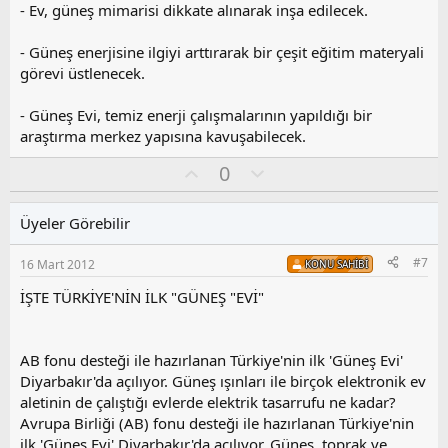
- Ev, güneş mimarisi dikkate alınarak inşa edilecek.
- Güneş enerjisine ilgiyi arttırarak bir çeşit eğitim materyali
görevi üstlenecek.
- Güneş Evi, temiz enerji çalışmalarının yapıldığı bir
araştırma merkez yapısına kavuşabilecek.
O
O
0
y
l
l
u
Üyeler Görebilir
a
m
s
#7
16 Mart 2012
KONU SAHIBI
u
z
İŞTE TÜRKİYE'NİN İLK "GÜNEŞ "EVİ"
o
y
l
AB fonu desteği ile hazırlanan Türkiye'nin ilk 'Güneş Evi'
a
Diyarbakır'da açılıyor. Güneş ışınları ile birçok elektronik ev
aletinin de çalıştığı evlerde elektrik tasarrufu ne kadar?
Avrupa Birliği (AB) fonu desteği ile hazırlanan Türkiye'nin
ilk 'Güneş Evi' Diyarbakır'da açılıyor. Güneş, toprak ve