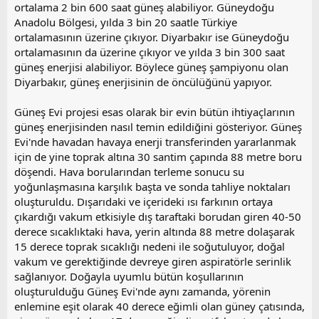
ortalama 2 bin 600 saat güneş alabiliyor. Güneydoğu
Anadolu Bölgesi, yılda 3 bin 20 saatle Türkiye
ortalamasının üzerine çıkıyor. Diyarbakır ise Güneydoğu
ortalamasının da üzerine çıkıyor ve yılda 3 bin 300 saat
güneş enerjisi alabiliyor. Böylece güneş şampiyonu olan
Diyarbakır, güneş enerjisinin de öncülüğünü yapıyor.
Güneş Evi projesi esas olarak bir evin bütün ihtiyaçlarının
güneş enerjisinden nasıl temin edildiğini gösteriyor. Güneş
Evi'nde havadan havaya enerji transferinden yararlanmak
için de yine toprak altına 30 santim çapında 88 metre boru
döşendi. Hava borularından terleme sonucu su
yoğunlaşmasına karşılık başta ve sonda tahliye noktaları
oluşturuldu. Dışarıdaki ve içerideki ısı farkının ortaya
çıkardığı vakum etkisiyle dış taraftaki borudan giren 40-50
derece sıcaklıktaki hava, yerin altında 88 metre dolaşarak
15 derece toprak sıcaklığı nedeni ile soğutuluyor, doğal
vakum ve gerektiğinde devreye giren aspiratörle serinlik
sağlanıyor. Doğayla uyumlu bütün koşullarının
oluşturulduğu Güneş Evi'nde aynı zamanda, yörenin
enlemine eşit olarak 40 derece eğimli olan güney çatısında,