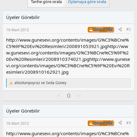
Tarihe göre sırala
Oylamaya göre sırala
i
l
e
Üyeler Görebilir
r
:
#2
16 Mart 2012
KONU SAHIBI
http://www.gunesevi.org/contents/images/G%C3%BCne%
C5%9F%20Evi%20Resimleri/200891053921.jpghttp://ww
w.gunesevi.org/contents/images/G%C3%BCne%C5%9F%2
0Evi%20Resimleri/2008910374021.jpghttp://www.gunese
vi.org/contents/images/G%C3%BCne%C5%9F%20Evi%20R
esimleri/2008910162921.jpg
aliözkanpoyraz
ve
Seda Güney
T
e
O
O
0
p
k
y
l
i
l
u
l
Üyeler Görebilir
a
m
e
s
r
#3
16 Mart 2012
KONU SAHIBI
:
u
z
http://www.gunesevi.org/contents/images/G%C3%BCne%