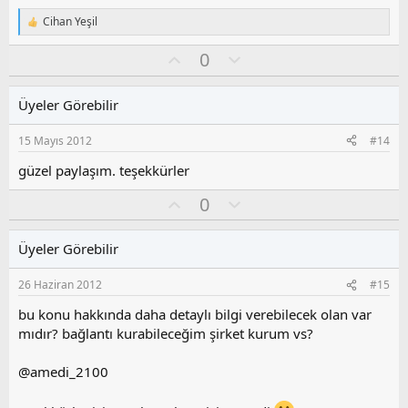
y
l
Cihan Yeşil
T
a
e
O
O
0
p
k
y
l
i
l
u
l
Üyeler Görebilir
a
m
e
s
r
15 Mayıs 2012
#14
:
u
z
güzel paylaşım. teşekkürler
o
O
O
0
y
y
l
l
l
u
a
Üyeler Görebilir
a
m
s
26 Haziran 2012
#15
u
z
bu konu hakkında daha detaylı bilgi verebilecek olan var
o
mıdır? bağlantı kurabileceğim şirket kurum vs?
y
l
@amedi_2100
a