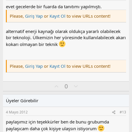
z
evet gecelerde bir fuarda da tanıtımı yapılmıştı.
o
Please,
Giriş Yap
or
Kayıt Ol
to view URLs content!
y
l
a
alternatif enerji kaynağı olarak oldukça yararlı olabilecek
bir teknoloji. Ülkemizin her yöresinde kullanılabilecek akarı
kokarı olmayan bir teknik
Please,
Giriş Yap
or
Kayıt Ol
to view URLs content!
O
O
0
y
l
l
u
Üyeler Görebilir
a
m
s
4 Mayıs 2012
#13
u
z
paylaşımız için teşekkürler ben de bunu grubumda
o
paylaşıcam daha çok kişiye ulaşsın istiyorum