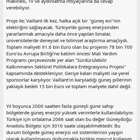
makinesi, TV ve aydınlatma ihtiyaçlarına da cevap
verebiliyor.
Proje ile; Vaillant ilk kez, halka açık bir "güneş evi"nin
elektriğini sağlayacak. Türkiye’de güneş enerjisinden
yararlanmak amacıyla daha önce yapılan binalar,
üniversitelerde deneysel ve bilimsel araştırma amaçlıydı.
Toplam maliyeti 91.6 bin Euro olan bu projenin 78 bin 700
Euro’su Avrupa Birliği’ne katılım öncesi Mali Yardım
Programı çerçevesinde yer alan "Sürdürülebilir
Kalkınmanın Sektörel Politikalara Entegrasyonu Projesi"
kapsamında destekleniyor. Geriye kalan maliyeti ise yerel
sponsorlar karşılıyor. Vaillant’ın karşıladığı güneş pillerinin
yaklaşık bedeli 15 bin Euro ve toplam mailyete dahil değil.
Yıl boyunca 2000 saatten fazla güneşli güne sahip
bölgelerde güneş enerjisi yüksek verimlerle kullanılabiliyor.
Türkiye için ortalama 2066 saat olan bu değer Güneydoğu
Anadolu Bölgesi için 3016 saate ulaşabilmektedir. Bu
durum bölgede güneş enerjisi ısıl sistemlerinin yaygın
olarak kullanılmasını doğurmakla birlikte mevcut kullanım