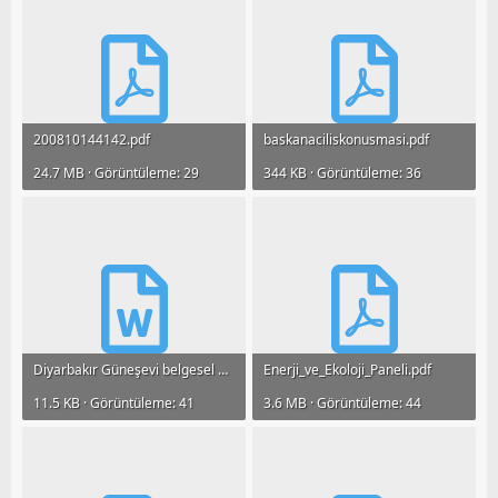
200810144142.pdf
baskanaciliskonusmasi.pdf
24.7 MB · Görüntüleme: 29
344 KB · Görüntüleme: 36
Diyarbakır Güneşevi belgesel film oluyor.docx
Enerji_ve_Ekoloji_Paneli.pdf
11.5 KB · Görüntüleme: 41
3.6 MB · Görüntüleme: 44