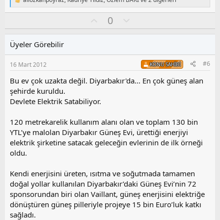
T
a
e
O
O
0
p
k
y
l
i
l
u
l
Üyeler Görebilir
a
m
e
s
r
#6
16 Mart 2012
KONU SAHIBI
:
u
z
Bu ev çok uzakta değil. Diyarbakır'da... En çok güneş alan
o
şehirde kuruldu.
y
Devlete Elektrik Satabiliyor.
l
a
120 metrekarelik kullanım alanı olan ve toplam 130 bin
YTL’ye malolan Diyarbakır Güneş Evi, ürettiği enerjiyi
elektrik şirketine satacak geleceğin evlerinin de ilk örneği
oldu.
Kendi enerjisini üreten, ısıtma ve soğutmada tamamen
doğal yollar kullanılan Diyarbakır’daki Güneş Evi’nin 72
sponsorundan biri olan Vaillant, güneş enerjisini elektriğe
dönüştüren güneş pilleriyle projeye 15 bin Euro’luk katkı
sağladı.