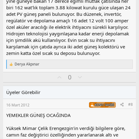
yine güneye bakan 17 derece eğimli mutfak çatısında her
biri 162 wat'lık toplam 3.88 kilowat kurulu güce ulaşan 24
adet PV güneş paneli bulunuyor. Bu düzenek, invertör,
regülatör ve depolama amaçlı 16 adet 12 volt 100 amper
özel aküler aracılığı ile elektrik ihtiyacını sürekli karşılıyor.
Hidrojen teknolojisi yaygınlaşana kadar enerji depolamak
için şimdilik akü kullanılıyor. Evin sıcak su ihtiyacını
karşılamak için çatıda ayrıca iki adet güneş kolektörü ve
zemin katta özel sıcak su deposu bulunuyor.
Derya Akpınar
T
e
O
O
0
p
k
y
l
i
l
u
l
Üyeler Görebilir
a
m
e
s
r
#8
16 Mart 2012
KONU SAHIBI
:
u
z
YEMEKLER GÜNEŞ OCAĞINDA
o
y
Yüksek Mimar Çelik Erengezgin'in verdiği bilgilere göre,
l
camın faz değiştirici özelliğinden yararlanarak altı ve
a