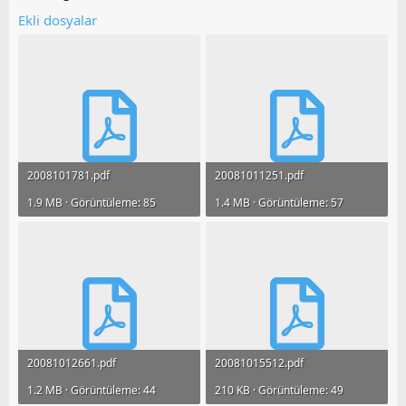
o
Ekli dosyalar
y
l
a
2008101781.pdf
20081011251.pdf
1.9 MB · Görüntüleme: 85
1.4 MB · Görüntüleme: 57
20081012661.pdf
20081015512.pdf
1.2 MB · Görüntüleme: 44
210 KB · Görüntüleme: 49