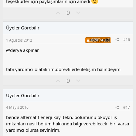
teşekkürler için paylaşımların için amedi
O
O
0
y
l
l
u
Üyeler Görebilir
a
m
s
#16
1 Ağustos 2012
KONU SAHIBI
u
z
@derya akpınar
o
y
l
tabi yardımcı olabilirim.görevlilerle iletişim halindeyim
a
O
O
0
y
l
l
u
Üyeler Görebilir
a
m
s
4 Mayıs 2016
#17
u
z
bende alternatif enerji kay. tekn. bölümünü okuyor iş
o
imkanları nasıl bölüm hakkında bilgi verebilecek .biri varsa
y
yardımcı olursa sevinirim.
l