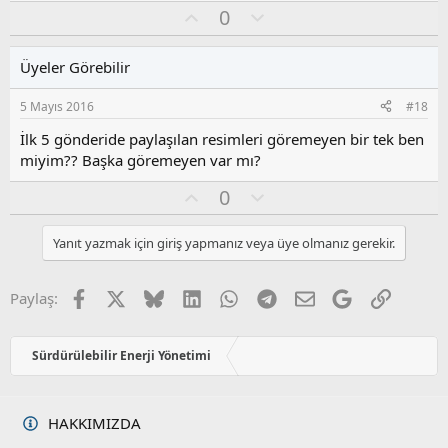
a
O
O
0
y
l
l
u
Üyeler Görebilir
a
m
s
5 Mayıs 2016
#18
u
z
İlk 5 gönderide paylaşılan resimleri göremeyen bir tek ben
o
miyim?? Başka göremeyen var mı?
y
O
O
l
0
y
l
a
l
u
Yanıt yazmak için giriş yapmanız veya üye olmanız gerekir.
a
m
s
u
Facebook
X
Bluesky
LinkedIn
WhatsApp
Telegram
E-posta
Google
Link
Paylaş:
z
o
y
Sürdürülebilir Enerji Yönetimi
l
a
HAKKIMIZDA