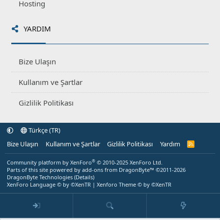
Hosting
YARDIM
Bize Ulaşın
Kullanım ve Şartlar
Gizlilik Politikası
Türkçe (TR)
Bize Ulaşın
Kullanım ve Şartlar
Gizlilik Politikası
Yardım
R
S
S
®
Community platform by XenForo
© 2010-2025 XenForo Ltd.
Parts of this site powered by
add-ons from DragonByte™
©2011-2026
DragonByte Technologies
(
Details
)
XenForo Language © by ©XenTR
|
Xenforo Theme
© by ©XenTR