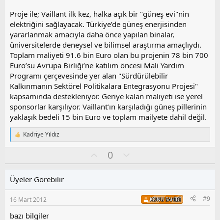
Proje ile; Vaillant ilk kez, halka açık bir "güneş evi"nin
elektriğini sağlayacak. Türkiye’de güneş enerjisinden
yararlanmak amacıyla daha önce yapılan binalar,
üniversitelerde deneysel ve bilimsel araştırma amaçlıydı.
Toplam maliyeti 91.6 bin Euro olan bu projenin 78 bin 700
Euro’su Avrupa Birliği’ne katılım öncesi Mali Yardım
Programı çerçevesinde yer alan "Sürdürülebilir
Kalkınmanın Sektörel Politikalara Entegrasyonu Projesi"
kapsamında destekleniyor. Geriye kalan maliyeti ise yerel
sponsorlar karşılıyor. Vaillant’ın karşıladığı güneş pillerinin
yaklaşık bedeli 15 bin Euro ve toplam mailyete dahil değil.
Kadriye Yıldız
T
e
O
O
0
p
k
y
l
i
l
u
l
Üyeler Görebilir
a
m
e
s
r
#9
16 Mart 2012
KONU SAHIBI
:
u
z
bazı bilgiler