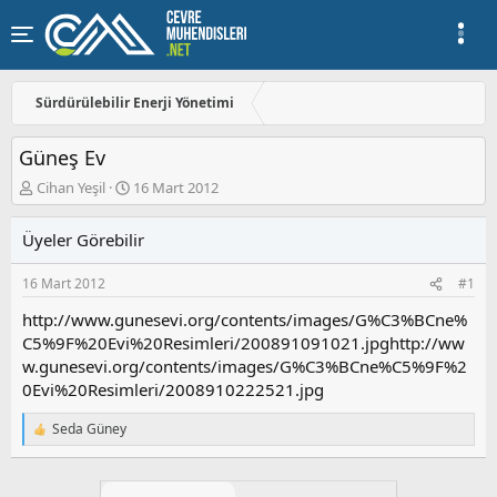
Sürdürülebilir Enerji Yönetimi
Güneş Ev
K
B
Cihan Yeşil
16 Mart 2012
o
a
n
ş
Üyeler Görebilir
u
l
y
a
16 Mart 2012
#1
u
n
b
g
http://www.gunesevi.org/contents/images/G%C3%BCne%
a
ı
C5%9F%20Evi%20Resimleri/200891091021.jpghttp://ww
ş
ç
w.gunesevi.org/contents/images/G%C3%BCne%C5%9F%2
l
t
a
a
0Evi%20Resimleri/2008910222521.jpg
t
r
a
i
Seda Güney
T
n
h
e
i
p
k