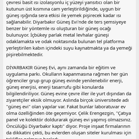
çevresi basit ısı izolasyonlu iç yüzeyi yansıtıcı olan bir
kutunun üst kısmına cam yerleştirildiğinde, uygun bir
güneş ışığında sera etkisi ile yemek pişirecek kadar ısı
sağlanabilir. Diyarbakır Güneş Evi'nde de ters şemsiyeye
benzer bir yöntemle ısı oluşturan bir güneş ocağı
bulunuyor. İçbükey parlak metal levhalar güneşi
odaklamakta ve odak noktasında bulunan tel platforma
yerleştirilen kabın içindeki suyu kaynatmakta ya da yemeği
pişirebilmektedir.
DİYARBAKIR Güneş Evi, aynı zamanda bir eğitim ve
uygulama parkı. Okulların kapanmasına rağmen her gün
öğrenciler grup grup güneş evinde yenilenebilir enerji,
güneş enerjisi, enerji tasarrufu gibi konularda
bilgilendiriliyor. Güneş evine çevre iller ile yurt dışından da
ziyaretçiler eksik olmuyor. Aslında birçok üniversitede adı
"güneş evi" olan yapılar var. Fakat bunlar laboratuvar ev
olma özelliğinden öte geçemiyor. Çelik Erengezgin, "Çatıya
panel ve kolektör doldurarak güneş evi yapmış olmazsınız.
Öncülüğü Diyarbakır kaptı" diyor. Proje inşaat firmalarının
da dikkatini çekti, bu evlerden oluşan siteler kurulması için