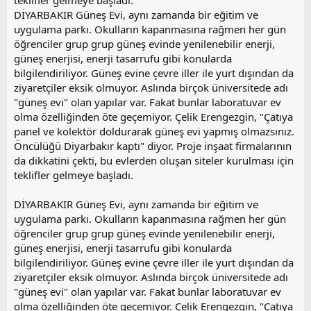
teklifler gelmeye başladı.
DİYARBAKIR Güneş Evi, aynı zamanda bir eğitim ve
uygulama parkı. Okulların kapanmasına rağmen her gün
öğrenciler grup grup güneş evinde yenilenebilir enerji,
güneş enerjisi, enerji tasarrufu gibi konularda
bilgilendiriliyor. Güneş evine çevre iller ile yurt dışından da
ziyaretçiler eksik olmuyor. Aslında birçok üniversitede adı
"güneş evi" olan yapılar var. Fakat bunlar laboratuvar ev
olma özelliğinden öte geçemiyor. Çelik Erengezgin, "Çatıya
panel ve kolektör doldurarak güneş evi yapmış olmazsınız.
Öncülüğü Diyarbakır kaptı" diyor. Proje inşaat firmalarının
da dikkatini çekti, bu evlerden oluşan siteler kurulması için
teklifler gelmeye başladı.
DİYARBAKIR Güneş Evi, aynı zamanda bir eğitim ve
uygulama parkı. Okulların kapanmasına rağmen her gün
öğrenciler grup grup güneş evinde yenilenebilir enerji,
güneş enerjisi, enerji tasarrufu gibi konularda
bilgilendiriliyor. Güneş evine çevre iller ile yurt dışından da
ziyaretçiler eksik olmuyor. Aslında birçok üniversitede adı
"güneş evi" olan yapılar var. Fakat bunlar laboratuvar ev
olma özelliğinden öte geçemiyor. Çelik Erengezgin, "Çatıya