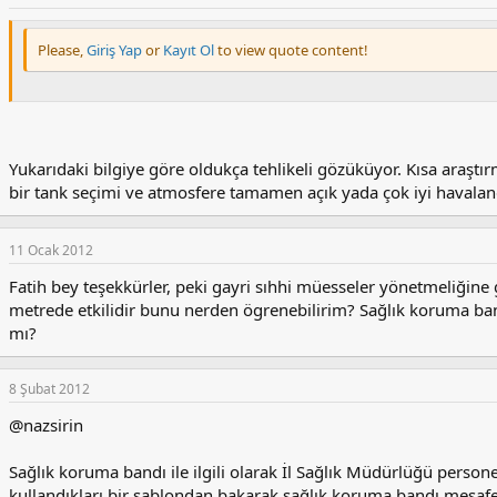
Please,
Giriş Yap
or
Kayıt Ol
to view quote content!
Yukarıdaki bilgiye göre oldukça tehlikeli gözüküyor. Kısa araştı
bir tank seçimi ve atmosfere tamamen açık yada çok iyi havala
11 Ocak 2012
Fatih bey teşekkürler, peki gayri sıhhi müesseler yönetmeliğine 
metrede etkilidir bunu nerden ögrenebilirim? Sağlık koruma ban
mı?
8 Şubat 2012
@nazsirin
Sağlık koruma bandı ile ilgili olarak İl Sağlık Müdürlüğü persone
kullandıkları bir şablondan bakarak sağlık koruma bandı mesafesi