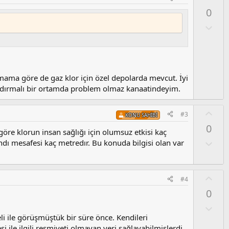
y
0
l
a
O
l
u
m
s
u
rmama göre de gaz klor için özel depolarda mevcut. İyi
z
ndırmalı bir ortamda problem olmaz kanaatindeyim.
o
y
O
#3
KONU SAHIBI
l
y
0
a
l
göre klorun insan sağlığı için olumsuz etkisi kaç
a
O
dı mesafesi kaç metredır. Bu konuda bilgisi olan var
l
u
m
O
#4
s
y
0
u
l
z
a
O
o
l
li ile görüşmüştük bir süre önce. Kendileri
y
u
 ile ilgili resmiyeti olmayan veri sağlayabilmişlerdi.