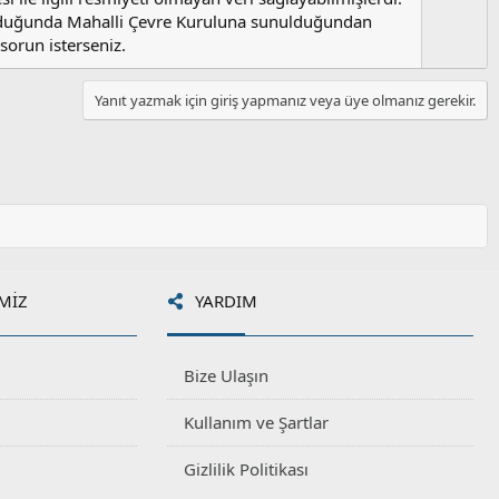
l
m
lduğunda Mahalli Çevre Kuruluna sunulduğundan
a
s
sorun isterseniz.
u
z
Yanıt yazmak için giriş yapmanız veya üye olmanız gerekir.
o
y
l
a
MIZ
YARDIM
Bize Ulaşın
Kullanım ve Şartlar
Gizlilik Politikası