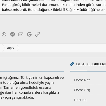
Fakat görüş bildirmeleri durumunun kendilerinden görüş soru
bahsetmişlerdi. Bulunduğunuz ildeki İl Sağlık Müdürlüğü'ne bir 
ky
inkedIn
WhatsApp
Telegram
E-posta
Google
Link
ı
Arşiv
DESTEKLEDIKLERI
miçi ağımız, Türkiye'nin en kapsamlı ve
Cevre.Net
ri topluluğu olma hedefiyle yayın
r. Tamamen gönüllülük esasına
Cevre.Org
e dair her konuda sizlere karşılıksız
ak için çalışmaktadır.
Hosting