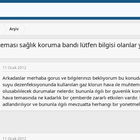
ı
Arşiv
teması sağlık koruma bandı lütfen bilgisi olanlar y
11 Ocak 2012
Arkadaslar merhaba gorus ve bılgılerınızı beklıyorum bu konud
suyu dezenfeksıyonunda kullanılan gaz klorun hava ıle muhteme
olusabılılecek durumalar nelerdır. bununla ılgılı bır guvenlık koru
hava temasında ne kadarlık bır çemberde zararlı etkıılerı vardı
adlandırılıyor ve bununla ılgılı mevzuatta herhangı bır yonetmel
11 Ocak 2012