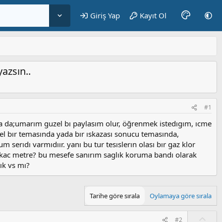
Giriş Yap
Kayıt Ol
azsın..
#1
a da;umarım guzel bı paylasım olur, öğrenmek istedıgım, ıcme
l bır temasında yada bır ıskazası sonucu temasında,
m serıdı varmıdıır. yanı bu tur tesıslerın olası bır gaz klor
r. kac metre? bu mesefe sanırım saglık koruma bandı olarak
ık vs mı?
Tarihe göre sırala
Oylamaya göre sırala
O
#2