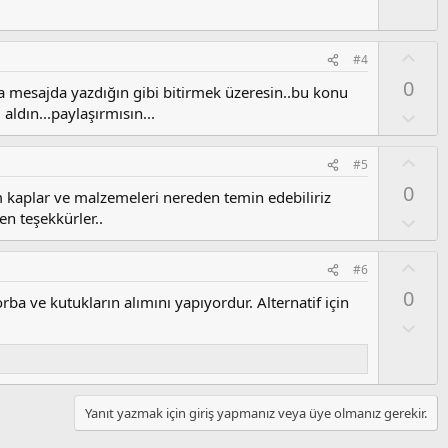
u
z
o
O
#4
y
y
0
l
ada mesajda yazdığın gibi bitirmek üzeresin..bu konu
l
a
aldın...paylaşırmısın...
a
O
l
u
O
#5
m
y
0
s
üm kaplar ve malzemeleri nereden temin edebiliriz
l
u
n teşekkürler..
a
O
z
l
o
u
O
#6
y
m
y
l
0
s
rba ve kutukların alımını yapıyordur. Alternatif için
l
a
u
a
O
z
l
o
u
y
m
l
s
Yanıt yazmak için giriş yapmanız veya üye olmanız gerekir.
a
u
z