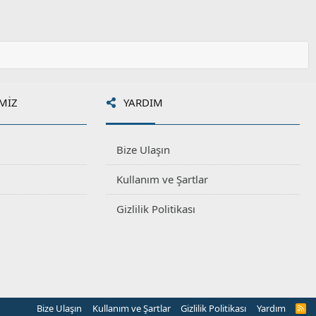
o
y
l
a
MIZ
YARDIM
Bize Ulaşın
Kullanım ve Şartlar
Gizlilik Politikası
Bize Ulaşın
Kullanım ve Şartlar
Gizlilik Politikası
Yardım
R