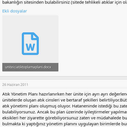
bakanlığın sitesinden bulabilirsiniz (sitede tehlikeli atıklar için 
Ekli dosyalar
uniteiciatiktoplamaplani.docx
28.2 KB · Görüntüleme: 437
26 Haziran 2011
Atık Yönetim Planı hazırlanırken her ünite için ayrı ayrı değerl
ünitelerde oluşan atık cinsleri ve bertaraf şekilleri belirtiliyor
atık yönetimi planı oluşmuş oluyor. Hataneninde istediği bu zat
bulabiliyorsunuz. Ancak bu plan üzerinde iyileştirmeler yapılma
eksikleri her ziyarette görebiliyorsunuz zaten ve müdahalede bul
bulmakta ki yaptığınız yönetim planını uygulayan birimlerde bun