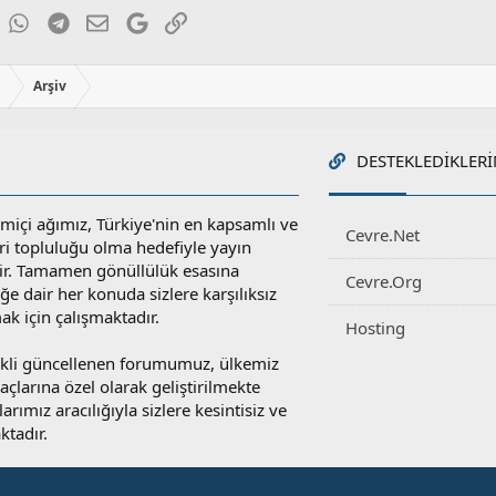
e
ky
inkedIn
WhatsApp
Telegram
E-posta
Google
Link
r
:
ı
Arşiv
DESTEKLEDIKLERI
miçi ağımız, Türkiye'nin en kapsamlı ve
Cevre.Net
ri topluluğu olma hedefiyle yayın
r. Tamamen gönüllülük esasına
Cevre.Org
e dair her konuda sizlere karşılıksız
ak için çalışmaktadır.
Hosting
rekli güncellenen forumumuz, ülkemiz
yaçlarına özel olarak geliştirilmekte
rımız aracılığıyla sizlere kesintisiz ve
ktadır.