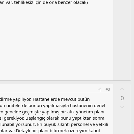
l
olan var, tehlikesiz için de ona benzer olacak)
u
m
s
u
z
o
y
l
a
O
#3
y
0
endirme yapılıyor. Hastanelerde mevcut bütün
l
.Bütün ünitelerde bunun yapılmasıyla hastanenin genel
a
O
l
en genelde geçmişte yapılmış bir atık yönetim planı
u
sı gerekiyor. Başlangıç olarak bunu yaptıktan sonra
m
unabiliyorsunuz. En büyük sıkıntı personel ve yetkili
s
lar var.Detaylı bir planı bitirmek üzereyim kabul