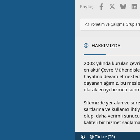
Facebook
X
Blues
L
Paylaş:
Yönetim ve Çalışma Gruplar
HAKKIMIZDA
2008 yılında kurulan çevri
en aktif Çevre Mühendisle
hayatına devam etmektedi
dayanan ağımız, bu mesleğ
olarak en iyi hizmeti sunm
Sitemizde yer alan ve sü
şartlarına ve kullanıcı ihti
olup, daha verimli sunucula
kaliteli bir hizmet sağlama
Türkçe (TR)