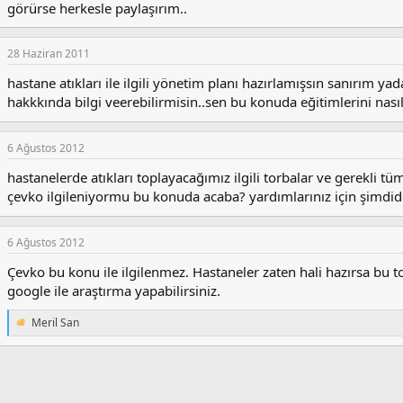
görürse herkesle paylaşırım..
28 Haziran 2011
hastane atıkları ile ilgili yönetim planı hazırlamışsın sanırım y
hakkkında bilgi veerebilirmisin..sen bu konuda eğitimlerini nasıl 
6 Ağustos 2012
hastanelerde atıkları toplayacağımız ilgili torbalar ve gerekli t
çevko ilgileniyormu bu konuda acaba? yardımlarınız için şimdide
6 Ağustos 2012
Çevko bu konu ile ilgilenmez. Hastaneler zaten hali hazırsa bu to
google ile araştırma yapabilirsiniz.
Meril San
T
e
p
k
i
l