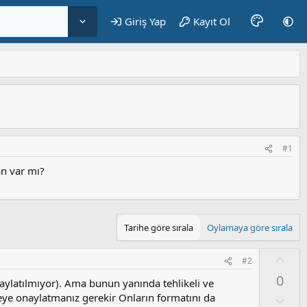
Giriş Yap
Kayıt Ol
#1
an var mı?
Tarihe göre sırala
Oylamaya göre sırala
O
#2
y
0
naylatılmıyor). Ama bunun yanında tehlikeli ve
l
çevreye onaylatmanız gerekir Onların formatını da
a
O