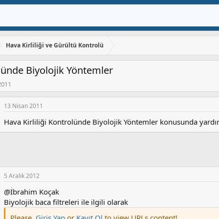
Hava Kirliliği ve Gürültü Kontrolü
olünde Biyolojik Yöntemler
2011
13 Nisan 2011
Hava Kirliliği Kontrolünde Biyolojik Yöntemler konusunda yardımcı
5 Aralık 2012
@İbrahim Koçak
Biyolojik baca filtreleri ile ilgili olarak
Please,
Giriş Yap
or
Kayıt Ol
to view URLs content!