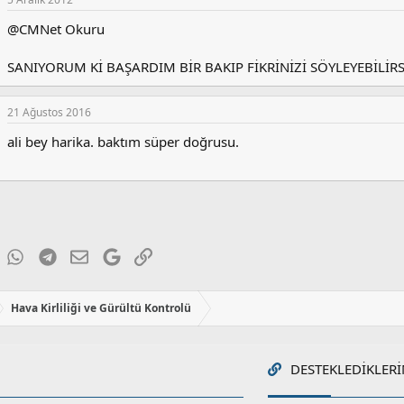
i
@CMNet Okuru
l
e
r
SANIYORUM Kİ BAŞARDIM BİR BAKIP FİKRİNİZİ SÖYLEYEBİLİRS
:
21 Ağustos 2016
ali bey harika. baktım süper doğrusu.
ky
inkedIn
WhatsApp
Telegram
E-posta
Google
Link
Hava Kirliliği ve Gürültü Kontrolü
DESTEKLEDIKLERI