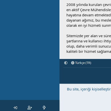
2008 yılında kurulan çevri
en aktif Çevre Mühendisle
hayatına devam etmektedi
dayanan ağımız, bu mesleğ
olarak en iyi hizmeti sunm
Sitemizde yer alan ve sü
şartlarına ve kullanıcı ihti
olup, daha verimli sunucula
kaliteli bir hizmet sağlama
Türkçe (TR)
Bu site, içeriği kişisell