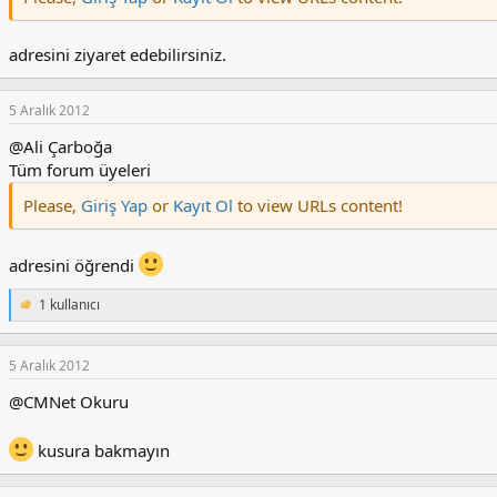
adresini ziyaret edebilirsiniz.
5 Aralık 2012
@Ali Çarboğa
Tüm forum üyeleri
Please,
Giriş Yap
or
Kayıt Ol
to view URLs content!
adresini öğrendi
1 kullanıcı
T
e
p
k
5 Aralık 2012
i
@CMNet Okuru
l
e
r
kusura bakmayın
: