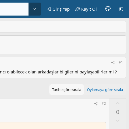
Giriş Yap
Kayıt Ol
#1
 olabilecek olan arkadaşlar bilgilerini paylaşabilirler mi ?
Tarihe göre sırala
Oylamaya göre sırala
O
#2
y
0
l
a
O
l