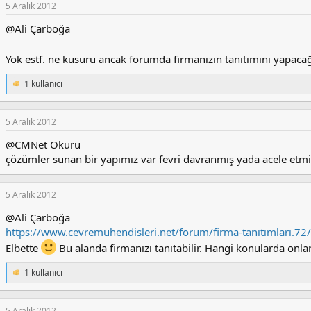
5 Aralık 2012
@Ali Çarboğa
Yok estf. ne kusuru ancak forumda firmanızın tanıtımını yapaca
1 kullanıcı
T
e
p
k
5 Aralık 2012
i
@CMNet Okuru
l
e
çözümler sunan bir yapımız var fevri davranmış yada acele etmiş 
r
:
5 Aralık 2012
@Ali Çarboğa
https://www.cevremuhendisleri.net/forum/firma-tanıtımları.72/
Elbette
Bu alanda firmanızı tanıtabilir. Hangi konularda onlara
1 kullanıcı
T
e
p
k
5 Aralık 2012