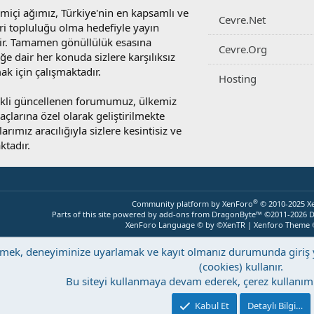
miçi ağımız, Türkiye'nin en kapsamlı ve
Cevre.Net
ri topluluğu olma hedefiyle yayın
r. Tamamen gönüllülük esasına
Cevre.Org
e dair her konuda sizlere karşılıksız
ak için çalışmaktadır.
Hosting
rekli güncellenen forumumuz, ülkemiz
yaçlarına özel olarak geliştirilmekte
rımız aracılığıyla sizlere kesintisiz ve
ktadır.
®
Community platform by XenForo
© 2010-2025 X
Parts of this site powered by
add-ons from DragonByte™
©2011-2026
D
XenForo Language © by ©XenTR
|
Xenforo Theme
eştirmek, deneyiminize uyarlamak ve kayıt olmanız durumunda giri
(cookies) kullanır.
Bu siteyi kullanmaya devam ederek, çerez kullanımı
Kabul Et
Detaylı Bilgi…