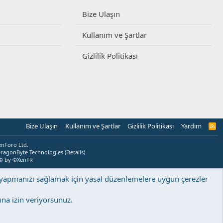
Bize Ulaşın
Kullanım ve Şartlar
Gizlilik Politikası
Bize Ulaşın
Kullanım ve Şartlar
Gizlilik Politikası
Yardım
R
S
S
enForo Ltd.
ragonByte Technologies
(
Details
)
© by ©XenTR
ş yapmanızı sağlamak için yasal düzenlemelere uygun çerezler
na izin veriyorsunuz.