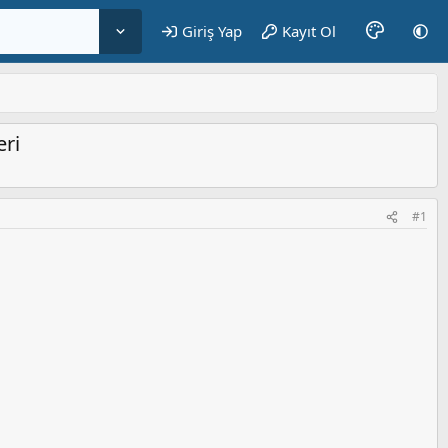
Giriş Yap
Kayıt Ol
eri
#1