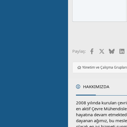
Facebook
X
Blues
L
Paylaş:
Yönetim ve Çalışma Gruplar
HAKKIMIZDA
2008 yılında kurulan çevri
en aktif Çevre Mühendisle
hayatına devam etmektedi
dayanan ağımız, bu mesleğ
olarak en iyi hizmeti sunm