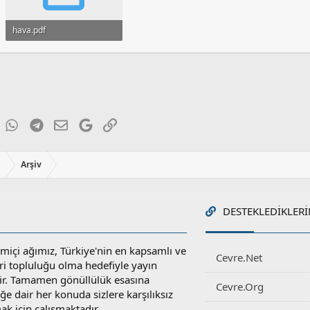
hava.pdf
135 KB · Görüntüleme: 117
ky
inkedIn
WhatsApp
Telegram
E-posta
Google
Link
ı
Arşiv
DESTEKLEDIKLERI
miçi ağımız, Türkiye'nin en kapsamlı ve
Cevre.Net
ri topluluğu olma hedefiyle yayın
r. Tamamen gönüllülük esasına
Cevre.Org
e dair her konuda sizlere karşılıksız
ak için çalışmaktadır.