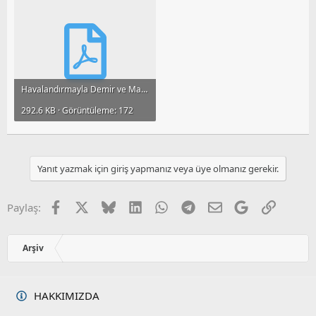
Havalandırmayla Demir ve Mangan Giderimi.pdf
292.6 KB · Görüntüleme: 172
Yanıt yazmak için giriş yapmanız veya üye olmanız gerekir.
Facebook
X
Bluesky
LinkedIn
WhatsApp
Telegram
E-posta
Google
Link
Paylaş:
Arşiv
HAKKIMIZDA