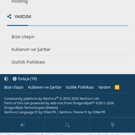
Hosting
YARDIM
Bize Ulaşın
Kullanım ve Şartlar
Gizlilik Politikası
Türkçe (TR)
Bize Ulaşın
Kullanım ve Şartlar
Gizlilik Politikası
Yardım
R
S
S
®
Community platform by XenForo
© 2010-2025 XenForo Ltd.
Parts of this site powered by
add-ons from DragonByte™
©2011-2026
DragonByte Technologies
(
Details
)
XenForo Language © by ©XenTR
|
Xenforo Theme
© by ©XenTR