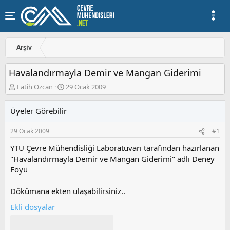
Arşiv
Havalandırmayla Demir ve Mangan Giderimi
K
B
Fatih Özcan
29 Ocak 2009
o
a
n
ş
Üyeler Görebilir
u
l
y
a
29 Ocak 2009
#1
u
n
b
g
YTU Çevre Mühendisliği Laboratuvarı tarafından hazırlanan
a
ı
"Havalandırmayla Demir ve Mangan Giderimi" adlı Deney
ş
ç
Föyü
l
t
a
a
t
r
Dökümana ekten ulaşabilirsiniz..
a
i
Ekli dosyalar
n
h
i