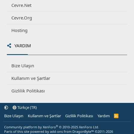
Cevre.Net
Cevre.Org
Hosting
YARDIM
Bize Ulaşın
Kullanım ve Şartlar
Gizlilik Politikası
Türkçe (TR)
Bize Ulaşın
Kullanım ve Şartlar
Gizlilik Politikası
Yardım
R
S
S
®
Community platform by XenForo
© 2010-2025 XenForo Ltd.
Parts of this site powered by
add-ons from DragonByte™
©2011-2026