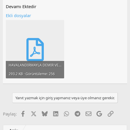
Devamı Ektedir
Ekli dosyalar
HAVALANDIRMAYLA DEMIR VE MANGAN GIDERIMI.pdf
293.2 KB · Görüntüleme: 256
Yanıt yazmak için giriş yapmanız veya üye olmanız gerekir.
Facebook
X
Bluesky
LinkedIn
WhatsApp
Telegram
E-posta
Google
Link
Paylaş: