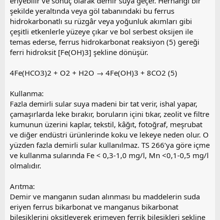
eriyebilir ve sonuç olarak demir suya geçer. Herhangi bir
şekilde yeraltında veya göl tabanındaki bu ferrus
hidrokarbonatlı su rüzgâr veya yoğunluk akımları gibi
çeşitli etkenlerle yüzeye çıkar ve bol serbest oksijen ile
temas ederse, ferrus hidrokarbonat reaksiyon (5) gereği
ferri hidroksit [Fe(OH)3] şekline dönüşür.
4Fe(HCO3)2 + O2 + H2O → 4Fe(OH)3 + 8CO2 (5)
Kullanma:
Fazla demirli sular suya madeni bir tat verir, ishal yapar,
çamaşırlarda leke bırakır, boruların içini tıkar, zeolit ve filtre
kumunun üzerini kaplar, tekstil, kâğıt, fotoğraf, meşrubat
ve diğer endüstri ürünlerinde koku ve lekeye neden olur. O
yüzden fazla demirli sular kullanılmaz. TS 266’ya göre içme
ve kullanma sularında Fe < 0,3-1,0 mg/l, Mn <0,1-0,5 mg/l
olmalıdır.
Arıtma:
Demir ve manganın sudan alınması bu maddelerin suda
eriyen ferrus bikarbonat ve manganus bikarbonat
bileşiklerini oksitleyerek erimeyen ferrik bileşikleri şekline