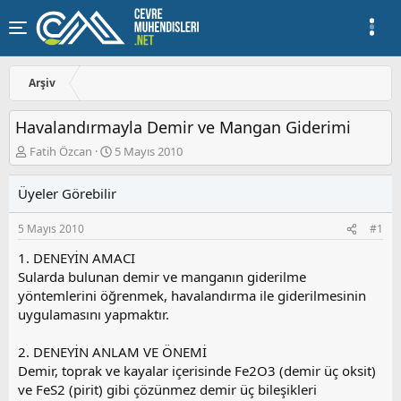
Arşiv
Havalandırmayla Demir ve Mangan Giderimi
K
B
Fatih Özcan
5 Mayıs 2010
o
a
n
ş
Üyeler Görebilir
u
l
y
a
5 Mayıs 2010
#1
u
n
b
g
1. DENEYİN AMACI
a
ı
Sularda bulunan demir ve manganın giderilme
ş
ç
yöntemlerini öğrenmek, havalandırma ile giderilmesinin
l
t
a
a
uygulamasını yapmaktır.
t
r
a
i
2. DENEYİN ANLAM VE ÖNEMİ
n
h
Demir, toprak ve kayalar içerisinde Fe2O3 (demir üç oksit)
i
ve FeS2 (pirit) gibi çözünmez demir üç bileşikleri