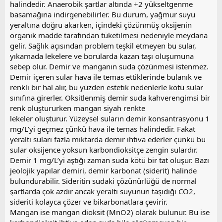
halindedir. Anaerobik şartlar altında +2 yükseltgenme
basamağına indirgenebilirler. Bu durum, yağmur suyu
yeraltına doğru akarken, içindeki çözünmüş oksijenin
organik madde tarafından tüketilmesi nedeniyle meydana
gelir. Sağlık açısından problem teşkil etmeyen bu sular,
yıkamada lekelere ve borularda kazan taşı oluşumuna
sebep olur. Demir ve manganın suda çözünmesi istenmez.
Demir içeren sular hava ile temas ettiklerinde bulanık ve
renkli bir hal alır, bu yüzden estetik nedenlerle kötü sular
sınıfına girerler. Oksitlenmiş demir suda kahverengimsi bir
renk oluştururken mangan siyah renkte
lekeler oluşturur. Yüzeysel suların demir konsantrasyonu 1
mg/L’yi geçmez çünkü hava ile temas halindedir. Fakat
yeraltı suları fazla miktarda demir ihtiva ederler çünkü bu
sular oksijence yoksun karbondioksitçe zengin sulardır.
Demir 1 mg/L’yi aştığı zaman suda kötü bir tat oluşur. Bazı
jeolojik yapılar demiri, demir karbonat (siderit) halinde
bulundurabilir. Sideritin sudaki çözünürlüğü de normal
şartlarda çok azdır ancak yeraltı suyunun taşıdığı CO2,
sideriti kolayca çözer ve bikarbonatlara çevirir.
Mangan ise mangan dioksit (MnO2) olarak bulunur. Bu ise