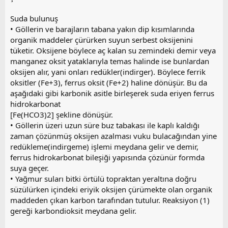
Suda bulunuş
• Göllerin ve barajların tabana yakın dip kısımlarında
organik maddeler çürürken suyun serbest oksijenini
tüketir. Oksijene böylece aç kalan su zemindeki demir veya
manganez oksit yataklarıyla temas halinde ise bunlardan
oksijen alır, yani onları redükler(indirger). Böylece ferrik
oksitler (Fe+3), ferrus oksit (Fe+2) haline dönüşür. Bu da
aşağıdaki gibi karbonik asitle birleşerek suda eriyen ferrus
hidrokarbonat
[Fe(HCO3)2] şekline dönüşür.
• Göllerin üzeri uzun süre buz tabakası ile kaplı kaldığı
zaman çözünmüş oksijen azalması vuku bulacağından yine
redükleme(indirgeme) işlemi meydana gelir ve demir,
ferrus hidrokarbonat bileşiği yapısında çözünür formda
suya geçer.
• Yağmur suları bitki örtülü topraktan yeraltına doğru
süzülürken içindeki eriyik oksijen çürümekte olan organik
maddeden çıkan karbon tarafından tutulur. Reaksiyon (1)
gereği karbondioksit meydana gelir.