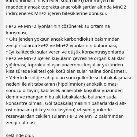
karbondioksit ihtiva eden suda bile çözünmeyen bir
maddedir ancak toprakta anaerobik şartlar altında MnO2
indirgenerek Mn+2 içeren bileşiklerine dönüşür.
Fe+2 ve Mn+2 iyonlarının çözünerek su ortamına
karışması;
• Oksijenden yoksun ancak karbondioksit bakımından
zengin sularda Fe+2 ve Mn+2 iyonlarının bulunması,
• İyi kalitedeki sular veren ve düşük konsantrasyonlarda
Fe+2 ve Mn+2 içeren kuyuların çevresine organik atıklar
yığılması, toprakta oluşan anaerobik koşullar yüzünden
kısa sürede kalitesi çok kötü olan sular haline dönüşmesi,
• Yeterli derinliğe sahip olan suni göllerde su tabakalaşması
nedeni ile alt tabakanın (hipolimnion) anoksik olması
sonucu ortaya çıkabilecek anaerobik koşullar yüzünden
demir ve manganın bu alt tabakalarda bulunan suda
konsantre olması. Göl tabakalaşmasının baharlardaki alt-
üst olmasını (dikey sirkülasyonu) izleyen günlerde
rezervuardan çekilen suların Fe+2 ve Mn+2 bakımından
zengin olması,
şeklinde olur.