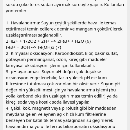
sokup çökelterek sudan ayırmak suretiyle yapılır. Kullanılan
yöntemler:
1. Havalandırma: Suyun çeşitli şekillerde hava ile temas
ettirilmesi temin edilerek demir ve manganın çöktürülerek
uzaklaştırılması sağlanabilir.
2Fe2+ + 1/2O2 + 2H+ --> 2Fe3+ + H2O (6)
Fe3+ + 3OH --> Fe(OH)3 (7)
2. Kimyasal oksidasyon: Karbondioksit, klor, bakır sülfat,
potasyum permanganat, ozon, kireç gibi maddeler
kimyasal oksidasyon işlemi için kullanılabilir.
3. pH ayarlaması: Suyun pH değeri çok düşükse
oksidasyon engellenebilir, fazla yüksek pH ise kum
filtresinde tutulması çok zor olan bir oksit verir. Suyun pH
değerinin yükseltilmesi için ya havalandırma işlemi (bu
yolla karbondioksitin uzaklaştırılması temin edilir) ya da
kireç, soda veya kostik soda ilavesi yapılır.
4. Çakıl, kok, magnetit veya pirolusit gibi bir maddeden
meydana gelen ve aynen açık hızlı kum filtrelerine
benzeyen bir katalitik temas yatağından su geçirilerek
havalandırma yolu ile ferrus bikarbonatın oksidasyonu