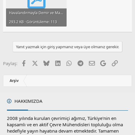
Havalandırmayla Demir ve Mangan Giderimi.pdf
293.2 KB · Görüntüleme: 113
Yanıt yazmak için giriş yapmanız veya üye olmanız gerekir.
Facebook
X
Bluesky
LinkedIn
WhatsApp
Telegram
E-posta
Google
Link
Paylaş:
Arşiv
HAKKIMIZDA
2008 yılında kurulan çevrimiçi ağımız, Türkiye'nin en
kapsamlı ve en aktif Çevre Mühendisleri topluluğu olma
hedefiyle yayın hayatına devam etmektedir. Tamamen