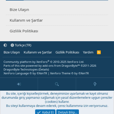
Bize Ulaşın
Kullanım ve Şartlar
Gizlilik Politikası
Türkçe (TR)
Bize Ulaşın
Kullanım ve Şartlar
Gizlilik Politikası
Yardım
R
S
S
®
Community platform by XenForo
© 2010-2025 XenForo Ltd.
Parts of this site powered by
add-ons from DragonByte™
©2011-2026
DragonByte Technologies
(
Details
)
XenForo Language © by ©XenTR
|
Xenforo Theme
© by ©XenTR
Bu site, içeriği kişiselleştirmek, deneyiminize uyarlamak ve kayıt olmanız
durumunda giriş yapmanızı sağlamak için yasal düzenlemelere uygun çerezler
(cookies) kullanır.
Bu siteyi kullanmaya devam ederek, çerez kullanımına izin veriyorsunuz.
Kabul Et
Detaylı Bilgi…