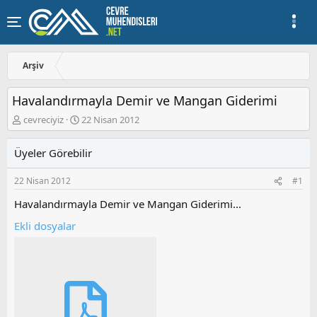
Arşiv
Havalandırmayla Demir ve Mangan Giderimi
K
B
cevreciyiz
22 Nisan 2012
o
a
n
ş
Üyeler Görebilir
u
l
y
a
22 Nisan 2012
#1
u
n
b
g
Havalandırmayla Demir ve Mangan Giderimi...
a
ı
ş
ç
Ekli dosyalar
l
t
a
a
t
r
a
i
n
h
i