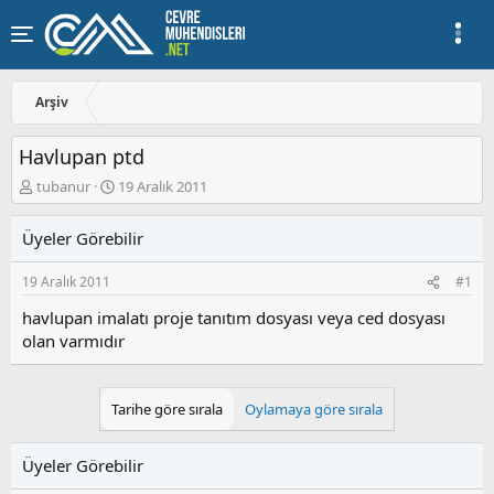
Arşiv
Havlupan ptd
K
B
tubanur
19 Aralık 2011
o
a
n
ş
Üyeler Görebilir
u
l
y
a
19 Aralık 2011
#1
u
n
b
g
havlupan imalatı proje tanıtım dosyası veya ced dosyası
a
ı
olan varmıdır
ş
ç
l
t
a
a
t
r
Tarihe göre sırala
Oylamaya göre sırala
a
i
n
h
i
Üyeler Görebilir