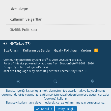
Bize Ulaşın
Kullanım ve Şartlar
Gizlilik Politikası
Türkçe (TR)
Bize Ulaşın
Kullanım ve Şartlar
Gizlilik Politikası
Yardım
R
S
S
®
Community platform by XenForo
© 2010-2025 XenForo Ltd.
Parts of this site powered by
add-ons from DragonByte™
©2011-2026
DragonByte Technologies
(
Details
)
XenForo Language © by ©XenTR
|
Xenforo Theme
© by ©XenTR
Bu site, içeriği kişiselleştirmek, deneyiminize uyarlamak ve kayıt olmanız
durumunda giriş yapmanızı sağlamak için yasal düzenlemelere uygun çerezler
(cookies) kullanır.
Bu siteyi kullanmaya devam ederek, çerez kullanımına izin veriyorsunuz.
Kabul Et
Detaylı Bilgi…