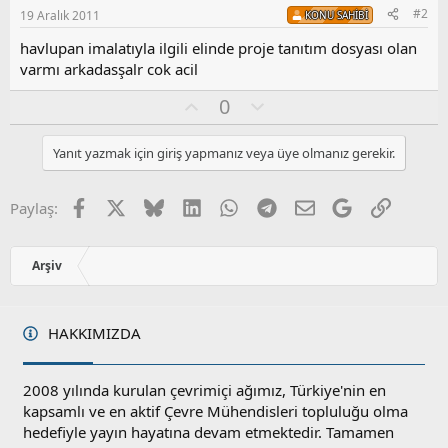
#2
19 Aralık 2011
KONU SAHIBI
havlupan imalatıyla ilgili elinde proje tanıtım dosyası olan
varmı arkadasşalr cok acil
O
O
0
y
l
l
u
Yanıt yazmak için giriş yapmanız veya üye olmanız gerekir.
a
m
s
u
Facebook
X
Bluesky
LinkedIn
WhatsApp
Telegram
E-posta
Google
Link
Paylaş:
z
o
y
Arşiv
l
a
HAKKIMIZDA
2008 yılında kurulan çevrimiçi ağımız, Türkiye'nin en
kapsamlı ve en aktif Çevre Mühendisleri topluluğu olma
hedefiyle yayın hayatına devam etmektedir. Tamamen