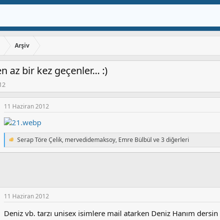
ı
Arşiv
az bir kez geçenler... :)
12
11 Haziran 2012
Serap Töre Çelik
,
mervedidemaksoy
,
Emre Bülbül
ve 3 diğerleri
T
e
p
k
i
l
e
11 Haziran 2012
r
:
Deniz vb. tarzı unisex isimlere mail atarken Deniz Hanım dersin 