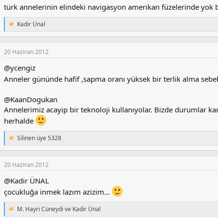
türk annelerinin elindeki navigasyon amerikan füzelerinde yok b
Kadir Ünal
T
e
p
k
20 Haziran 2012
i
l
@ycengiz
e
Anneler gününde hafif ,sapma oranı yüksek bir terlik alma sebe
r
:
@KaanDogukan
Annelerimiz acayip bir teknoloji kullanıyolar. Bizde durumlar k
herhalde
Silinen üye 5328
T
e
p
k
20 Haziran 2012
i
@Kadir ÜNAL
l
e
çocukluğa inmek lazım azizim...
r
:
M. Hayri Cüneydi
ve
Kadir Ünal
T