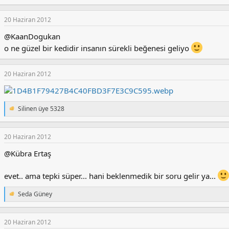
:
20 Haziran 2012
@KaanDogukan
o ne güzel bir kedidir insanın sürekli beğenesi geliyo
20 Haziran 2012
Silinen üye 5328
T
e
p
k
20 Haziran 2012
i
@Kübra Ertaş
l
e
r
evet.. ama tepki süper... hani beklenmedik bir soru gelir ya...
:
Seda Güney
T
e
p
k
20 Haziran 2012