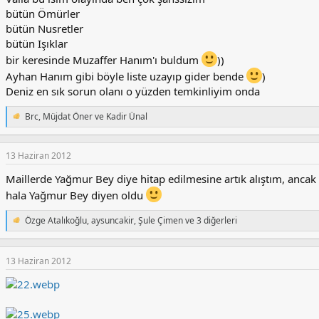
bütün Ömürler
bütün Nusretler
bütün Işıklar
bir keresinde Muzaffer Hanım'ı buldum
))
Ayhan Hanım gibi böyle liste uzayıp gider bende
)
Deniz en sık sorun olanı o yüzden temkinliyim onda
Brc
,
Müjdat Öner
ve
Kadir Ünal
T
e
p
k
13 Haziran 2012
i
Maillerde Yağmur Bey diye hitap edilmesine artık alıştım, a
l
e
hala Yağmur Bey diyen oldu
r
:
Özge Atalıkoğlu
,
aysuncakir
,
Şule Çimen
ve 3 diğerleri
T
e
p
k
13 Haziran 2012
i
l
e
r
: