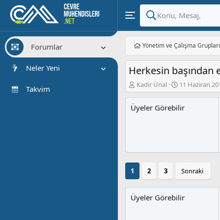
Yönetim ve Çalışma Gruplar
Forumlar
Yeni Mesajlar
Neler Yeni
Herkesin başından en 
Forumlarda Ara
K
B
Kadir Ünal
11 Haziran 20
Öne çıkan içerik
Takvim
o
a
n
ş
Yeni Mesajlar
Üyeler Görebilir
u
l
y
a
Son Etkinlik
u
n
b
g
a
ı
ş
ç
l
t
1
2
3
Sonraki
a
a
t
r
a
i
Üyeler Görebilir
n
h
i