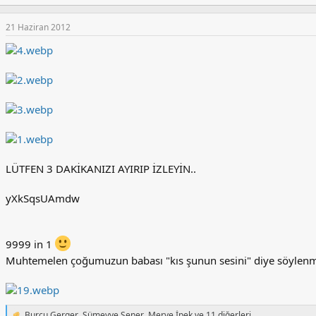
e
p
k
21 Haziran 2012
i
l
e
r
:
LÜTFEN 3 DAKİKANIZI AYIRIP İZLEYİN..
yXkSqsUAmdw
9999 in 1
Muhtemelen çoğumuzun babası "kıs şunun sesini" diye söylenmi
Burcu Gerger
,
Sümeyye Şener
,
Merve İpek
ve 11 diğerleri