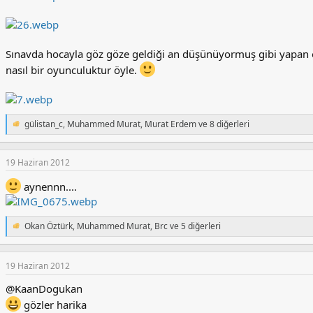
Sınavda hocayla göz göze geldiği an düşünüyormuş gibi yapan ö
nasıl bir oyunculuktur öyle.
gülistan_c
,
Muhammed Murat
,
Murat Erdem
ve 8 diğerleri
T
e
p
k
19 Haziran 2012
i
l
aynennn....
e
r
:
Okan Öztürk
,
Muhammed Murat
,
Brc
ve 5 diğerleri
T
e
p
k
19 Haziran 2012
i
l
@KaanDogukan
e
gözler harika
r