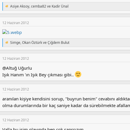
Asiye Aksoy
,
cemba82
ve
Kadir Ünal
T
e
p
k
12 Haziran 2012
i
l
e
r
Simge
,
Okan Öztürk
ve
Çiğdem Bulut
T
:
e
p
k
12 Haziran 2012
i
@Altuğ Uğurlu
l
e
Işık Hanım 'ın Işık Bey çıkması gibi..
r
:
12 Haziran 2012
aranılan kişiye kendisini sorup, "buyrun benim" cevabını aldıktan
olma durumlarında bir kaç saniye kadar da sürebilmekte afall
12 Haziran 2012
Valla bu isim olayında ben çok şanssızım