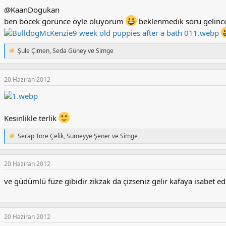
i
@KaanDogukan
l
e
ben böcek görünce öyle oluyorum
beklenmedik soru gelince
r
:
Şule Çimen
,
Seda Güney
ve
Simge
T
e
p
k
20 Haziran 2012
i
l
e
r
Kesinlikle terlik
:
Serap Töre Çelik
,
Sümeyye Şener
ve
Simge
T
e
p
k
20 Haziran 2012
i
l
ve güdümlü füze gibidir zikzak da çizseniz gelir kafaya isabet e
e
r
:
20 Haziran 2012