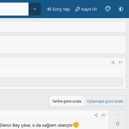
Giriş Yap
Kayıt Ol
#1
Tarihe göre sırala
Oylamaya göre sırala
O
#2
y
0
l
Deniz Bey çıkar, o da sağlam utançtır