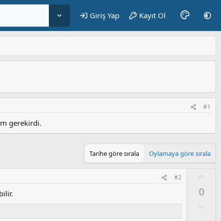
Giriş Yap
Kayıt Ol
#1
m gerekirdi.
Tarihe göre sırala
Oylamaya göre sırala
O
#2
y
0
ilir.
l
a
O
l