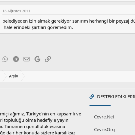
e
p
k
16 Ağustos 2011
i
l
belediyeden izin almak gerekiyor sanırım herhangi bir peyzaj d
e
ihalelerindeki şartları göremedim.
r
:
ky
inkedIn
WhatsApp
Telegram
E-posta
Google
Link
ı
Arşiv
DESTEKLEDIKLERI
miçi ağımız, Türkiye'nin en kapsamlı ve
Cevre.Net
ri topluluğu olma hedefiyle yayın
r. Tamamen gönüllülük esasına
Cevre.Org
e dair her konuda sizlere karşılıksız