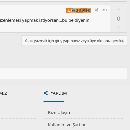
u
m
O
#3
KONU SAHIBI
s
y
0
u
l
üzenlemesi yapmak istiyorsan,,,bu beldiyenin
z
a
O
o
l
y
u
Yanıt yazmak için giriş yapmanız veya üye olmanız gerekir.
l
m
a
s
u
z
o
y
l
a
MIZ
YARDIM
Bize Ulaşın
Kullanım ve Şartlar