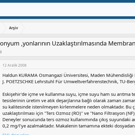
ı
Arşiv
onyum ,yonlarının Uzaklaştırılmasında Membran
08
12 Aralık 2008
Haldun KURAMA Osmangazi Üniversitesi, Maden Mühendisliği B
J. POETZSCHKE Lehrstuhl Für Umweltverfahrenstechnik, TU-Be
Eskişehir'de içme ve kullanma suyu, içme suyu ham su arıtma t
tesislerinin üretim ve atık deşarjlarına bağlı olarak zaman z
su kalitesinde istenilmeyen kirlenmelere neden olmaktadır. Bu
uzaklaştırılması için "Ters Ozmoz (RO)" ve "Nano Filtrasyon (NF)
Deneyler sonucunda ters ozmoz kullanımında çıkış suyundaki
0,2 mg/l'ye azalmaktadır. Makalenin tamamına ekteki dosyadan u