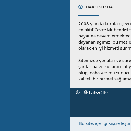
HAKKIMIZDA
2008 yılında kurulan çevri
en aktif Çevre Mühendisle
hayatına devam etmektedi
dayanan ağımız, bu mesleğ
olarak en iyi hizmeti sunm
Sitemizde yer alan ve sü
şartlarına ve kullanıcı ihti
olup, daha verimli sunucula
kaliteli bir hizmet sağlama
Türkçe (TR)
Bu site, içeriği kişisell