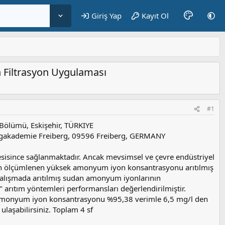
Giriş Yap
Kayıt Ol
 Filtrasyon Uygulaması
#1
ölümü, Eskişehir, TÜRKIYE
rgakademie Freiberg, 09596 Freiberg, GERMANY
esisince sağlanmaktadır. Ancak mevsimsel ve çevre endüstriyel
aman ölçümlenen yüksek amonyum iyon konsantrasyonu arıtılmış
 çalışmada arıtılmış sudan amonyum iyonlarının
" arıtım yöntemleri performansları değerlendirilmiştir.
 amonyum iyon konsantrasyonu %95,38 verimle 6,5 mg/l den
laşabilirsiniz. Toplam 4 sf