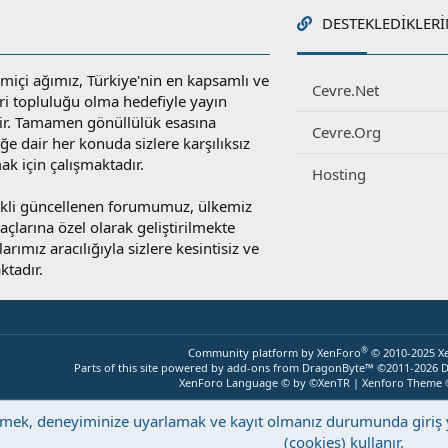
DESTEKLEDIKLERI
miçi ağımız, Türkiye'nin en kapsamlı ve
Cevre.Net
ri topluluğu olma hedefiyle yayın
r. Tamamen gönüllülük esasına
Cevre.Org
e dair her konuda sizlere karşılıksız
ak için çalışmaktadır.
Hosting
rekli güncellenen forumumuz, ülkemiz
yaçlarına özel olarak geliştirilmekte
rımız aracılığıyla sizlere kesintisiz ve
ktadır.
®
Community platform by XenForo
© 2010-2025 X
Parts of this site powered by
add-ons from DragonByte™
©2011-2026
D
XenForo Language © by ©XenTR
|
Xenforo Theme
eştirmek, deneyiminize uyarlamak ve kayıt olmanız durumunda giri
(cookies) kullanır.