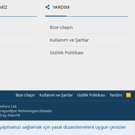
MIZ
YARDIM
Bize Ulaşın
Kullanım ve Şartlar
Gizlilik Politikası
Bize Ulaşın
Kullanım ve Şartlar
Gizlilik Politikası
Yardım
R
S
S
enForo Ltd.
ragonByte Technologies
(
Details
)
© by ©XenTR
ş yapmanızı sağlamak için yasal düzenlemelere uygun çerezler