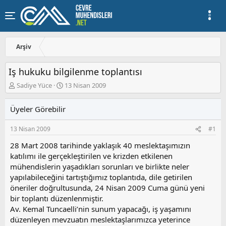
Arşiv
Iş hukuku bilgilenme toplantısı
K
B
Sadiye Yüce
13 Nisan 2009
o
a
n
ş
Üyeler Görebilir
u
l
y
a
13 Nisan 2009
#1
u
n
b
g
28 Mart 2008 tarihinde yaklaşık 40 meslektaşımızın
a
ı
katılımı ile gerçekleştirilen ve krizden etkilenen
ş
ç
mühendislerin yaşadıkları sorunları ve birlikte neler
l
t
a
a
yapılabileceğini tartıştığımız toplantıda, dile getirilen
t
r
öneriler doğrultusunda, 24 Nisan 2009 Cuma günü yeni
a
i
bir toplantı düzenlenmiştir.
n
h
Av. Kemal Tuncaelli’nin sunum yapacağı, iş yaşamını
i
düzenleyen mevzuatın meslektaşlarımızca yeterince