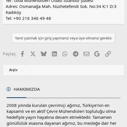
Yer: Gıda Mühendisleri Odası İstanbul Şubesi
Adres: Osmanağa Mah. Nüzhetefendi Sok. No:34 K:1 D:3
Kadıköy
Tel: +90 216 346 49 48
Yanıt yazmak için giriş yapmanız veya üye olmanız gerekir.
Facebook
X
Bluesky
LinkedIn
WhatsApp
Telegram
E-posta
Google
Link
Paylaş:
Arşiv
HAKKIMIZDA
2008 yılında kurulan çevrimiçi ağımız, Türkiye'nin en
kapsamlı ve en aktif Çevre Mühendisleri topluluğu olma
hedefiyle yayın hayatına devam etmektedir. Tamamen
gönüllülük esasına dayanan ağımız, bu mesleğe dair her