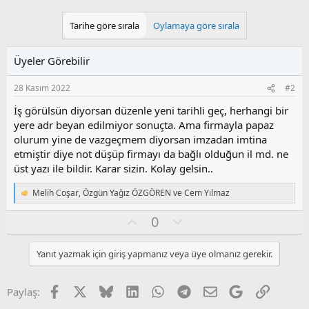
Tarihe göre sırala
Oylamaya göre sırala
Üyeler Görebilir
28 Kasım 2022
#2
İş görülsün diyorsan düzenle yeni tarihli geç, herhangi bir
yere adr beyan edilmiyor sonuçta. Ama firmayla papaz
olurum yine de vazgeçmem diyorsan imzadan imtina
etmiştir diye not düşüp firmayı da bağlı olduğun il md. ne
üst yazı ile bildir. Karar sizin. Kolay gelsin..
Melih Coşar
,
Özgün Yağız ÖZGÖREN
ve
Cem Yılmaz
T
e
O
O
0
p
k
y
l
i
l
u
l
Yanıt yazmak için giriş yapmanız veya üye olmanız gerekir.
a
m
e
s
r
:
u
Facebook
X
Bluesky
LinkedIn
WhatsApp
Telegram
E-posta
Google
Link
Paylaş:
z