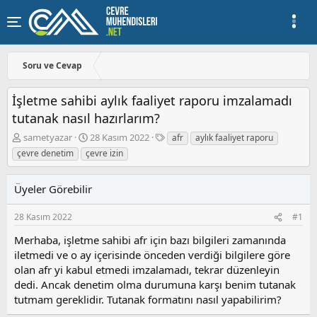
Soru ve Cevap
İşletme sahibi aylık faaliyet raporu imzalamadı
tutanak nasıl hazırlarım?
K
B
E
sametyazar
28 Kasım 2022
afr
aylık faaliyet raporu
o
a
t
çevre denetim
çevre izin
n
ş
i
u
l
k
y
a
e
Üyeler Görebilir
u
n
t
b
g
l
28 Kasım 2022
#1
a
ı
e
ş
ç
r
Merhaba, işletme sahibi afr için bazı bilgileri zamanında
l
t
iletmedi ve o ay içerisinde önceden verdiği bilgilere göre
a
a
olan afr yi kabul etmedi imzalamadı, tekrar düzenleyin
t
r
dedi. Ancak denetim olma durumuna karşı benim tutanak
a
i
tutmam gereklidir. Tutanak formatını nasıl yapabilirim?
n
h
i