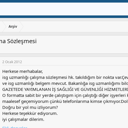
ı
Arşiv
şma Sözleşmesi
2 Ocak 2012
Herkese merhabalar,
isg uzmanlığı çalışma sözleşmesi hk. takıldığım bir nokta var.Ç
ve isg uzmanlığı belgem mevcut. Bakanlığa isg uzmanlığımı bi
GAZETEDE YAYIMLANAN İŞ SAĞLIĞI VE GÜVENLİĞİ HİZMETLER
O formatta sabit bir yerde çalıştıgım için çalıştığı diğer işyerl
maalesef geçemiyorum çünkü telefonlarıma kimse çıkmıyor.Do
Doğru bir yol mu izliyorum?
Herkese teşekkür ediyorum.
iyi çalışmalar dilerim.