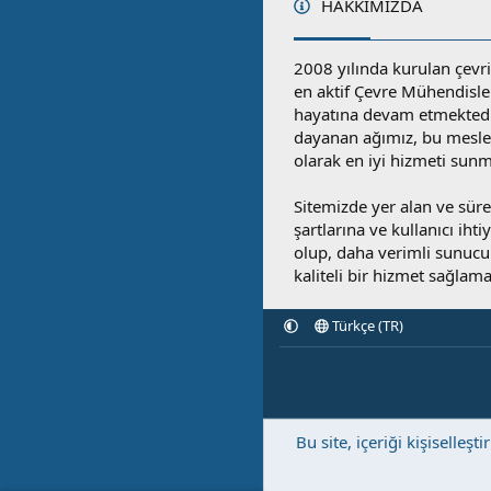
HAKKIMIZDA
2008 yılında kurulan çevri
en aktif Çevre Mühendisle
hayatına devam etmektedi
dayanan ağımız, bu mesleğ
olarak en iyi hizmeti sunm
Sitemizde yer alan ve sü
şartlarına ve kullanıcı ihti
olup, daha verimli sunucula
kaliteli bir hizmet sağlama
Türkçe (TR)
Bu site, içeriği kişisell