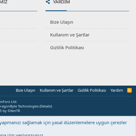
MIZ
YARDIM
Bize Ulaşın
Kullanım ve Şartlar
Gizlilik Politikası
Bize Ulaşın
Kullanım ve Şartlar
Gizlilik Politikası
Yardım
R
S
S
enForo Ltd.
ragonByte Technologies
(
Details
)
© by ©XenTR
ş yapmanızı sağlamak için yasal düzenlemelere uygun çerezler
na izin veriyorsunuz.