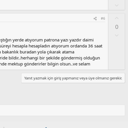
y
a
O
l
l
a
u
O
#6
m
y
0
s
l
u
a
O
z
l
ıştığın yerde atıyorum patrona yazı yazdır daimi
o
u
 ve süreyi hesapla hesapladın atıyorum ordanda 36 saat
y
m
en bakanlık buradan yola çıkarak atama
l
s
eride bildir..herhangi bir şekilde göndermiş olduğun
a
u
nde mektup gönderirler bilgin olsun..ve selam
z
o
Yanıt yazmak için giriş yapmanız veya üye olmanız gerekir.
y
l
a