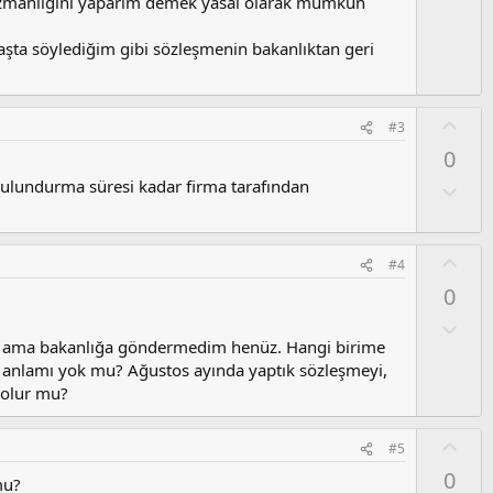
u
uzmanlığını yaparım demek yasal olarak mümkün
z
o
aşta söylediğim gibi sözleşmenin bakanlıktan geri
y
l
a
O
#3
y
0
l
 bulundurma süresi kadar firma tarafından
a
O
l
u
m
O
#4
s
y
0
u
l
z
a
O
o
l
ım ama bakanlığa göndermedim henüz. Hangi birime
y
u
 anlamı yok mu? Ağustos ayında yaptık sözleşmeyi,
l
m
 olur mu?
a
s
u
O
#5
z
y
0
o
mu?
l