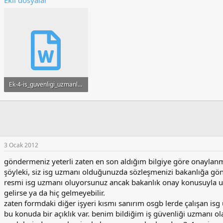
Ekli dosyalar
Ek-4-is_guvenligi_uzmanligi_calisma_sozlesmesi (2).doc
28 KB · Görüntüleme: 62
3 Ocak 2012
göndermeniz yeterli zaten en son aldığım bilgiye göre onaylanm
şöyleki, siz isg uzmanı olduğunuzda sözleşmenizi bakanlığa gön
resmi isg uzmanı oluyorsunuz ancak bakanlık onay konusuyla 
gelirse ya da hiç gelmeyebilir.
zaten formdaki diğer işyeri kısmı sanırım osgb lerde çalışan isg 
bu konuda bir açıklık var. benim bildiğim iş güvenliği uzmanı ol