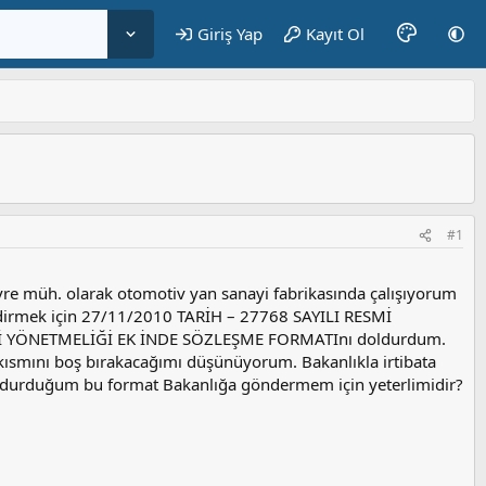
Giriş Yap
Kayıt Ol
#1
evre müh. olarak otomotiv yan sanayi fabrikasında çalışıyorum
ldirmek için 27/11/2010 TARİH – 27768 SAYILI RESMİ
İ YÖNETMELİĞİ EK İNDE SÖZLEŞME FORMATInı doldurdum.
eri kısmını boş bırakacağımı düşünüyorum. Bakanlıkla irtibata
ldurduğum bu format Bakanlığa göndermem için yeterlimidir?