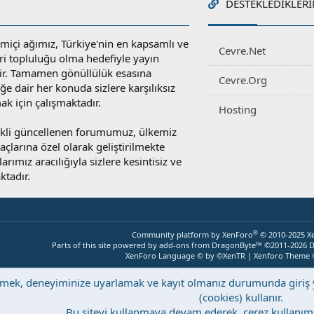
DESTEKLEDIKLERI
miçi ağımız, Türkiye'nin en kapsamlı ve
Cevre.Net
ri topluluğu olma hedefiyle yayın
r. Tamamen gönüllülük esasına
Cevre.Org
e dair her konuda sizlere karşılıksız
ak için çalışmaktadır.
Hosting
rekli güncellenen forumumuz, ülkemiz
yaçlarına özel olarak geliştirilmekte
rımız aracılığıyla sizlere kesintisiz ve
ktadır.
®
Community platform by XenForo
© 2010-2025 X
Parts of this site powered by
add-ons from DragonByte™
©2011-2026
D
XenForo Language © by ©XenTR
|
Xenforo Theme
eştirmek, deneyiminize uyarlamak ve kayıt olmanız durumunda giri
(cookies) kullanır.
Bu siteyi kullanmaya devam ederek, çerez kullanımı