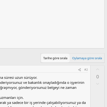
Tarihe göre sırala
Oylamaya göre sırala
O
#2
y
0
a süresi uzun sürüyor.
l
deriyorsunuz ve bakanlık onayladığında o işyerinin
a
O
l
uğraşmıyor, gönderiyorsunuz belgeyi ne zaman
u
m
uzmanları için.
s
arak ya sadece bir iş yerinde çalışabiliyorsunuz ya da