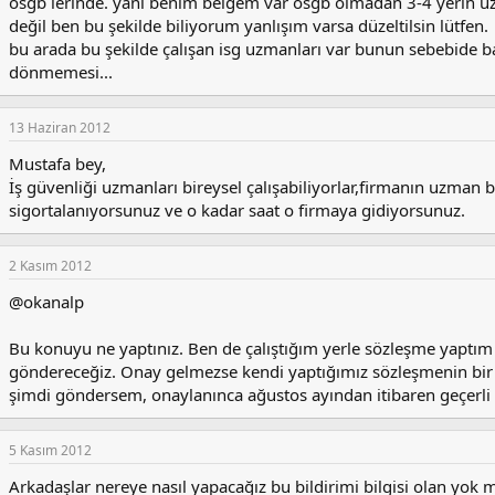
osgb lerinde. yanı benim belgem var osgb olmadan 3-4 yerin 
değil ben bu şekilde biliyorum yanlışım varsa düzeltilsin lütfen.
bu arada bu şekilde çalışan isg uzmanları var bunun sebebide b
dönmemesi...
13 Haziran 2012
Mustafa bey,
İş güvenliği uzmanları bireysel çalışabiliyorlar,firmanın uzman
sigortalanıyorsunuz ve o kadar saat o firmaya gidiyorsunuz.
2 Kasım 2012
@okanalp
Bu konuyu ne yaptınız. Ben de çalıştığım yerle sözleşme yapt
göndereceğiz. Onay gelmezse kendi yaptığımız sözleşmenin bir
şimdi göndersem, onaylanınca ağustos ayından itibaren geçerli
5 Kasım 2012
Arkadaşlar nereye nasıl yapacağız bu bildirimi bilgisi olan yok 