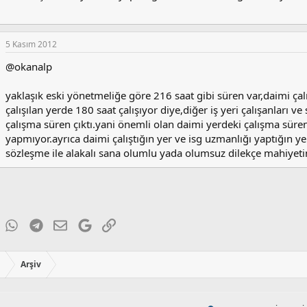
5 Kasım 2012
@okanalp
yaklaşık eski yönetmeliğe göre 216 saat gibi süren var,daimi çal
çalışılan yerde 180 saat çalışıyor diye,diğer iş yeri çalışanları
çalışma süren çıktı.yani önemli olan daimi yerdeki çalışma sür
yapmıyor.ayrıca daimi çalıştığın yer ve isg uzmanlığı yaptığın y
sözleşme ile alakalı sana olumlu yada olumsuz dilekçe mahiyeti
ky
inkedIn
WhatsApp
Telegram
E-posta
Google
Link
ı
Arşiv