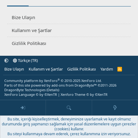
Bize Ulaşın
Kullanım ve Şartlar
Gizlilik Politikası
Türkçe (TR)
Bize Ulaşın
Kullanım ve Şartlar
Gizlilik Politikası
Yardım
R
S
S
®
Community platform by XenForo
© 2010-2025 XenForo Ltd.
Parts of this site powered by
add-ons from DragonByte™
©2011-2026
DragonByte Technologies
(
Details
)
XenForo Language © by ©XenTR
|
Xenforo Theme
© by ©XenTR
Bu site, içeriği kişiselleştirmek, deneyiminize uyarlamak ve kayıt olmanız
durumunda giriş yapmanızı sağlamak için yasal düzenlemelere uygun çerezler
(cookies) kullanır.
Bu siteyi kullanmaya devam ederek, çerez kullanımına izin veriyorsunuz.