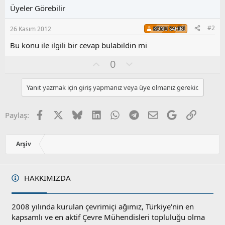
Üyeler Görebilir
#2
26 Kasım 2012
KONU SAHIBI
Bu konu ile ilgili bir cevap bulabildin mi
O
O
0
y
l
l
u
Yanıt yazmak için giriş yapmanız veya üye olmanız gerekir.
a
m
s
u
Facebook
X
Bluesky
LinkedIn
WhatsApp
Telegram
E-posta
Google
Link
Paylaş:
z
o
y
Arşiv
l
a
HAKKIMIZDA
2008 yılında kurulan çevrimiçi ağımız, Türkiye'nin en
kapsamlı ve en aktif Çevre Mühendisleri topluluğu olma