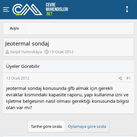
Arşiv
Jeotermal sondaj
K
B
Serpil Yumrukaya
13 Ocak 2012
o
a
n
ş
Üyeler Görebilir
u
l
y
a
13 Ocak 2012
#1
u
n
b
g
jeotermal sondaj konusunda gfb almak için gerekli
a
ı
evraklar kısmındaki kapasite raporu, yapı kullanma izni ve
ş
ç
işletme belgesinin nasıl olması gerektiği konusunda bilgisi
l
t
a
a
olan var mı?
t
r
a
i
n
h
Tarihe göre sırala
Oylamaya göre sırala
i