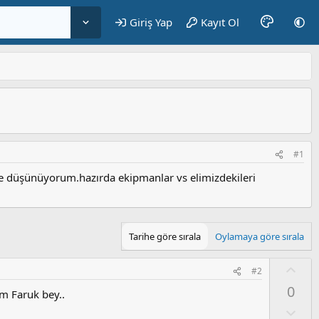
Giriş Yap
Kayıt Ol
#1
diye düşünüyorum.hazırda ekipmanlar vs elimizdekileri
Tarihe göre sırala
Oylamaya göre sırala
O
#2
y
0
im Faruk bey..
l
a
O