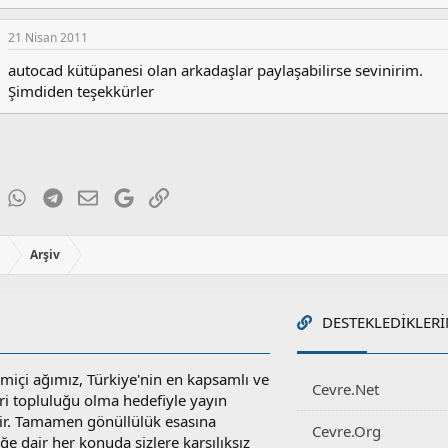
21 Nisan 2011
autocad kütüpanesi olan arkadaşlar paylaşabilirse sevinirim.
Şimdiden teşekkürler
ky
inkedIn
WhatsApp
Telegram
E-posta
Google
Link
ı
Arşiv
DESTEKLEDIKLERI
miçi ağımız, Türkiye'nin en kapsamlı ve
Cevre.Net
ri topluluğu olma hedefiyle yayın
r. Tamamen gönüllülük esasına
Cevre.Org
e dair her konuda sizlere karşılıksız