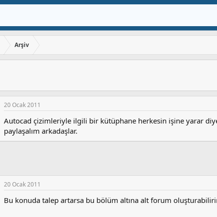
ı
Arşiv
20 Ocak 2011
Autocad çizimleriyle ilgili bir kütüphane herkesin işine yarar 
paylaşalım arkadaşlar.
20 Ocak 2011
Bu konuda talep artarsa bu bölüm altına alt forum oluşturabilir