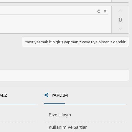
l
u
O
#3
m
y
0
s
l
u
a
O
z
l
o
u
Yanıt yazmak için giriş yapmanız veya üye olmanız gerekir.
y
m
l
s
a
u
z
o
y
l
a
MIZ
YARDIM
Bize Ulaşın
Kullanım ve Şartlar