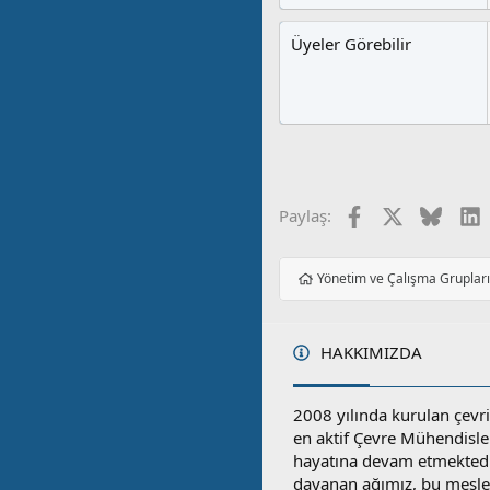
Üyeler Görebilir
Facebook
X
Blues
L
Paylaş:
Yönetim ve Çalışma Gruplar
HAKKIMIZDA
2008 yılında kurulan çevri
en aktif Çevre Mühendisle
hayatına devam etmektedi
dayanan ağımız, bu mesleğ