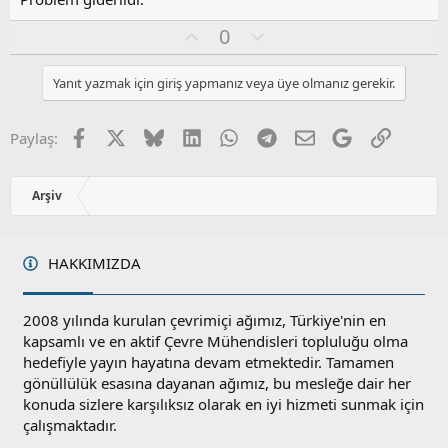
o
O
O
0
y
y
l
l
l
u
a
Yanıt yazmak için giriş yapmanız veya üye olmanız gerekir.
a
m
s
u
Facebook
X
Bluesky
LinkedIn
WhatsApp
Telegram
E-posta
Google
Link
Paylaş:
z
o
y
Arşiv
l
a
HAKKIMIZDA
2008 yılında kurulan çevrimiçi ağımız, Türkiye'nin en
kapsamlı ve en aktif Çevre Mühendisleri topluluğu olma
hedefiyle yayın hayatına devam etmektedir. Tamamen
gönüllülük esasına dayanan ağımız, bu mesleğe dair her
konuda sizlere karşılıksız olarak en iyi hizmeti sunmak için
çalışmaktadır.