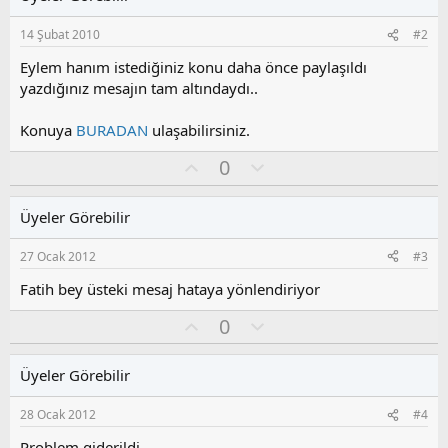
14 Şubat 2010
#2
Eylem hanım istediğiniz konu daha önce paylaşıldı
yazdığınız mesajın tam altındaydı..
Konuya
BURADAN
ulaşabilirsiniz.
O
O
0
y
l
l
u
Üyeler Görebilir
a
m
s
27 Ocak 2012
#3
u
z
Fatih bey üsteki mesaj hataya yönlendiriyor
o
O
O
0
y
y
l
l
l
u
a
Üyeler Görebilir
a
m
s
28 Ocak 2012
#4
u
z
Problem giderildi.