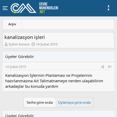
Arşiv
kanalizasyon işleri
K
B
Eylem Karaca
14 Şubat 2010
o
a
n
ş
Üyeler Görebilir
u
l
y
a
14 Şubat 2010
#1
u
n
b
g
Kanalizasyon İşlerinin Planlaması ve Projelerinin
a
ı
hazırlanmasına Ait Talimatnameye nerden ulaşabilirim
ş
ç
arkadaşlar bu konuda yardım
l
t
a
a
t
r
a
i
Tarihe göre sırala
Oylamaya göre sırala
n
h
i
Üyeler Görebilir