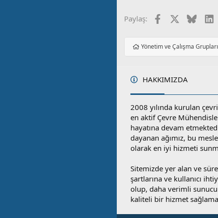
Facebook
X
Blues
L
Paylaş:
Yönetim ve Çalışma Gruplar
HAKKIMIZDA
2008 yılında kurulan çevri
en aktif Çevre Mühendisle
hayatına devam etmektedi
dayanan ağımız, bu mesleğ
olarak en iyi hizmeti sunm
Sitemizde yer alan ve sü
şartlarına ve kullanıcı ihti
olup, daha verimli sunucula
kaliteli bir hizmet sağlama