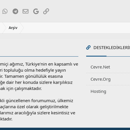
ky
inkedIn
WhatsApp
Telegram
E-posta
Google
Link
ı
Arşiv
DESTEKLEDIKLERI
miçi ağımız, Türkiye'nin en kapsamlı ve
Cevre.Net
ri topluluğu olma hedefiyle yayın
r. Tamamen gönüllülük esasına
Cevre.Org
e dair her konuda sizlere karşılıksız
ak için çalışmaktadır.
Hosting
rekli güncellenen forumumuz, ülkemiz
yaçlarına özel olarak geliştirilmekte
rımız aracılığıyla sizlere kesintisiz ve
ktadır.