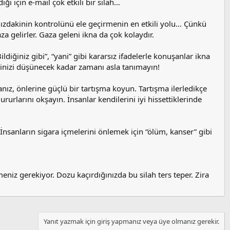
ığı için e-mail çok etkili bir silah…
ınızdakinin kontrolünü ele geçirmenin en etkili yolu… Çünkü
a gelirler. Gaza geleni ikna da çok kolaydır.
ildiğiniz gibi”, “yani” gibi kararsız ifadelerle konuşanlar ikna
ğinizi düşünecek kadar zamanı asla tanımayın!
sanız, önlerine güçlü bir tartışma koyun. Tartışma ilerledikçe
rurlarını okşayın. İnsanlar kendilerini iyi hissettiklerinde
İnsanların sigara içmelerini önlemek için “ölüm, kanser” gibi
niz gerekiyor. Dozu kaçırdığınızda bu silah ters teper. Zira
Yanıt yazmak için giriş yapmanız veya üye olmanız gerekir.