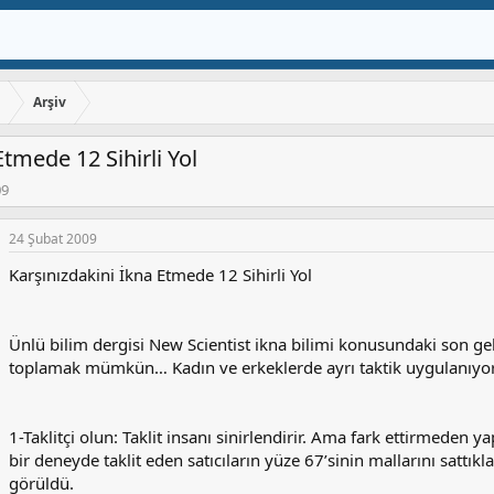
ı
Arşiv
Etmede 12 Sihirli Yol
09
24 Şubat 2009
Karşınızdakini İkna Etmede 12 Sihirli Yol
Ünlü bilim dergisi New Scientist ikna bilimi konusundaki son geli
toplamak mümkün… Kadın ve erkeklerde ayrı taktik uygulanıyor. 
1-Taklitçi olun: Taklit insanı sinirlendirir. Ama fark ettirmeden
bir deneyde taklit eden satıcıların yüze 67’sinin mallarını sattık
görüldü.