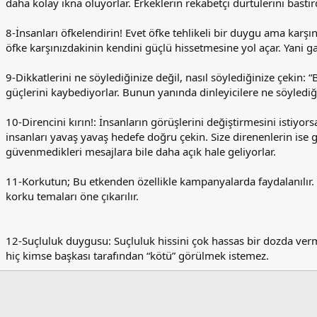
daha kolay ikna oluyorlar. Erkeklerin rekabetçi dürtülerini bastırd
8-İnsanları öfkelendirin! Evet öfke tehlikeli bir duygu ama karş
öfke karşınızdakinin kendini güçlü hissetmesine yol açar. Yani gaz
9-Dikkatlerini ne söylediğinize değil, nasıl söylediğinize çekin: “B
güçlerini kaybediyorlar. Bunun yanında dinleyicilere ne söyledi
10-Direncini kırın!: İnsanların görüşlerini değiştirmesini istiyor
insanları yavaş yavaş hedefe doğru çekin. Size direnenlerin ise gu
güvenmedikleri mesajlara bile daha açık hale geliyorlar.
11-Korkutun; Bu etkenden özellikle kampanyalarda faydalanılır. 
korku temaları öne çıkarılır.
12-Suçluluk duygusu: Suçluluk hissini çok hassas bir dozda verme
hiç kimse başkası tarafından “kötü” görülmek istemez.