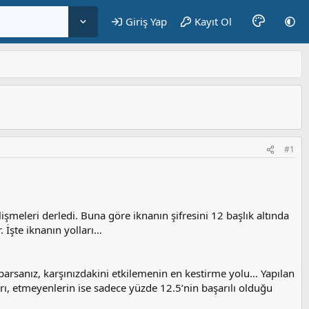
Giriş Yap
Kayıt Ol
#1
şmeleri derledi. Buna göre iknanın şifresini 12 başlık altında
İşte iknanın yolları…
 yaparsanız, karşınızdakini etkilemenin en kestirme yolu… Yapılan
ları, etmeyenlerin ise sadece yüzde 12.5’nin başarılı olduğu