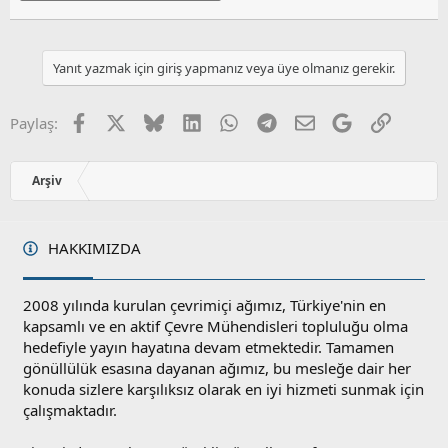
Yanıt yazmak için giriş yapmanız veya üye olmanız gerekir.
Facebook
X
Bluesky
LinkedIn
WhatsApp
Telegram
E-posta
Google
Link
Paylaş:
Arşiv
HAKKIMIZDA
2008 yılında kurulan çevrimiçi ağımız, Türkiye'nin en
kapsamlı ve en aktif Çevre Mühendisleri topluluğu olma
hedefiyle yayın hayatına devam etmektedir. Tamamen
gönüllülük esasına dayanan ağımız, bu mesleğe dair her
konuda sizlere karşılıksız olarak en iyi hizmeti sunmak için
çalışmaktadır.