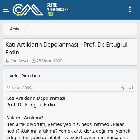
Arşiv
Katı Artıkların Depolanması - Prof. Dr. Ertuğrul
Erdin
K
B
Can Avşar
28 Nisan 2009
o
a
n
ş
Üyeler Görebilir
u
l
y
a
28 Nisan 2009
#1
u
n
b
g
Katı Artıkların Depolanması
a
ı
Prof. Dr. Ertuğrul Erdin
ş
ç
l
t
a
a
Atık mı, Artık mı?
t
r
Ben artık diyorum, yemek yediniz, hepsi bitmedi, kalan
a
i
nedir? Atık mı, artık mı? Yemek arttı deriz değil mi, yemek
n
h
artığını biz çöpe de atabiliriz, evde hayvanımız varsa ona
i