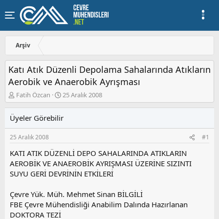
Arşiv
Katı Atık Düzenli Depolama Sahalarında Atıkların
Aerobik ve Anaerobik Ayrışması
K
B
Fatih Özcan
25 Aralık 2008
o
a
n
ş
Üyeler Görebilir
u
l
y
a
25 Aralık 2008
#1
u
n
b
g
KATI ATIK DÜZENLİ DEPO SAHALARINDA ATIKLARIN
a
ı
AEROBİK VE ANAEROBİK AYRIŞMASI ÜZERİNE SIZINTI
ş
ç
SUYU GERİ DEVRİNİN ETKİLERİ
l
t
a
a
t
r
Çevre Yük. Müh. Mehmet Sinan BİLGİLİ
a
i
FBE Çevre Mühendisliği Anabilim Dalında Hazırlanan
n
h
DOKTORA TEZİ
i