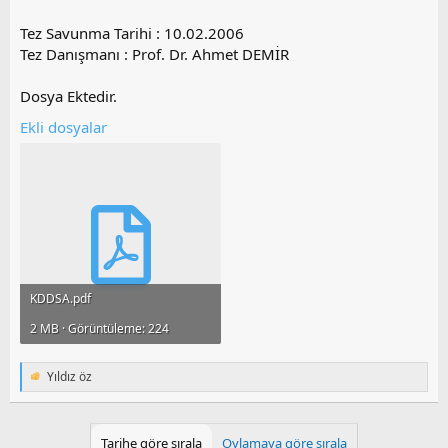
Tez Savunma Tarihi : 10.02.2006
Tez Danışmanı : Prof. Dr. Ahmet DEMİR
Dosya Ektedir.
Ekli dosyalar
KDDSA.pdf
2 MB · Görüntüleme: 224
Yıldız öz
T
e
p
k
Tarihe göre sırala
Oylamaya göre sırala
i