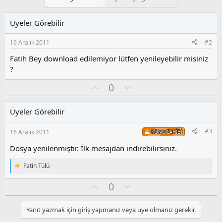
l
e
Üyeler Görebilir
r
:
16 Aralık 2011
#2
Fatih Bey download edilemiyor lütfen yenileyebilir misiniz
?
O
O
0
y
l
l
u
Üyeler Görebilir
a
m
s
#3
16 Aralık 2011
KONU SAHIBI
u
z
Dosya yenilenmiştir. İlk mesajdan indirebilirsiniz.
o
y
Fatih Tülü
T
l
e
a
O
O
0
p
k
y
l
i
l
u
l
Yanıt yazmak için giriş yapmanız veya üye olmanız gerekir.
a
m
e