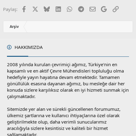
s
r
:
u
Facebook
X
Bluesky
LinkedIn
WhatsApp
Telegram
E-posta
Google
Link
Paylaş:
z
o
y
Arşiv
l
a
HAKKIMIZDA
2008 yılında kurulan çevrimiçi ağımız, Türkiye'nin en
kapsamlı ve en aktif Çevre Mühendisleri topluluğu olma
hedefiyle yayın hayatına devam etmektedir. Tamamen
gönüllülük esasına dayanan ağımız, bu mesleğe dair her
konuda sizlere karşılıksız olarak en iyi hizmeti sunmak için
çalışmaktadır.
Sitemizde yer alan ve sürekli güncellenen forumumuz,
ülkemiz şartlarına ve kullanıcı ihtiyaçlarına özel olarak
geliştirilmekte olup, daha verimli sunucularımız
aracılığıyla sizlere kesintisiz ve kaliteli bir hizmet
sağlamaktadır.