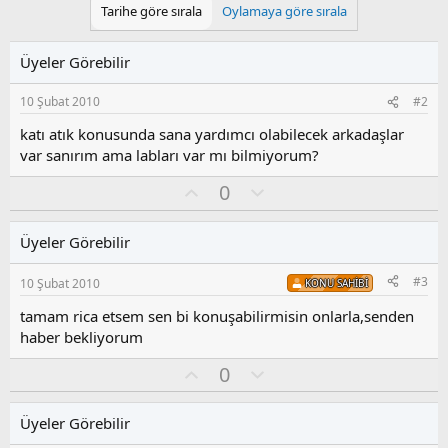
Tarihe göre sırala
Oylamaya göre sırala
Üyeler Görebilir
10 Şubat 2010
#2
katı atık konusunda sana yardımcı olabilecek arkadaşlar
var sanırım ama labları var mı bilmiyorum?
O
O
0
y
l
l
u
Üyeler Görebilir
a
m
s
#3
10 Şubat 2010
KONU SAHIBI
u
z
tamam rica etsem sen bi konuşabilirmisin onlarla,senden
o
haber bekliyorum
y
l
O
O
0
a
y
l
l
u
Üyeler Görebilir
a
m