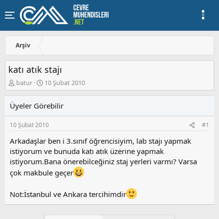
Arşiv
katı atık stajı
K
B
batur
10 Şubat 2010
o
a
n
ş
Üyeler Görebilir
u
l
y
a
10 Şubat 2010
#1
u
n
b
g
Arkadaşlar ben i 3.sınıf öğrencisiyim, lab stajı yapmak
a
ı
istiyorum ve bunuda katı atık üzerine yapmak
ş
ç
istiyorum.Bana önerebilceğiniz staj yerleri varmı? Varsa
l
t
a
a
çok makbule geçer
t
r
a
i
Not:İstanbul ve Ankara tercihimdir
n
h
i