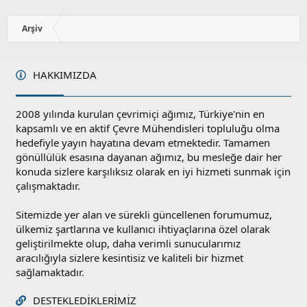
z
o
y
Arşiv
l
a
HAKKIMIZDA
2008 yılında kurulan çevrimiçi ağımız, Türkiye'nin en
kapsamlı ve en aktif Çevre Mühendisleri topluluğu olma
hedefiyle yayın hayatına devam etmektedir. Tamamen
gönüllülük esasına dayanan ağımız, bu mesleğe dair her
konuda sizlere karşılıksız olarak en iyi hizmeti sunmak için
çalışmaktadır.
Sitemizde yer alan ve sürekli güncellenen forumumuz,
ülkemiz şartlarına ve kullanıcı ihtiyaçlarına özel olarak
geliştirilmekte olup, daha verimli sunucularımız
aracılığıyla sizlere kesintisiz ve kaliteli bir hizmet
sağlamaktadır.
DESTEKLEDIKLERIMIZ