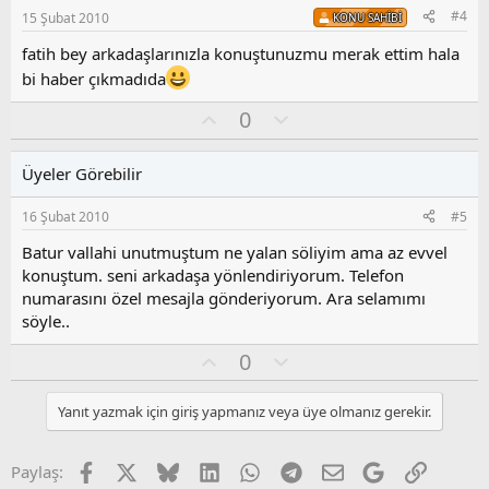
s
#4
15 Şubat 2010
KONU SAHIBI
u
z
fatih bey arkadaşlarınızla konuştunuzmu merak ettim hala
o
bi haber çıkmadıda
y
l
O
O
0
a
y
l
l
u
Üyeler Görebilir
a
m
s
16 Şubat 2010
#5
u
z
Batur vallahi unutmuştum ne yalan söliyim ama az evvel
o
konuştum. seni arkadaşa yönlendiriyorum. Telefon
y
numarasını özel mesajla gönderiyorum. Ara selamımı
l
söyle..
a
O
O
0
y
l
l
u
Yanıt yazmak için giriş yapmanız veya üye olmanız gerekir.
a
m
s
u
Facebook
X
Bluesky
LinkedIn
WhatsApp
Telegram
E-posta
Google
Link
Paylaş: