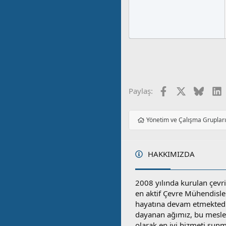
Facebook
X
Blues
L
Paylaş:
Yönetim ve Çalışma Gruplar
HAKKIMIZDA
2008 yılında kurulan çevri
en aktif Çevre Mühendisle
hayatına devam etmektedi
dayanan ağımız, bu mesleğ
olarak en iyi hizmeti sunm