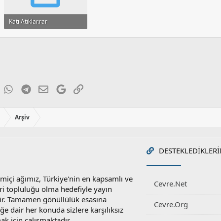
Katı Atıklar.rar
46.8 KB · Görüntüleme: 198
ky
inkedIn
WhatsApp
Telegram
E-posta
Google
Link
ı
Arşiv
DESTEKLEDIKLERI
miçi ağımız, Türkiye'nin en kapsamlı ve
Cevre.Net
ri topluluğu olma hedefiyle yayın
r. Tamamen gönüllülük esasına
Cevre.Org
e dair her konuda sizlere karşılıksız
ak için çalışmaktadır.