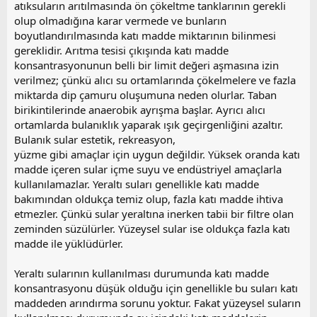
atıksuların arıtılmasında ön çökeltme tanklarının gerekli
olup olmadığına karar vermede ve bunların
boyutlandırılmasında katı madde miktarının bilinmesi
gereklidir. Arıtma tesisi çıkışında katı madde
konsantrasyonunun belli bir limit değeri aşmasına izin
verilmez; çünkü alıcı su ortamlarında çökelmelere ve fazla
miktarda dip çamuru oluşumuna neden olurlar. Taban
birikintilerinde anaerobik ayrışma başlar. Ayrıcı alıcı
ortamlarda bulanıklık yaparak ışık geçirgenliğini azaltır.
Bulanık sular estetik, rekreasyon,
yüzme gibi amaçlar için uygun değildir. Yüksek oranda katı
madde içeren sular içme suyu ve endüstriyel amaçlarla
kullanılamazlar. Yeraltı suları genellikle katı madde
bakımından oldukça temiz olup, fazla katı madde ihtiva
etmezler. Çünkü sular yeraltına inerken tabii bir filtre olan
zeminden süzülürler. Yüzeysel sular ise oldukça fazla katı
madde ile yüklüdürler.
Yeraltı sularının kullanılması durumunda katı madde
konsantrasyonu düşük olduğu için genellikle bu suları katı
maddeden arındırma sorunu yoktur. Fakat yüzeysel suların