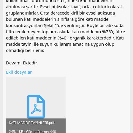
kullanılması durumunda su içindeki katı maddelerin
arıtılması şarttır. Evsel atıksular zayıf, orta, çok kirli olarak
gruplandırılırlar. Orta derecede kirli bir evsel atıksuda
bulunan katı maddelerin sınıflara göre katı madde
konsantrasyonları Şekil 1’de verilmiştir. Böyle bir atıksuda
filtre edilemeyen toplam askıda katı maddenin %75’i, filtre
edilebilen katı maddenin %40’ı organik karakterdedir. Katı
madde tayini ile suyun kullanım amacına uygun olup
olmadığı belirlenir.
Devamı Ektedir
Ekli dosyalar
KATI MADDE TAYINLERI.pdf
245.1 KB · Görüntüleme: 440