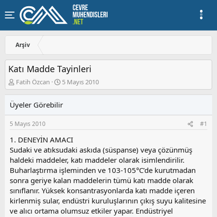
Arşiv
Katı Madde Tayinleri
K
B
Fatih Özcan
5 Mayıs 2010
o
a
n
ş
Üyeler Görebilir
u
l
y
a
5 Mayıs 2010
#1
u
n
b
g
1. DENEYİN AMACI
a
ı
Sudaki ve atıksudaki askıda (süspanse) veya çözünmüş
ş
ç
haldeki maddeler, katı maddeler olarak isimlendirilir.
l
t
a
a
Buharlaştırma işleminden ve 103-105°C’de kurutmadan
t
r
sonra geriye kalan maddelerin tümü katı madde olarak
a
i
sınıflanır. Yüksek konsantrasyonlarda katı madde içeren
n
h
kirlenmiş sular, endüstri kuruluşlarının çıkış suyu kalitesine
i
ve alıcı ortama olumsuz etkiler yapar. Endüstriyel