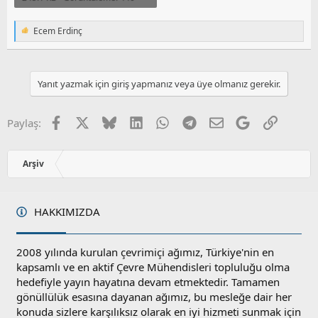
Ecem Erdinç
T
e
p
k
i
Yanıt yazmak için giriş yapmanız veya üye olmanız gerekir.
l
e
r
Facebook
X
Bluesky
LinkedIn
WhatsApp
Telegram
E-posta
Google
Link
Paylaş:
:
Arşiv
HAKKIMIZDA
2008 yılında kurulan çevrimiçi ağımız, Türkiye'nin en
kapsamlı ve en aktif Çevre Mühendisleri topluluğu olma
hedefiyle yayın hayatına devam etmektedir. Tamamen
gönüllülük esasına dayanan ağımız, bu mesleğe dair her
konuda sizlere karşılıksız olarak en iyi hizmeti sunmak için