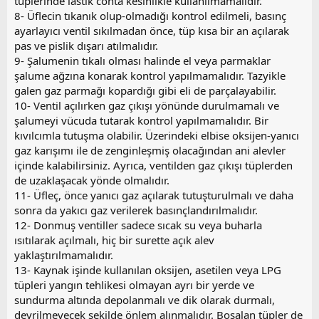
tüplerinde lastik conta kesinlikle kullanılmamalıdır.
8- Üflecin tıkanık olup-olmadığı kontrol edilmeli, basınç
ayarlayıcı ventil sıkılmadan önce, tüp kısa bir an açılarak
pas ve pislik dışarı atılmalıdır.
9- Şalumenin tıkalı olması halinde el veya parmaklar
şalume ağzına konarak kontrol yapılmamalıdır. Tazyikle
galen gaz parmağı kopardığı gibi eli de parçalayabilir.
10- Ventil açılırken gaz çıkışı yönünde durulmamalı ve
şalumeyi vücuda tutarak kontrol yapılmamalıdır. Bir
kıvılcımla tutuşma olabilir. Üzerindeki elbise oksijen-yanıcı
gaz karışımı ile de zenginleşmiş olacağından ani alevler
içinde kalabilirsiniz. Ayrıca, ventilden gaz çıkışı tüplerden
de uzaklaşacak yönde olmalıdır.
11- Üfleç, önce yanıcı gaz açılarak tutuşturulmalı ve daha
sonra da yakıcı gaz verilerek basınçlandırılmalıdır.
12- Donmuş ventiller sadece sıcak su veya buharla
ısıtılarak açılmalı, hiç bir surette açık alev
yaklaştırılmamalıdır.
13- Kaynak işinde kullanılan oksijen, asetilen veya LPG
tüpleri yangın tehlikesi olmayan ayrı bir yerde ve
sundurma altında depolanmalı ve dik olarak durmalı,
devrilmeyecek şekilde önlem alınmalıdır. Boşalan tüpler de