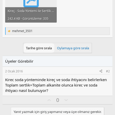
Kireç - Soda Yöntemi ile Sertlik Giderimi.pdf
242.4 KB · Görüntüleme: 335
mehmet_3501
T
e
p
k
Tarihe göre sırala
Oylamaya göre sırala
i
l
e
Üyeler Görebilir
r
:
2 Ocak 2016
#2
Kirec soda yönteminde kireç ve soda ihtiyacını belirlerken
Toplam sertlik=Toplam alkanite olunca kirec ve soda
ihtiyacı nasıl bulunuyor?
O
O
0
y
l
l
u
Yanıt yazmak için giriş yapmanız veya üye olmanız gerekir.