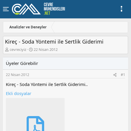
Analizler ve Deneyler
Kireç - Soda Yöntemi ile Sertlik Giderimi
K
B
cevreciyiz
22 Nisan 2012
o
a
n
ş
Üyeler Görebilir
u
l
y
a
22 Nisan 2012
#1
u
n
b
g
Kireç - Soda Yöntemi ile Sertlik Giderimi..
a
ı
ş
ç
Ekli dosyalar
l
t
a
a
t
r
a
i
n
h
i