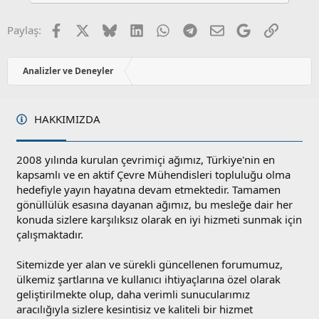
a
m
s
u
Facebook
X
Bluesky
LinkedIn
WhatsApp
Telegram
E-posta
Google
Link
Paylaş:
z
o
y
Analizler ve Deneyler
l
a
HAKKIMIZDA
2008 yılında kurulan çevrimiçi ağımız, Türkiye'nin en
kapsamlı ve en aktif Çevre Mühendisleri topluluğu olma
hedefiyle yayın hayatına devam etmektedir. Tamamen
gönüllülük esasına dayanan ağımız, bu mesleğe dair her
konuda sizlere karşılıksız olarak en iyi hizmeti sunmak için
çalışmaktadır.
Sitemizde yer alan ve sürekli güncellenen forumumuz,
ülkemiz şartlarına ve kullanıcı ihtiyaçlarına özel olarak
geliştirilmekte olup, daha verimli sunucularımız
aracılığıyla sizlere kesintisiz ve kaliteli bir hizmet