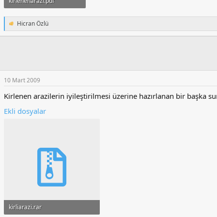
kirlenenarazi.pdf
435.9 KB · Görüntüleme: 244
Hicran Özlü
T
e
p
k
i
l
e
10 Mart 2009
r
:
Kirlenen arazilerin iyileştirilmesi üzerine hazırlanan bir başka su
Ekli dosyalar
kirliarazi.rar