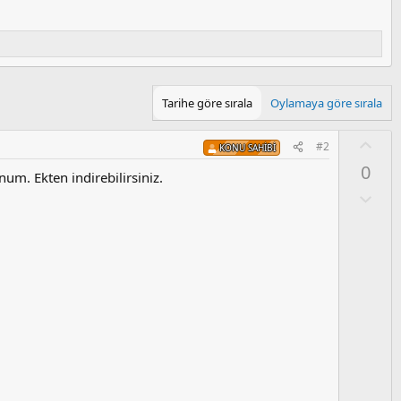
Tarihe göre sırala
Oylamaya göre sırala
O
#2
KONU SAHIBI
y
0
l
num. Ekten indirebilirsiniz.
a
O
l
u
m
s
u
z
o
y
l
a