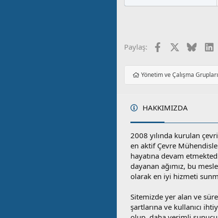
Facebook
X
Blues
L
Paylaş:
Yönetim ve Çalışma Gruplar
HAKKIMIZDA
2008 yılında kurulan çevri
en aktif Çevre Mühendisle
hayatına devam etmektedi
dayanan ağımız, bu mesleğ
olarak en iyi hizmeti sunm
Sitemizde yer alan ve sü
şartlarına ve kullanıcı ihti
olup, daha verimli sunucula