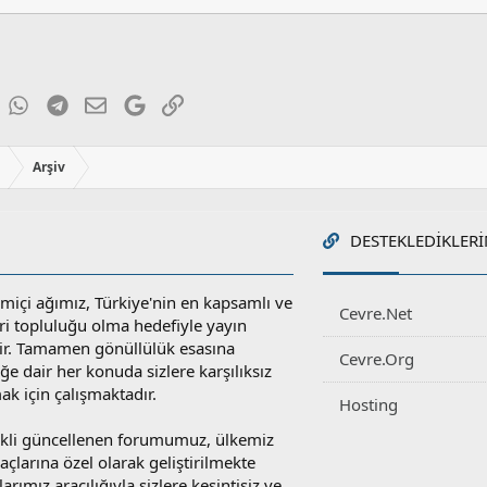
871.8 KB · Görüntüleme: 177
ky
inkedIn
WhatsApp
Telegram
E-posta
Google
Link
ı
Arşiv
DESTEKLEDIKLERI
miçi ağımız, Türkiye'nin en kapsamlı ve
Cevre.Net
ri topluluğu olma hedefiyle yayın
r. Tamamen gönüllülük esasına
Cevre.Org
e dair her konuda sizlere karşılıksız
ak için çalışmaktadır.
Hosting
rekli güncellenen forumumuz, ülkemiz
yaçlarına özel olarak geliştirilmekte
rımız aracılığıyla sizlere kesintisiz ve