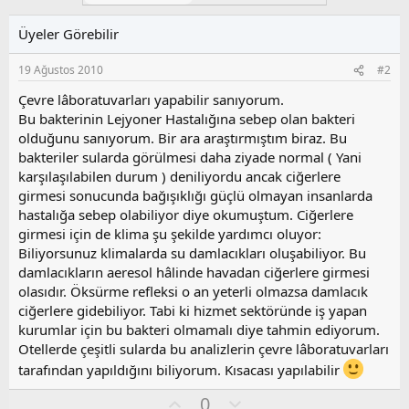
Üyeler Görebilir
19 Ağustos 2010
#2
Çevre lâboratuvarları yapabilir sanıyorum.
Bu bakterinin Lejyoner Hastalığına sebep olan bakteri
olduğunu sanıyorum. Bir ara araştırmıştım biraz. Bu
bakteriler sularda görülmesi daha ziyade normal ( Yani
karşılaşılabilen durum ) deniliyordu ancak ciğerlere
girmesi sonucunda bağışıklığı güçlü olmayan insanlarda
hastalığa sebep olabiliyor diye okumuştum. Ciğerlere
girmesi için de klima şu şekilde yardımcı oluyor:
Biliyorsunuz klimalarda su damlacıkları oluşabiliyor. Bu
damlacıkların aeresol hâlinde havadan ciğerlere girmesi
olasıdır. Öksürme refleksi o an yeterli olmazsa damlacık
ciğerlere gidebiliyor. Tabi ki hizmet sektöründe iş yapan
kurumlar için bu bakteri olmamalı diye tahmin ediyorum.
Otellerde çeşitli sularda bu analizlerin çevre lâboratuvarları
tarafından yapıldığını biliyorum. Kısacası yapılabilir
O
O
0