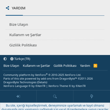
YARDIM
Bize Ulaşın
Kullanım ve Şartlar
Gizlilik Politikası
Türkçe (TR)
Bize Ulaşın
Kullanım ve Şartlar
Gizlilik Politikası
Yardım
R
S
S
®
Community platform by XenForo
© 2010-2025 XenForo Ltd.
Parts of this site powered by
add-ons from DragonByte™
©2011-2026
DragonByte Technologies
(
Details
)
XenForo Language © by ©XenTR
|
Xenforo Theme
© by ©XenTR
Bu site, içeriği kişiselleştirmek, deneyiminize uyarlamak ve kayıt olmanız
durumunda giriş yapmanızı sağlamak için yasal düzenlemelere uygun çerezler