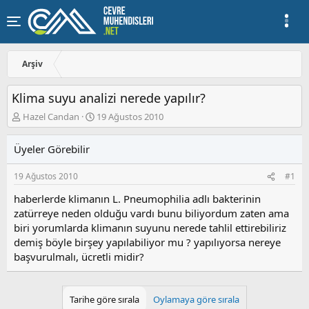
Arşiv
Klima suyu analizi nerede yapılır?
K
B
Hazel Candan
19 Ağustos 2010
o
a
n
ş
Üyeler Görebilir
u
l
y
a
19 Ağustos 2010
#1
u
n
b
g
haberlerde klimanın L. Pneumophilia adlı bakterinin
a
ı
zatürreye neden olduğu vardı bunu biliyordum zaten ama
ş
ç
biri yorumlarda klimanın suyunu nerede tahlil ettirebiliriz
l
t
a
a
demiş böyle birşey yapılabiliyor mu ? yapılıyorsa nereye
t
r
başvurulmalı, ücretli midir?
a
i
n
h
i
Tarihe göre sırala
Oylamaya göre sırala