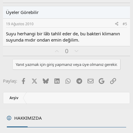
y
l
l
u
Üyeler Görebilir
a
m
s
19 Ağustos 2010
#5
u
z
Suyu herhangi bir lâb tahlil eder de, bu bakteri klimanın
o
suyunda mıdır ondan emin değilim.
y
O
O
l
0
y
l
a
l
u
Yanıt yazmak için giriş yapmanız veya üye olmanız gerekir.
a
m
s
u
Facebook
X
Bluesky
LinkedIn
WhatsApp
Telegram
E-posta
Google
Link
Paylaş:
z
o
y
Arşiv
l
a
HAKKIMIZDA