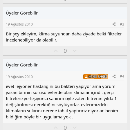
y
l
l
u
Üyeler Görebilir
a
m
s
19 Ağustos 2010
#3
u
z
Bir şey ekleyim, klima suyundan daha ziyade belki filtreler
o
incelenebiliyor da olabilir.
y
O
O
l
0
y
l
a
l
u
Üyeler Görebilir
a
m
s
#4
19 Ağustos 2010
KONU SAHIBI
u
z
evet lejyoner hastalığını bu bakteri yapıyor ama yorum
o
yazan birinin sorusu evlerde olan klimalar içindi. gerçi
y
filtrelere yerleşiyorsa sanırım öyle zaten filtrenin yılda 1
l
değiştirilmesi gerektiğini söylüyorlar. evlerimizdeki
a
klimaların sularını nerede tahlil yaptırırız diyorlar. benim
bildiğim böyle bir uygulama yok .
O
O
0