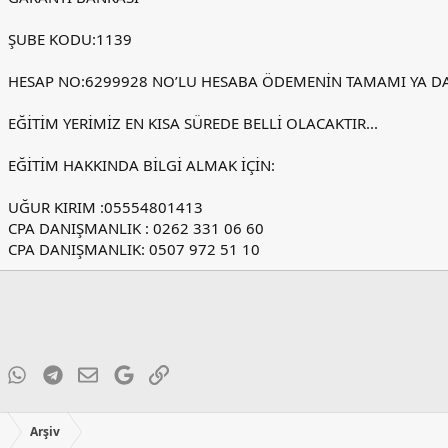
ŞUBE KODU:1139
HESAP NO:6299928 NO’LU HESABA ÖDEMENİN TAMAMI YA DA 
EĞİTİM YERİMİZ EN KISA SÜREDE BELLİ OLACAKTIR...
EĞİTİM HAKKINDA BİLGİ ALMAK İÇİN:
UĞUR KIRIM :05554801413
CPA DANIŞMANLIK : 0262 331 06 60
CPA DANIŞMANLIK: 0507 972 51 10
ky
inkedIn
WhatsApp
Telegram
E-posta
Google
Link
ı
Arşiv