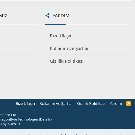
MIZ
YARDIM
Bize Ulaşın
Kullanım ve Şartlar
Gizlilik Politikası
Bize Ulaşın
Kullanım ve Şartlar
Gizlilik Politikası
Yardım
R
S
S
enForo Ltd.
ragonByte Technologies
(
Details
)
© by ©XenTR