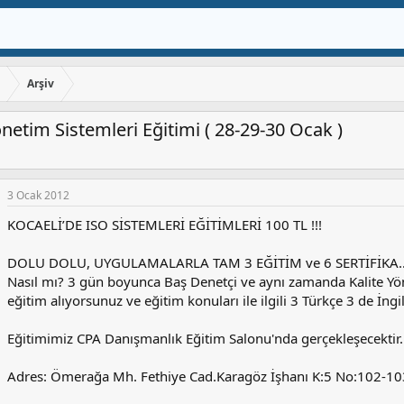
ı
Arşiv
önetim Sistemleri Eğitimi ( 28-29-30 Ocak )
3 Ocak 2012
KOCAELİ’DE ISO SİSTEMLERİ EĞİTİMLERİ 100 TL !!!
DOLU DOLU, UYGULAMALARLA TAM 3 EĞİTİM ve 6 SERTİFİKA...
Nasıl mı? 3 gün boyunca Baş Denetçi ve aynı zamanda Kalite Yö
eğitim alıyorsunuz ve eğitim konuları ile ilgili 3 Türkçe 3 de İn
Eğitimimiz CPA Danışmanlık Eğitim Salonu'nda gerçekleşecektir.
Adres: Ömerağa Mh. Fethiye Cad.Karagöz İşhanı K:5 No:102-1