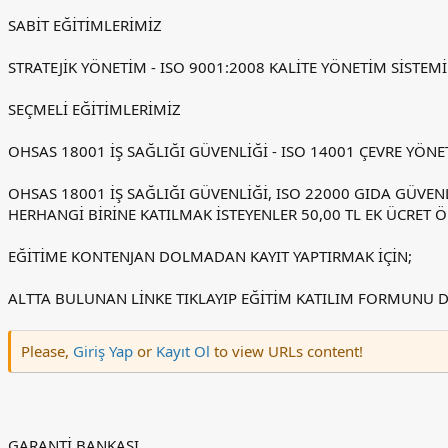
SABİT EĞİTİMLERİMİZ
STRATEJİK YÖNETİM - ISO 9001:2008 KALİTE YÖNETİM SİSTEMİ 
SEÇMELİ EĞİTİMLERİMİZ
OHSAS 18001 İŞ SAĞLIĞI GÜVENLİĞİ - ISO 14001 ÇEVRE YÖNE
OHSAS 18001 İŞ SAĞLIĞI GÜVENLİĞİ, ISO 22000 GIDA GÜVENL
HERHANGİ BİRİNE KATILMAK İSTEYENLER 50,00 TL EK ÜCRET 
EĞİTİME KONTENJAN DOLMADAN KAYIT YAPTIRMAK İÇİN;
ALTTA BULUNAN LİNKE TIKLAYIP EĞİTİM KATILIM FORMUNU
Please,
Giriş Yap
or
Kayıt Ol
to view URLs content!
GARANTİ BANKASI