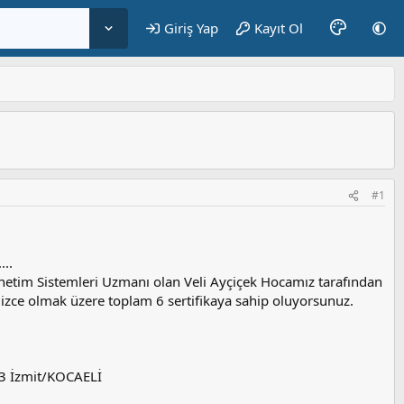
Giriş Yap
Kayıt Ol
#1
..
netim Sistemleri Uzmanı olan Veli Ayçiçek Hocamız tarafından
gilizce olmak üzere toplam 6 sertifikaya sahip oluyorsunuz.
03 İzmit/KOCAELİ