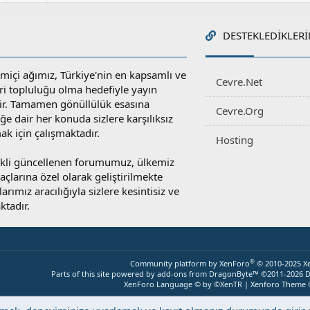
DESTEKLEDIKLERI
miçi ağımız, Türkiye'nin en kapsamlı ve
Cevre.Net
ri topluluğu olma hedefiyle yayın
r. Tamamen gönüllülük esasına
Cevre.Org
e dair her konuda sizlere karşılıksız
ak için çalışmaktadır.
Hosting
rekli güncellenen forumumuz, ülkemiz
yaçlarına özel olarak geliştirilmekte
rımız aracılığıyla sizlere kesintisiz ve
ktadır.
®
Community platform by XenForo
© 2010-2025 X
Parts of this site powered by
add-ons from DragonByte™
©2011-2026
D
XenForo Language © by ©XenTR
|
Xenforo Theme