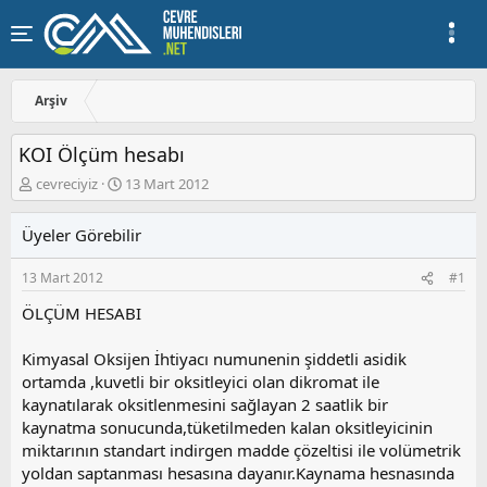
Arşiv
KOI Ölçüm hesabı
K
B
cevreciyiz
13 Mart 2012
o
a
n
ş
Üyeler Görebilir
u
l
y
a
13 Mart 2012
#1
u
n
b
g
ÖLÇÜM HESABI
a
ı
ş
ç
Kimyasal Oksijen İhtiyacı numunenin şiddetli asidik
l
t
a
a
ortamda ,kuvetli bir oksitleyici olan dikromat ile
t
r
kaynatılarak oksitlenmesini sağlayan 2 saatlik bir
a
i
kaynatma sonucunda,tüketilmeden kalan oksitleyicinin
n
h
miktarının standart indirgen madde çözeltisi ile volümetrik
i
yoldan saptanması hesasına dayanır.Kaynama hesnasında