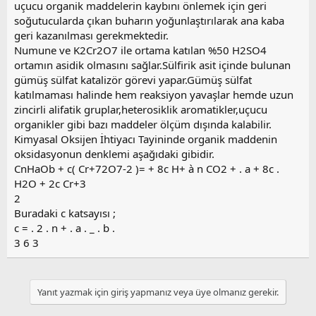
uçucu organik maddelerin kaybını önlemek için geri
soğutucularda çıkan buharın yoğunlaştırılarak ana kaba
geri kazanılması gerekmektedir.
Numune ve K2Cr2O7 ile ortama katılan %50 H2SO4
ortamın asidik olmasını sağlar.Sülfirik asit içinde bulunan
gümüş sülfat katalizör görevi yapar.Gümüş sülfat
katılmaması halinde hem reaksiyon yavaşlar hemde uzun
zincirli alifatik gruplar,heterosiklik aromatikler,uçucu
organikler gibi bazı maddeler ölçüm dışında kalabilir.
Kimyasal Oksijen İhtiyacı Tayininde organik maddenin
oksidasyonun denklemi aşağıdaki gibidir.
CnHaOb + c( Cr+72O7-2 )= + 8c H+ à n CO2 + . a + 8c .
H2O + 2c Cr+3
2
Buradaki c katsayısı ;
c = . 2 . n + . a . _ . b .
3 6 3
Yanıt yazmak için giriş yapmanız veya üye olmanız gerekir.