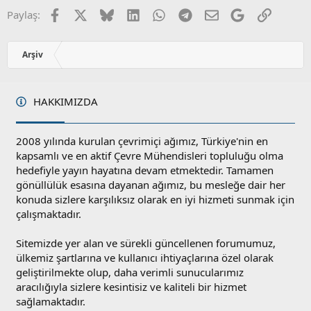
Facebook
X
Bluesky
LinkedIn
WhatsApp
Telegram
E-posta
Google
Link
Paylaş:
Arşiv
HAKKIMIZDA
2008 yılında kurulan çevrimiçi ağımız, Türkiye'nin en
kapsamlı ve en aktif Çevre Mühendisleri topluluğu olma
hedefiyle yayın hayatına devam etmektedir. Tamamen
gönüllülük esasına dayanan ağımız, bu mesleğe dair her
konuda sizlere karşılıksız olarak en iyi hizmeti sunmak için
çalışmaktadır.
Sitemizde yer alan ve sürekli güncellenen forumumuz,
ülkemiz şartlarına ve kullanıcı ihtiyaçlarına özel olarak
geliştirilmekte olup, daha verimli sunucularımız
aracılığıyla sizlere kesintisiz ve kaliteli bir hizmet
sağlamaktadır.