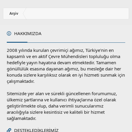
z
o
y
Arşiv
l
a
HAKKIMIZDA
2008 yılında kurulan çevrimiçi ağımız, Türkiye'nin en
kapsamlı ve en aktif Çevre Mühendisleri topluluğu olma
hedefiyle yayın hayatına devam etmektedir. Tamamen
gönüllülük esasına dayanan ağımız, bu mesleğe dair her
konuda sizlere karşılıksız olarak en iyi hizmeti sunmak için
çalışmaktadır.
Sitemizde yer alan ve sürekli güncellenen forumumuz,
ülkemiz şartlarına ve kullanıcı ihtiyaçlarına özel olarak
geliştirilmekte olup, daha verimli sunucularımız
aracılığıyla sizlere kesintisiz ve kaliteli bir hizmet
sağlamaktadır.
DESTEKLEDIKLERIMIZ