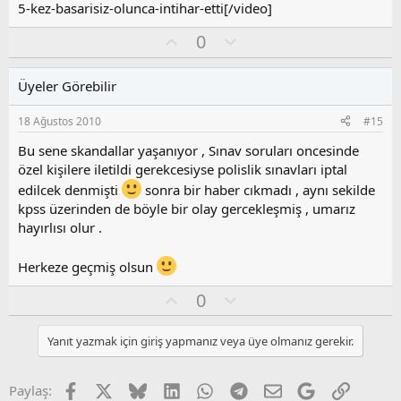
5-kez-basarisiz-olunca-intihar-etti[/video]
O
O
0
y
l
l
u
Üyeler Görebilir
a
m
s
18 Ağustos 2010
#15
u
z
Bu sene skandallar yaşanıyor , Sınav soruları oncesinde
o
özel kişilere iletildi gerekcesiyse polislik sınavları iptal
y
edilcek denmişti
sonra bir haber cıkmadı , aynı sekilde
l
kpss üzerinden de böyle bir olay gercekleşmiş , umarız
a
hayırlısı olur .
Herkeze geçmiş olsun
O
O
0
y
l
l
u
Yanıt yazmak için giriş yapmanız veya üye olmanız gerekir.
a
m
s
u
Facebook
X
Bluesky
LinkedIn
WhatsApp
Telegram
E-posta
Google
Link
Paylaş: