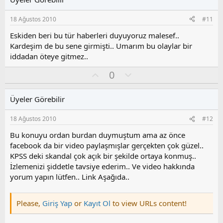
a
m
s
18 Ağustos 2010
#11
u
z
Eskiden beri bu tür haberleri duyuyoruz malesef..
o
Kardeşim de bu sene girmişti.. Umarım bu olaylar bir
y
iddadan öteye gitmez..
l
a
O
O
0
y
l
l
u
Üyeler Görebilir
a
m
s
18 Ağustos 2010
#12
u
z
Bu konuyu ordan burdan duymuştum ama az önce
o
facebook da bir video paylaşmışlar gerçekten çok güzel..
y
KPSS deki skandal çok açık bir şekilde ortaya konmuş..
l
İzlemenizi şiddetle tavsiye ederim.. Ve video hakkında
a
yorum yapın lütfen.. Link Aşağıda..
Please,
Giriş Yap
or
Kayıt Ol
to view URLs content!