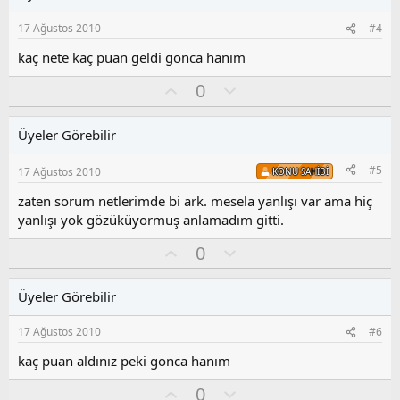
a
m
s
17 Ağustos 2010
#4
u
z
kaç nete kaç puan geldi gonca hanım
o
O
O
0
y
y
l
l
l
u
a
Üyeler Görebilir
a
m
s
#5
17 Ağustos 2010
KONU SAHIBI
u
z
zaten sorum netlerimde bi ark. mesela yanlışı var ama hiç
o
yanlışı yok gözüküyormuş anlamadım gitti.
y
l
O
O
0
a
y
l
l
u
Üyeler Görebilir
a
m
s
17 Ağustos 2010
#6
u
z
kaç puan aldınız peki gonca hanım
o
O
O
0
y