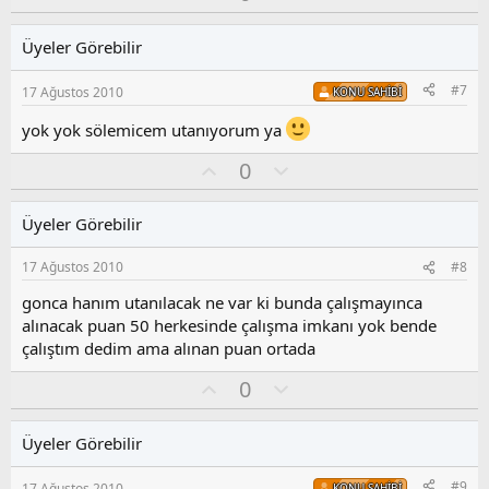
y
l
l
l
u
a
Üyeler Görebilir
a
m
s
#7
17 Ağustos 2010
KONU SAHIBI
u
z
yok yok sölemicem utanıyorum ya
o
y
O
O
0
l
y
l
a
l
u
Üyeler Görebilir
a
m
s
17 Ağustos 2010
#8
u
z
gonca hanım utanılacak ne var ki bunda çalışmayınca
o
alınacak puan 50 herkesinde çalışma imkanı yok bende
y
çalıştım dedim ama alınan puan ortada
l
a
O
O
0
y
l
l
u
Üyeler Görebilir
a
m
s
#9
17 Ağustos 2010
KONU SAHIBI