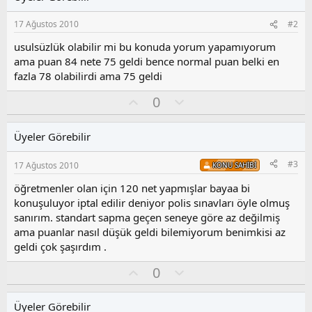
17 Ağustos 2010
#2
usulsüzlük olabilir mi bu konuda yorum yapamıyorum
ama puan 84 nete 75 geldi bence normal puan belki en
fazla 78 olabilirdi ama 75 geldi
O
O
0
y
l
l
u
Üyeler Görebilir
a
m
s
#3
17 Ağustos 2010
KONU SAHIBI
u
z
öğretmenler olan için 120 net yapmışlar bayaa bi
o
konuşuluyor iptal edilir deniyor polis sınavları öyle olmuş
y
sanırım. standart sapma geçen seneye göre az değilmiş
l
ama puanlar nasıl düşük geldi bilemiyorum benimkisi az
a
geldi çok şaşırdım .
O
O
0
y
l
l
u
Üyeler Görebilir