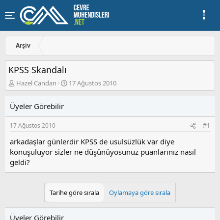
Arşiv
KPSS Skandalı
K
B
Hazel Candan
17 Ağustos 2010
o
a
n
ş
Üyeler Görebilir
u
l
y
a
17 Ağustos 2010
#1
u
n
b
g
arkadaşlar günlerdir KPSS de usulsüzlük var diye
a
ı
konuşuluyor sizler ne düşünüyosunuz puanlarınız nasıl
ş
ç
geldi?
l
t
a
a
t
r
a
i
Tarihe göre sırala
Oylamaya göre sırala
n
h
i
Üyeler Görebilir