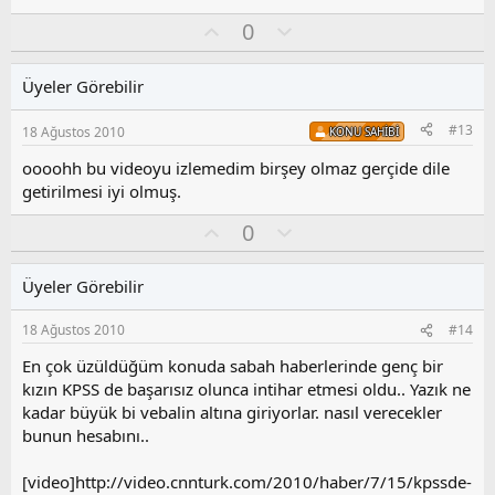
O
O
0
y
l
l
u
Üyeler Görebilir
a
m
s
#13
18 Ağustos 2010
KONU SAHIBI
u
z
oooohh bu videoyu izlemedim birşey olmaz gerçide dile
o
getirilmesi iyi olmuş.
y
l
O
O
0
a
y
l
l
u
Üyeler Görebilir
a
m
s
18 Ağustos 2010
#14
u
z
En çok üzüldüğüm konuda sabah haberlerinde genç bir
o
kızın KPSS de başarısız olunca intihar etmesi oldu.. Yazık ne
y
kadar büyük bi vebalin altına giriyorlar. nasıl verecekler
l
bunun hesabını..
a
[video]http://video.cnnturk.com/2010/haber/7/15/kpssde-