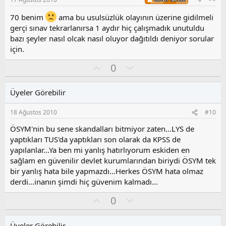
u
z
70 benim
ama bu usulsüzlük olayının üzerine gidilmeli
o
gerçi sınav tekrarlanırsa 1 aydır hiç çalışmadık unutuldu
y
bazı şeyler nasıl olcak nasıl oluyor dağıtıldı deniyor sorular
l
için.
a
O
O
0
y
l
l
u
Üyeler Görebilir
a
m
s
18 Ağustos 2010
#10
u
z
ÖSYM'nin bu sene skandalları bitmiyor zaten...LYS de
o
yaptıkları TUS'da yaptıkları son olarak da KPSS de
y
yapılanlar...Ya ben mi yanlış hatırlıyorum eskiden en
l
sağlam en güvenilir devlet kurumlarından biriydi ÖSYM tek
a
bir yanlış hata bile yapmazdı...Herkes ÖSYM hata olmaz
derdi...inanın şimdi hiç güvenim kalmadı...
O
O
0
y
l
l
u
Üyeler Görebilir