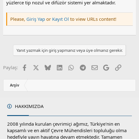
yüzlerce tip nozul ve difüzör sistemi yer almaktadır.
Please,
Giriş Yap
or
Kayıt Ol
to view URLs content!
Yanıt yazmak için giriş yapmanız veya üye olmanız gerekir.
Facebook
X
Bluesky
LinkedIn
WhatsApp
Telegram
E-posta
Google
Link
Paylaş:
Arşiv
HAKKIMIZDA
2008 yılında kurulan çevrimiçi ağımız, Türkiye'nin en
kapsamlı ve en aktif Çevre Mühendisleri topluluğu olma
hedefiyle yayın hayatına devam etmektedir. Tamamen