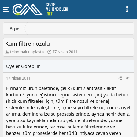
Arşiv
Kum filtre nozulu
K
B
tekinmakinaplastik
17 Nisan 2011
o
a
n
ş
Üyeler Görebilir
u
l
y
a
17 Nisan 2011
#1
u
n
b
g
Firmamız ürün paletinde, çelik (kum / antrasit / aktif
a
ı
karbon / iyon değiştirici reçine sistemleri için) ya da beton
ş
ç
(hızlı kum filtreleri için) tüm filtre nozul ve drenaj
l
t
a
a
sistemlerinde, iyileştirme, içme suyu filtreleme, endüstriyel
t
r
arıtma, demineralize su prosesislerinde, ayrıca nehir deniz,
a
i
yeraltı su kaynaklarından su çekme filtrelerinde, yüzme
n
h
havuzu filtrelerinde, tarımsal sulama filtrelerinde ve
i
benzeri tüm proseslerde her türlü ihtiyaca cevap veren