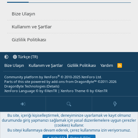
Bize Ulaşın
Kullanım ve Şartlar
Gizlilik Politikası
Türkçe (TR)
Bize Ulaşın
Kullanım ve Şartlar
Gizlilik Politikası
Yardım
R
S
S
®
Community platform by XenForo
© 2010-2025 XenForo Ltd.
Parts of this site powered by
add-ons from DragonByte™
©2011-2026
DragonByte Technologies
(
Details
)
XenForo Language © by ©XenTR
|
Xenforo Theme
© by ©XenTR
Bu site, içeriği kişiselleştirmek, deneyiminize uyarlamak ve kayıt olmanız
durumunda giriş yapmanızı sağlamak için yasal düzenlemelere uygun çerezler
(cookies) kullanır.
Bu siteyi kullanmaya devam ederek, çerez kullanımına izin veriyorsunuz.