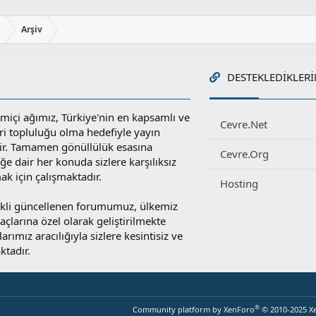
ı
Arşiv
DESTEKLEDIKLERI
miçi ağımız, Türkiye'nin en kapsamlı ve
Cevre.Net
ri topluluğu olma hedefiyle yayın
r. Tamamen gönüllülük esasına
Cevre.Org
e dair her konuda sizlere karşılıksız
ak için çalışmaktadır.
Hosting
rekli güncellenen forumumuz, ülkemiz
yaçlarına özel olarak geliştirilmekte
rımız aracılığıyla sizlere kesintisiz ve
ktadır.
®
Community platform by XenForo
© 2010-2025 X