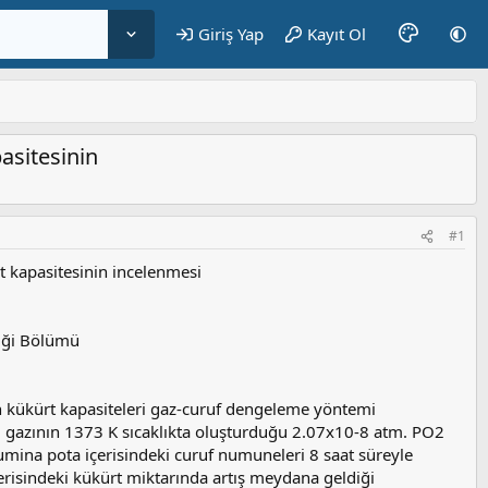
Giriş Yap
Kayıt Ol
pasitesinin
#1
rt kapasitesinin incelenmesi
liği Bölümü
 kükürt kapasiteleri gaz-curuf dengeleme yöntemi
SO2 gazının 1373 K sıcaklıkta oluşturduğu 2.07x10-8 atm. PO2
lumina pota içerisindeki curuf numuneleri 8 saat süreyle
içerisindeki kükürt miktarında artış meydana geldiği