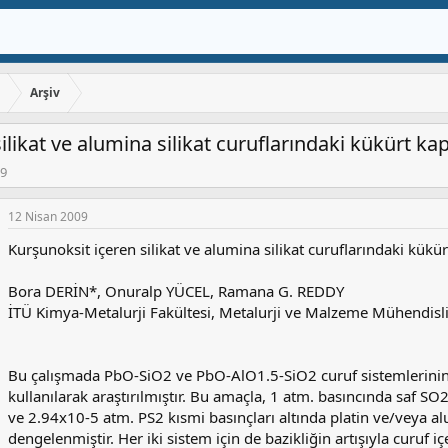
ı
Arşiv
ilikat ve alumina silikat curuflarındaki kükürt ka
09
12 Nisan 2009
Kurşunoksit içeren silikat ve alumina silikat curuflarındaki kükü
Bora DERİN*, Onuralp YÜCEL, Ramana G. REDDY
İTÜ Kimya-Metalurji Fakültesi, Metalurji ve Malzeme Mühendis
Bu çalışmada PbO-SiO2 ve PbO-AlO1.5-SiO2 curuf sistemlerinin
kullanılarak araştırılmıştır. Bu amaçla, 1 atm. basıncında saf 
ve 2.94x10-5 atm. PS2 kısmi basınçları altında platin ve/veya a
dengelenmiştir. Her iki sistem için de bazikliğin artışıyla curuf 