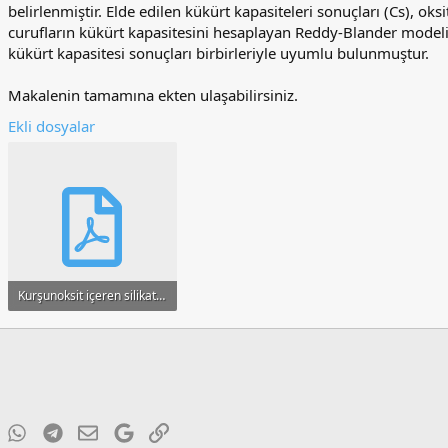
belirlenmiştir. Elde edilen kükürt kapasiteleri sonuçları (Cs), oksi
curufların kükürt kapasitesini hesaplayan Reddy-Blander modeli
kükürt kapasitesi sonuçları birbirleriyle uyumlu bulunmuştur.
Makalenin tamamına ekten ulaşabilirsiniz.
Ekli dosyalar
Kurşunoksit içeren silikat ve alumina silikat curuflarındaki kükürt kapasitesinin incelenmesi.pdf
381.5 KB · Görüntüleme: 41
ky
inkedIn
WhatsApp
Telegram
E-posta
Google
Link