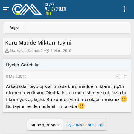
Arşiv
Kuru Madde Miktarı Tayini
K
B
Nurhayat Karadağ
8 Mart 2010
o
a
n
ş
Üyeler Görebilir
u
l
y
a
8 Mart 2010
#1
u
n
b
g
Arkadaşlar biyolojik arıtmada kuru madde miktarını (g/L)
a
ı
ölçmem gerekiyor. Okulda hiç ölçmemiştim ve çok fazla bi
ş
ç
l
t
fikrim yok açıkçası. Bu konuda yardımcı olabilir misiniz
a
a
Bu tayini nerden bulabilirim acaba
t
r
a
i
n
h
Tarihe göre sırala
Oylamaya göre sırala
i