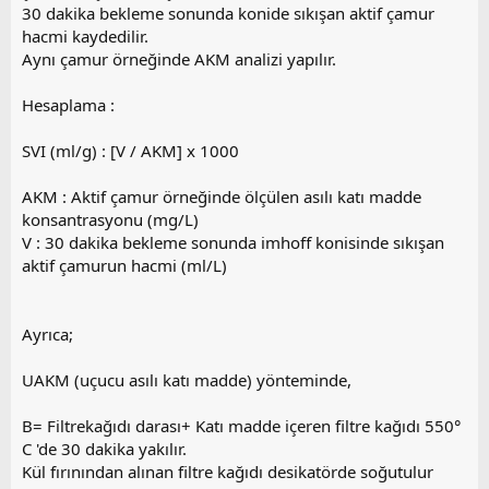
l
30 dakika bekleme sonunda konide sıkışan aktif çamur
a
hacmi kaydedilir.
Aynı çamur örneğinde AKM analizi yapılır.
Hesaplama :
SVI (ml/g) : [V / AKM] x 1000
AKM : Aktif çamur örneğinde ölçülen asılı katı madde
konsantrasyonu (mg/L)
V : 30 dakika bekleme sonunda imhoff konisinde sıkışan
aktif çamurun hacmi (ml/L)
Ayrıca;
UAKM (uçucu asılı katı madde) yönteminde,
B= Filtrekağıdı darası+ Katı madde içeren filtre kağıdı 550°
C 'de 30 dakika yakılır.
Kül fırınından alınan filtre kağıdı desikatörde soğutulur