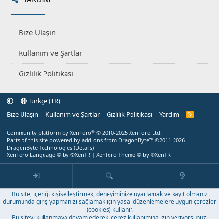
Bize Ulaşın
Kullanım ve Şartlar
Gizlilik Politikası
Türkçe (TR)
Bize Ulaşın
Kullanım ve Şartlar
Gizlilik Politikası
Yardım
R
S
S
®
Community platform by XenForo
© 2010-2025 XenForo Ltd.
Parts of this site powered by
add-ons from DragonByte™
©2011-2026
DragonByte Technologies
(
Details
)
XenForo Language © by ©XenTR
|
Xenforo Theme
© by ©XenTR
Bu site, içeriği kişiselleştirmek, deneyiminize uyarlamak ve kayıt olmanız
durumunda giriş yapmanızı sağlamak için yasal düzenlemelere uygun çerezler
(cookies) kullanır.
Bu siteyi kullanmaya devam ederek, çerez kullanımına izin veriyorsunuz.