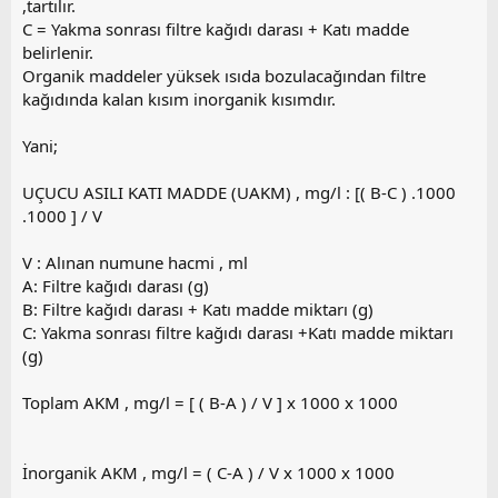
,tartılır.
C = Yakma sonrası filtre kağıdı darası + Katı madde
belirlenir.
Organik maddeler yüksek ısıda bozulacağından filtre
kağıdında kalan kısım inorganik kısımdır.
Yani;
UÇUCU ASILI KATI MADDE (UAKM) , mg/l : [( B-C ) .1000
.1000 ] / V
V : Alınan numune hacmi , ml
A: Filtre kağıdı darası (g)
B: Filtre kağıdı darası + Katı madde miktarı (g)
C: Yakma sonrası filtre kağıdı darası +Katı madde miktarı
(g)
Toplam AKM , mg/l = [ ( B-A ) / V ] x 1000 x 1000
İnorganik AKM , mg/l = ( C-A ) / V x 1000 x 1000