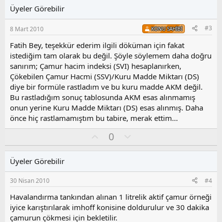
l
u
Üyeler Görebilir
a
m
s
#3
8 Mart 2010
KONU SAHIBI
u
z
Fatih Bey, teşekkür ederim ilgili döküman için fakat
o
istediğim tam olarak bu değil. Şöyle söylemem daha doğru
y
sanırım; Çamur hacim indeksi (SVI) hesaplanırken,
l
Çökebilen Çamur Hacmi (SSV)/Kuru Madde Miktarı (DS)
a
diye bir formüle rastladım ve bu kuru madde AKM değil.
Bu rastladığım sonuç tablosunda AKM esas alınmamış
onun yerine Kuru Madde Miktarı (DS) esas alınmış. Daha
önce hiç rastlamamıştım bu tabire, merak ettim...
O
O
0
y
l
l
u
Üyeler Görebilir
a
m
s
30 Nisan 2010
#4
u
z
Havalandırma tankından alınan 1 litrelik aktif çamur örneği
o
iyice karıştırılarak imhoff konisine doldurulur ve 30 dakika
y
çamurun çökmesi için bekletilir.