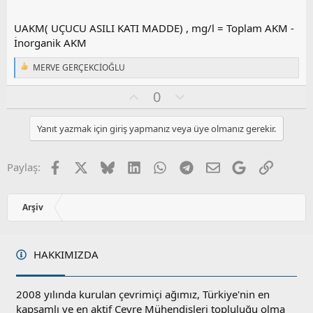
UAKM( UÇUCU ASILI KATI MADDE) , mg/l = Toplam AKM -
İnorganik AKM
MERVE GERÇEKCİOĞLU
T
e
O
O
0
p
k
y
l
i
l
u
l
Yanıt yazmak için giriş yapmanız veya üye olmanız gerekir.
a
m
e
s
r
:
u
Facebook
X
Bluesky
LinkedIn
WhatsApp
Telegram
E-posta
Google
Link
Paylaş:
z
o
y
Arşiv
l
a
HAKKIMIZDA
2008 yılında kurulan çevrimiçi ağımız, Türkiye'nin en
kapsamlı ve en aktif Çevre Mühendisleri topluluğu olma