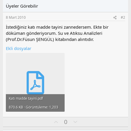
Üyeler Görebilir
8 Mart 2010
#2
İstediğiniz katı madde tayini zannedersem. Ekte bir
döküman gönderiyorum. Su ve Atıksu Analizleri
(Prof.Dr.Füsun ŞENGÜL) kitabından alıntıdır.
Ekli dosyalar
Katı madde tayini.pdf
870.6 KB · Görüntüleme: 1,203
O
O
0
y
l