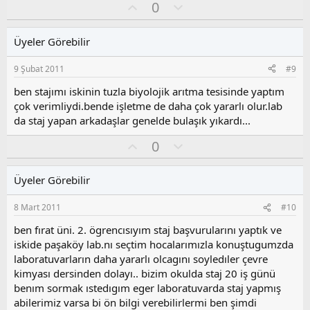
O
O
0
y
l
l
u
Üyeler Görebilir
a
m
s
9 Şubat 2011
#9
u
z
ben stajımı iskinin tuzla biyolojik arıtma tesisinde yaptım
o
çok verimliydi.bende işletme de daha çok yararlı olur.lab
y
da staj yapan arkadaşlar genelde bulaşık yıkardı...
l
a
O
O
0
y
l
l
u
Üyeler Görebilir
a
m
s
8 Mart 2011
#10
u
z
ben fırat üni. 2. ögrencısıyım staj başvurularını yaptık ve
o
iskide paşaköy lab.nı seçtim hocalarımızla konuştugumzda
y
laboratuvarların daha yararlı olcagını soyledıler çevre
l
kimyası dersinden dolayı.. bizim okulda staj 20 iş günü
a
benım sormak ıstedıgım eger laboratuvarda staj yapmış
abilerimiz varsa bi ön bilgi verebilirlermi ben şimdi