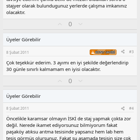
stajyer olarak bulundugunuz yerlerde çalışma imkanınız
olacaktır.
O
O
0
y
l
l
u
Üyeler Görebilir
a
m
s
#3
8 Şubat 2011
KONU SAHIBI
u
z
Çok teşekkür ederim. 3 ayımı en iyi şekilde değerlendirip
o
30 günle sınırlı kalmamam en iyisi olacaktır.
y
l
O
O
0
a
y
l
l
u
Üyeler Görebilir
a
m
s
8 Şubat 2011
#4
u
z
Öncelikle karamsar olmayın İSKİ de staj yapmak çokta zor
o
değil. Nerede ikamet ediyorsunuz bilmiyorum fakat
y
paşaköy atıksu arıtma tesisinde yapsanız hem lab hem
l
tesis görmüş olursunuz. Fakat şu aşamada tesisin size çok