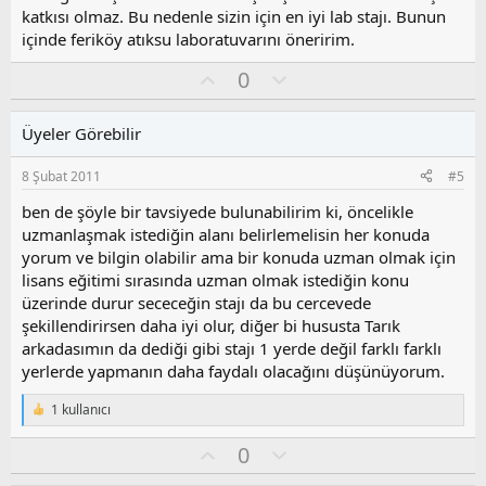
a
katkısı olmaz. Bu nedenle sizin için en iyi lab stajı. Bunun
içinde feriköy atıksu laboratuvarını öneririm.
O
O
0
y
l
l
u
Üyeler Görebilir
a
m
s
8 Şubat 2011
#5
u
z
ben de şöyle bir tavsiyede bulunabilirim ki, öncelikle
o
uzmanlaşmak istediğin alanı belirlemelisin her konuda
y
yorum ve bilgin olabilir ama bir konuda uzman olmak için
l
lisans eğitimi sırasında uzman olmak istediğin konu
a
üzerinde durur sececeğin stajı da bu cercevede
şekillendirirsen daha iyi olur, diğer bi hususta Tarık
arkadasımın da dediği gibi stajı 1 yerde değil farklı farklı
yerlerde yapmanın daha faydalı olacağını düşünüyorum.
1 kullanıcı
T
e
O
O
0
p
k
y
l
i