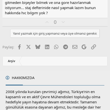
gitmeden bişeyler bılmek ve ona gore hazırlanmak
istiyorum... staj defterinide nasıl yapmak lazım bunun
hakkında hıc bılgım yok ?
O
O
0
y
l
l
u
Yanıt yazmak için giriş yapmanız veya üye olmanız gerekir.
a
m
s
u
Facebook
X
Bluesky
LinkedIn
WhatsApp
Telegram
E-posta
Google
Link
Paylaş:
z
o
y
Arşiv
l
a
HAKKIMIZDA
2008 yılında kurulan çevrimiçi ağımız, Türkiye'nin en
kapsamlı ve en aktif Çevre Mühendisleri topluluğu olma
hedefiyle yayın hayatına devam etmektedir. Tamamen
gönüllülük esasına dayanan ağımız, bu mesleğe dair her