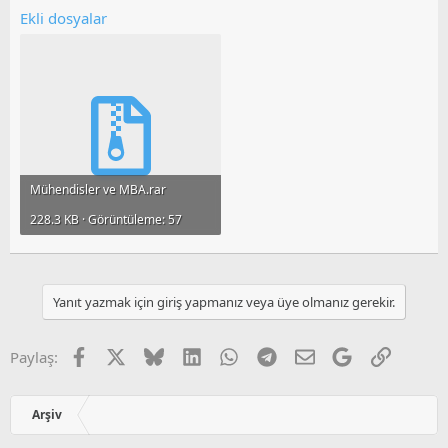
Ekli dosyalar
Mühendisler ve MBA.rar
228.3 KB · Görüntüleme: 57
Yanıt yazmak için giriş yapmanız veya üye olmanız gerekir.
Facebook
X
Bluesky
LinkedIn
WhatsApp
Telegram
E-posta
Google
Link
Paylaş:
Arşiv