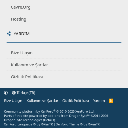
Cevre.Org
Hosting
YARDIM
Bize Ulaşın
Kullanım ve Şartlar
Gizlilik Politikası
Türkçe (TR)
Bize Ulaşın
Kullanım ve Şartlar
Gizlilik Politikası
Yardım
R
S
S
®
Community platform by XenForo
© 2010-2025 XenForo Ltd.
Parts of this site powered by
add-ons from DragonByte™
©2011-2026
DragonByte Technologies
(
Details
)
XenForo Language © by ©XenTR
|
Xenforo Theme
© by ©XenTR