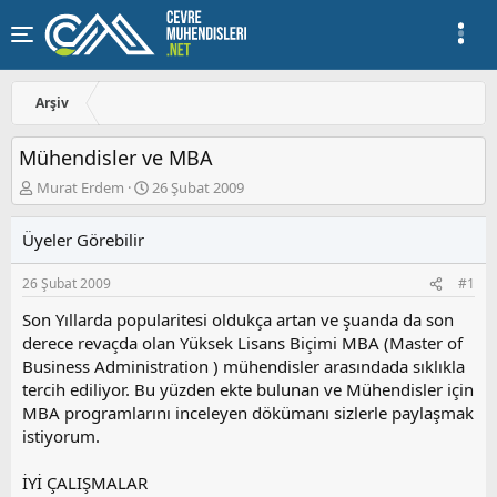
Arşiv
Mühendisler ve MBA
K
B
Murat Erdem
26 Şubat 2009
o
a
n
ş
Üyeler Görebilir
u
l
y
a
26 Şubat 2009
#1
u
n
b
g
Son Yıllarda popularitesi oldukça artan ve şuanda da son
a
ı
derece revaçda olan Yüksek Lisans Biçimi MBA (Master of
ş
ç
Business Administration ) mühendisler arasındada sıklıkla
l
t
a
a
tercih ediliyor. Bu yüzden ekte bulunan ve Mühendisler için
t
r
MBA programlarını inceleyen dökümanı sizlerle paylaşmak
a
i
istiyorum.
n
h
i
İYİ ÇALIŞMALAR