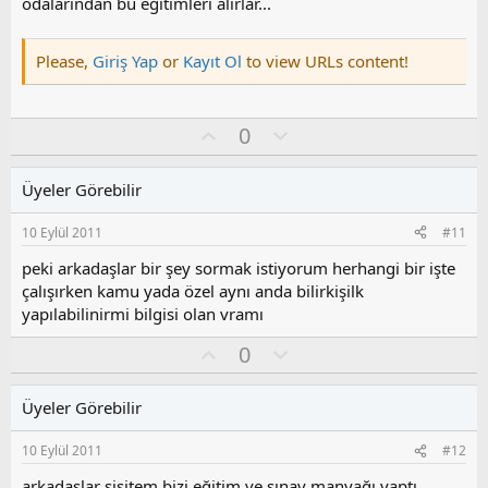
odalarından bu eğitimleri alırlar...
Please,
Giriş Yap
or
Kayıt Ol
to view URLs content!
O
O
0
y
l
l
u
Üyeler Görebilir
a
m
s
10 Eylül 2011
#11
u
z
peki arkadaşlar bir şey sormak istiyorum herhangi bir işte
o
çalışırken kamu yada özel aynı anda bilirkişilk
y
yapılabilinirmi bilgisi olan vramı
l
a
O
O
0
y
l
l
u
Üyeler Görebilir
a
m
s
10 Eylül 2011
#12
u
z
arkadaşlar sisitem bizi eğitim ve sınav manyağı yaptı,