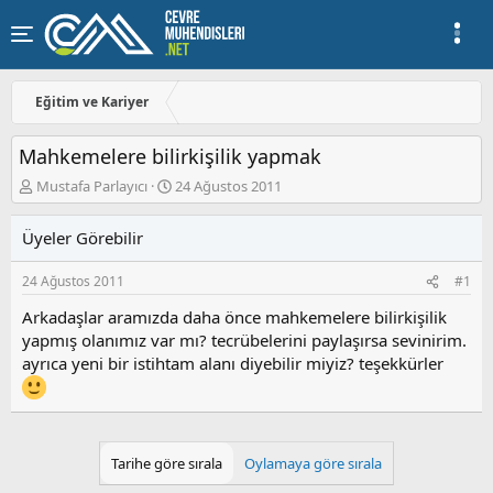
Eğitim ve Kariyer
Mahkemelere bilirkişilik yapmak
K
B
Mustafa Parlayıcı
24 Ağustos 2011
o
a
n
ş
Üyeler Görebilir
u
l
y
a
24 Ağustos 2011
#1
u
n
b
g
Arkadaşlar aramızda daha önce mahkemelere bilirkişilik
a
ı
yapmış olanımız var mı? tecrübelerini paylaşırsa sevinirim.
ş
ç
ayrıca yeni bir istihtam alanı diyebilir miyiz? teşekkürler
l
t
a
a
t
r
a
i
n
h
i
Tarihe göre sırala
Oylamaya göre sırala