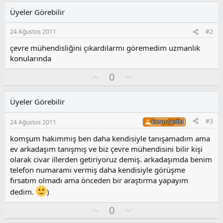
Üyeler Görebilir
24 Ağustos 2011
#2
çevre mühendisliğini çıkardılarmı göremedim uzmanlık
konularında
O
O
0
y
l
l
u
Üyeler Görebilir
a
m
s
#3
24 Ağustos 2011
KONU SAHIBI
u
z
komşum hakimmiş ben daha kendisiyle tanışamadım ama
o
ev arkadaşım tanışmış ve biz çevre mühendisini bilir kişi
y
olarak civar illerden getiriyoruz demiş. arkadaşımda benim
l
telefon numaramı vermiş daha kendisiyle görüşme
a
fırsatım olmadı ama önceden bir araştırma yapayım
dedim.
)
O
O
0
y
l