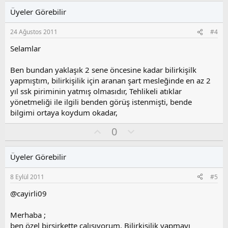
l
u
Üyeler Görebilir
a
m
s
24 Ağustos 2011
#4
u
z
Selamlar
o
y
Ben bundan yaklaşık 2 sene öncesine kadar bilirkişilk
l
yapmıştım, bilirkişilik için aranan şart mesleğinde en az 2
a
yıl ssk piriminin yatmış olmasıdır, Tehlikeli atıklar
yönetmeliği ile ilgili benden görüş istenmişti, bende
bilgimi ortaya koydum okadar,
O
O
0
y
l
l
u
Üyeler Görebilir
a
m
s
8 Eylül 2011
#5
u
z
@cayirli09
o
y
Merhaba ;
l
ben özel birşirkette çalışıyorum. Bilirkişilik yapmayı