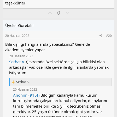
teşekkürler
O
O
0
y
l
l
u
Üyeler Görebilir
a
m
s
20 Haziran 2022
#20
u
z
Bilirkişiliği hangi alanda yapacaksınız? Genelde
o
akademisyenler yapar.
y
20 Haziran 2022
l
Serhat A.
Çevremde özel sektörde çalışıp bilirkişi olan
a
arkadaşlar var, özellikle çevre ile ilgili alanlarda yapmak
istiyorum
Serhat A.
T
e
20 Haziran 2022
p
Anonim (915f)
Bildiğim kadarıyla kamu kurum
k
kuruluşlarında çalışanları kabul ediyorlar, detaylarını
i
l
tam bilmemekle birlikte 5 yıllık tecrübeniz olması
e
gerekiyor. 25 yaşın üstünde olmak gibi şartlar var.
r