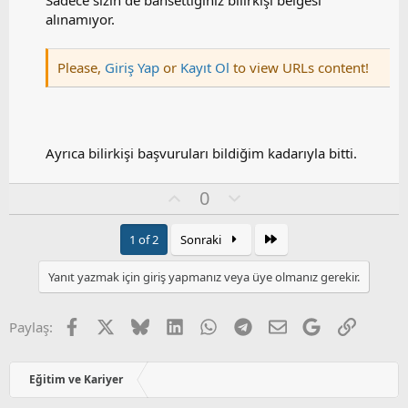
Sadece sizin de bahsettiğiniz bilirkişi belgesi
:
alınamıyor.
Please,
Giriş Yap
or
Kayıt Ol
to view URLs content!
Ayrıca bilirkişi başvuruları bildiğim kadarıyla bitti.
O
O
0
y
l
l
u
Son
1 of 2
Sonraki
a
m
s
Yanıt yazmak için giriş yapmanız veya üye olmanız gerekir.
u
z
o
Facebook
X
Bluesky
LinkedIn
WhatsApp
Telegram
E-posta
Google
Link
Paylaş:
y
l
a
Eğitim ve Kariyer