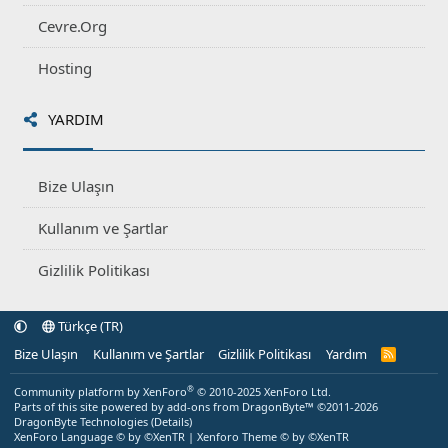
Cevre.Org
Hosting
YARDIM
Bize Ulaşın
Kullanım ve Şartlar
Gizlilik Politikası
Türkçe (TR)
Bize Ulaşın
Kullanım ve Şartlar
Gizlilik Politikası
Yardım
R
S
S
®
Community platform by XenForo
© 2010-2025 XenForo Ltd.
Parts of this site powered by
add-ons from DragonByte™
©2011-2026
DragonByte Technologies
(
Details
)
XenForo Language © by ©XenTR
|
Xenforo Theme
© by ©XenTR