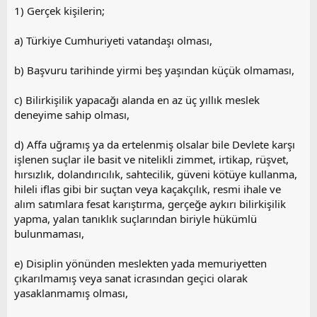
y
1) Gerçek kişilerin;
l
a
a) Türkiye Cumhuriyeti vatandaşı olması,
b) Başvuru tarihinde yirmi beş yaşından küçük olmaması,
c) Bilirkişilik yapacağı alanda en az üç yıllık meslek
deneyime sahip olması,
d) Affa uğramış ya da ertelenmiş olsalar bile Devlete karşı
işlenen suçlar ile basit ve nitelikli zimmet, irtikap, rüşvet,
hırsızlık, dolandırıcılık, sahtecilik, güveni kötüye kullanma,
hileli iflas gibi bir suçtan veya kaçakçılık, resmi ihale ve
alım satımlara fesat karıştırma, gerçeğe aykırı bilirkişilik
yapma, yalan tanıklık suçlarından biriyle hükümlü
bulunmaması,
e) Disiplin yönünden meslekten yada memuriyetten
çıkarılmamış veya sanat icrasından geçici olarak
yasaklanmamış olması,