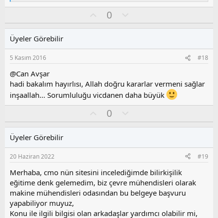
e
O
O
0
p
k
y
l
i
l
u
l
Üyeler Görebilir
a
m
e
s
r
5 Kasım 2016
#18
:
u
z
@Can Avşar
o
hadi bakalım hayırlısı, Allah doğru kararlar vermeni sağlar
y
inşaallah... Sorumluluğu vicdanen daha büyük
l
a
O
O
0
y
l
l
u
Üyeler Görebilir
a
m
s
20 Haziran 2022
#19
u
z
Merhaba, cmo nün sitesini incelediğimde bilirkişilik
o
eğitime denk gelemedim, biz çevre mühendisleri olarak
y
makine mühendisleri odasından bu belgeye başvuru
l
yapabiliyor muyuz,
a
Konu ile ilgili bilgisi olan arkadaşlar yardımcı olabilir mi,