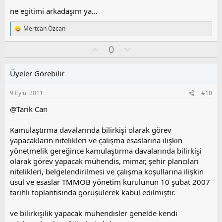
y
ne egitimi arkadaşım ya...
l
a
Mertcan Özcan
T
e
O
O
0
p
k
y
l
i
l
u
l
Üyeler Görebilir
a
m
e
s
r
9 Eylül 2011
#10
:
u
z
@Tarik Can
o
y
Kamulaştırma davalarında bilirkişi olarak görev
l
yapacakların nitelikleri ve çalışma esaslarına ilişkin
a
yönetmelik gereğince kamulaştırma davalarında bilirkişi
olarak görev yapacak mühendis, mimar, şehir plancıları
nitelikleri, belgelendirilmesi ve çalışma koşullarına ilişkin
usul ve esaslar TMMOB yönetim kurulunun 10 şubat 2007
tarihli toplantısında görüşülerek kabul edilmiştir.
ve bilirkişilik yapacak mühendisler genelde kendi