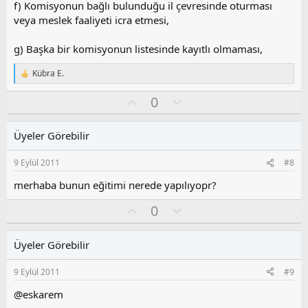
f) Komisyonun bağlı bulunduğu il çevresinde oturması
veya meslek faaliyeti icra etmesi,
g) Başka bir komisyonun listesinde kayıtlı olmaması,
Kübra E.
T
e
O
O
0
p
k
y
l
i
l
u
l
Üyeler Görebilir
a
m
e
s
r
9 Eylül 2011
#8
:
u
z
merhaba bunun eğitimi nerede yapılıyopr?
o
O
O
0
y
y
l
l
l
u
a
Üyeler Görebilir
a
m
s
9 Eylül 2011
#9
u
z
@eskarem
o