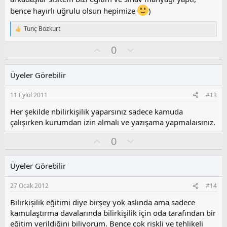
o
bence hayırlı uğrulu olsun hepimize
)
y
l
Tunç Bozkurt
T
a
e
O
O
0
p
k
y
l
i
l
u
l
Üyeler Görebilir
a
m
e
s
r
11 Eylül 2011
#13
:
u
z
Her şekilde nbilirkişilik yaparsınız sadece kamuda
o
çalışırken kurumdan izin almalı ve yazışama yapmalaısınız.
y
O
O
l
0
y
l
a
l
u
Üyeler Görebilir
a
m
s
27 Ocak 2012
#14
u
z
Bilirkişilik eğitimi diye birşey yok aslında ama sadece
o
kamulaştırma davalarında bilirkişilik için oda tarafından bir
y
eğitim verildiğini biliyorum. Bence çok riskli ve tehlikeli