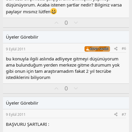
a
düşünüyorum. Acaba istenen şartlar nedir? Bilginiz varsa
paylaşır mısınız lütfen
O
O
0
y
l
l
u
Üyeler Görebilir
a
m
s
#6
9 Eylül 2011
KONU SAHIBI
u
z
bu konuyla ilgili aslında adliyeye gitmeyi düşünüyorum
o
ama bulunduğum yerden merkeze gitme durumum yok
y
gibi onun için tam araştıramadım fakat 2 yıl tecrübe
l
istediklerini biliyorum
a
O
O
0
y
l
l
u
Üyeler Görebilir
a
m
s
9 Eylül 2011
#7
u
z
BAŞVURU ŞARTLARI :
o