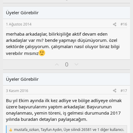
y
l
l
u
Üyeler Görebilir
a
m
s
1 Ağustos 2014
#16
u
z
merhaba arkadaşlar, bilirkişiliğe aktif devam eden
o
arkadaşlar var mı? bende yapmayı düşünüyorum. özel
y
sektörde çalışıyorum. çalışmaları nasıl oluyor biraz bilgi
l
verebılır mısınız
a
O
O
0
y
l
l
u
Üyeler Görebilir
a
m
s
3 Kasım 2016
#17
u
z
Bu yıl Ekim ayında ilk kez adliye ve bölge adliyeye olmak
o
üzere başvurularımı yaptım arkadaşlar. Başvurunun
y
onaylanması, yemin töreni, iş gelmesi durumunda 2017
l
yılında buradan detayları paylaşacağım.
a
mustafa_ozkan
,
Tayfun Aydın
,
Üye silindi 26581
ve 1 diğer kullanıcı.
T