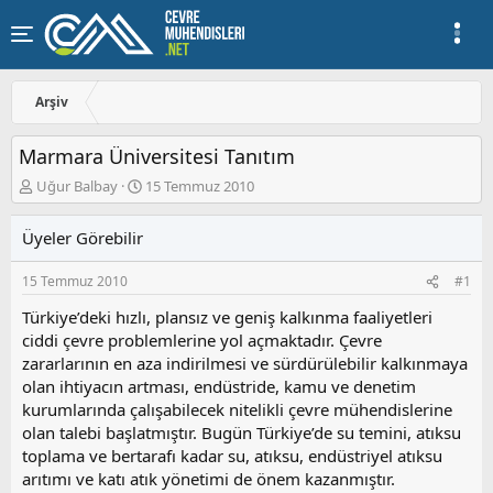
Arşiv
Marmara Üniversitesi Tanıtım
K
B
Uğur Balbay
15 Temmuz 2010
o
a
n
ş
Üyeler Görebilir
u
l
y
a
15 Temmuz 2010
#1
u
n
b
g
Türkiye’deki hızlı, plansız ve geniş kalkınma faaliyetleri
a
ı
ciddi çevre problemlerine yol açmaktadır. Çevre
ş
ç
zararlarının en aza indirilmesi ve sürdürülebilir kalkınmaya
l
t
a
a
olan ihtiyacın artması, endüstride, kamu ve denetim
t
r
kurumlarında çalışabilecek nitelikli çevre mühendislerine
a
i
olan talebi başlatmıştır. Bugün Türkiye’de su temini, atıksu
n
h
toplama ve bertarafı kadar su, atıksu, endüstriyel atıksu
i
arıtımı ve katı atık yönetimi de önem kazanmıştır.