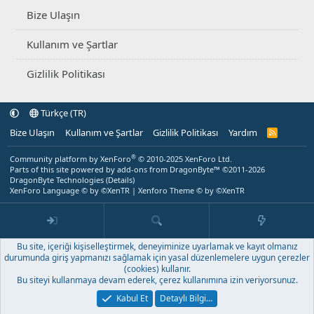
Bize Ulaşın
Kullanım ve Şartlar
Gizlilik Politikası
Türkçe (TR)
Bize Ulaşın
Kullanım ve Şartlar
Gizlilik Politikası
Yardım
R
S
S
®
Community platform by XenForo
© 2010-2025 XenForo Ltd.
Parts of this site powered by
add-ons from DragonByte™
©2011-2026
DragonByte Technologies
(
Details
)
XenForo Language © by ©XenTR
|
Xenforo Theme
© by ©XenTR
Bu site, içeriği kişiselleştirmek, deneyiminize uyarlamak ve kayıt olmanız
durumunda giriş yapmanızı sağlamak için yasal düzenlemelere uygun çerezler
(cookies) kullanır.
Bu siteyi kullanmaya devam ederek, çerez kullanımına izin veriyorsunuz.
Kabul Et
Detaylı Bilgi…