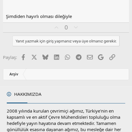
Şimdiden hayırlı olması dileğiyle
O
O
0
y
l
l
u
Yanıt yazmak için giriş yapmanız veya üye olmanız gerekir.
a
m
s
u
Facebook
X
Bluesky
LinkedIn
WhatsApp
Telegram
E-posta
Google
Link
Paylaş:
z
o
y
Arşiv
l
a
HAKKIMIZDA
2008 yılında kurulan çevrimiçi ağımız, Türkiye'nin en
kapsamlı ve en aktif Çevre Mühendisleri topluluğu olma
hedefiyle yayın hayatına devam etmektedir. Tamamen
gönüllülük esasına dayanan ağımız, bu mesleğe dair her