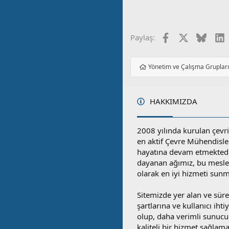
Facebook
X
Blues
L
Paylaş:
Yönetim ve Çalışma Gruplar
HAKKIMIZDA
2008 yılında kurulan çevri
en aktif Çevre Mühendisle
hayatına devam etmektedi
dayanan ağımız, bu mesleğ
olarak en iyi hizmeti sunm
Sitemizde yer alan ve sü
şartlarına ve kullanıcı ihti
olup, daha verimli sunucula
kaliteli bir hizmet sağlama