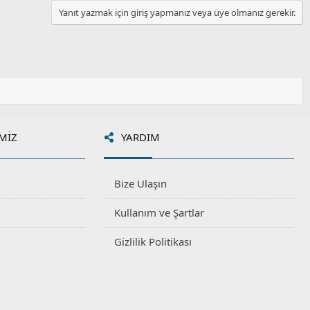
u
Yanıt yazmak için giriş yapmanız veya üye olmanız gerekir.
m
s
u
z
o
y
l
a
MIZ
YARDIM
Bize Ulaşın
Kullanım ve Şartlar
Gizlilik Politikası