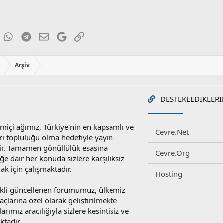
ky
inkedIn
WhatsApp
Telegram
E-posta
Google
Link
ı
Arşiv
DESTEKLEDIKLERI
miçi ağımız, Türkiye'nin en kapsamlı ve
Cevre.Net
ri topluluğu olma hedefiyle yayın
r. Tamamen gönüllülük esasına
Cevre.Org
e dair her konuda sizlere karşılıksız
ak için çalışmaktadır.
Hosting
rekli güncellenen forumumuz, ülkemiz
yaçlarına özel olarak geliştirilmekte
rımız aracılığıyla sizlere kesintisiz ve
ktadır.