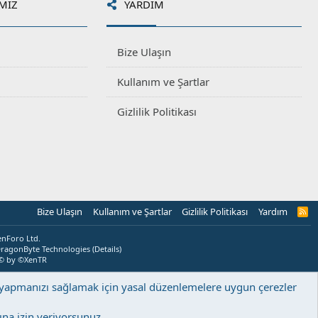
MIZ
YARDIM
Bize Ulaşın
Kullanım ve Şartlar
Gizlilik Politikası
Bize Ulaşın
Kullanım ve Şartlar
Gizlilik Politikası
Yardım
R
S
S
enForo Ltd.
ragonByte Technologies
(
Details
)
© by ©XenTR
ş yapmanızı sağlamak için yasal düzenlemelere uygun çerezler
na izin veriyorsunuz.