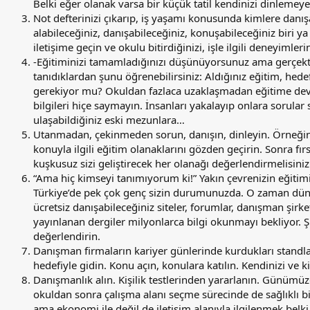
Belki eğer olanak varsa bir küçük tatil kendinizi dinlemeye i
Not defterinizi çıkarıp, iş yaşamı konusunda kimlere danışa
alabileceğiniz, danışabileceğiniz, konuşabileceğiniz biri ya
iletişime geçin ve okulu bitirdiğinizi, işle ilgili deneyimle
-Eğitiminizi tamamladığınızı düşünüyorsunuz ama gerçekte
tanıdıklardan şunu öğrenebilirsiniz: Aldığınız eğitim, hed
gerekiyor mu? Okuldan fazlaca uzaklaşmadan eğitime dev
bilgileri hiçe saymayın. İnsanları yakalayıp onlara sorular
ulaşabildiğiniz eski mezunlara…
Utanmadan, çekinmeden sorun, danışın, dinleyin. Örneğin
konuyla ilgili eğitim olanaklarını gözden geçirin. Sonra fır
kuşkusuz sizi geliştirecek her olanağı değerlendirmelisiniz
“Ama hiç kimseyi tanımıyorum ki!” Yakın çevrenizin eğitimi
Türkiye’de pek çok genç sizin durumunuzda. O zaman dünya
ücretsiz danışabileceğiniz siteler, forumlar, danışman şirketl
yayınlanan dergiler milyonlarca bilgi okunmayı bekliyor. Ş
değerlendirin.
Danışman firmaların kariyer günlerinde kurdukları standlar
hedefiyle gidin. Konu açın, konulara katılın. Kendinizi ve kiş
Danışmanlık alın. Kişilik testlerinden yararlanın. Günümüzd
okuldan sonra çalışma alanı seçme sürecinde de sağlıklı bir 
ama ekonomi ile değil de iletişim alanıyla ilgilenmek bel