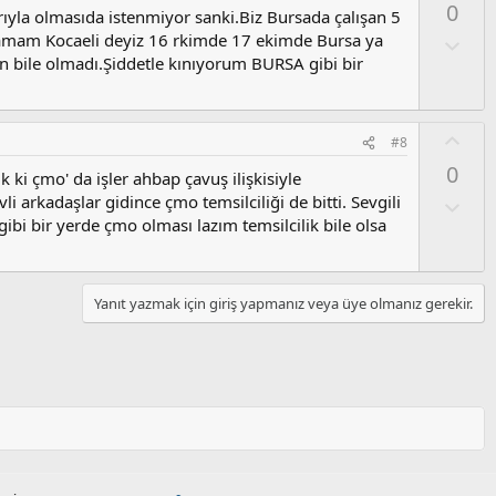
0
u
yla olmasıda istenmiyor sanki.Biz Bursada çalışan 5
l
z
tamam Kocaeli deyiz 16 rkimde 17 ekimde Bursa ya
a
O
o
l
n bile olmadı.Şiddetle kınıyorum BURSA gibi bir
y
u
l
m
a
s
O
#8
u
y
0
z
 ki çmo' da işler ahbap çavuş ilişkisiyle
l
o
 arkadaşlar gidince çmo temsilciliği de bitti. Sevgili
a
O
y
l
bi bir yerde çmo olması lazım temsilcilik bile olsa
l
u
a
m
s
Yanıt yazmak için giriş yapmanız veya üye olmanız gerekir.
u
z
o
y
l
a