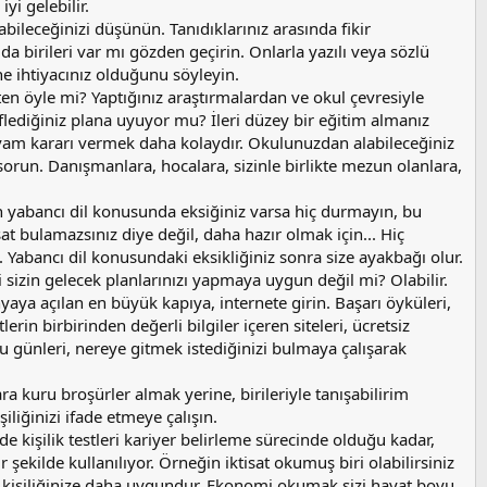
yi gelebilir.
bileceğinizi düşünün. Tanıdıklarınız arasında fikir
 da birileri var mı gözden geçirin. Onlarla yazılı veya sözlü
rine ihtiyacınız olduğunu söyleyin.
n öyle mi? Yaptığınız araştırmalardan ve okul çevresiyle
eflediğiniz plana uyuyor mu? İleri düzey bir eğitim almanız
am kararı vermek daha kolaydır. Okulunuzdan alabileceğiniz
 sorun. Danışmanlara, hocalara, sizinle birlikte mezun olanlara,
 yabancı dil konusunda eksiğiniz varsa hiç durmayın, bu
sat bulamazsınız diye değil, daha hazır olmak için... Hiç
. Yabancı dil konusundaki eksikliğiniz sonra size ayakbağı olur.
 sizin gelecek planlarınızı yapmaya uygun değil mi? Olabilir.
ya açılan en büyük kapıya, internete girin. Başarı öyküleri,
erin birbirinden değerli bilgiler içeren siteleri, ücretsiz
u günleri, nereye gitmek istediğinizi bulmaya çalışarak
a kuru broşürler almak yerine, birileriyle tanışabilirim
iliğinizi ifade etmeye çalışın.
e kişilik testleri kariyer belirleme sürecinde olduğu kadar,
şekilde kullanılıyor. Örneğin iktisat okumuş biri olabilirsiniz
ki kişiliğinize daha uygundur. Ekonomi okumak sizi hayat boyu