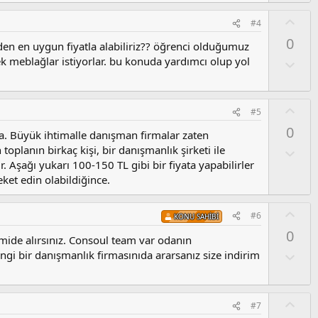
z
l
o
u
O
#4
y
m
y
l
0
s
den en uygun fiyatla alabiliriz?? öğrenci olduğumuz
l
a
u
ek meblağlar istiyorlar. bu konuda yardımcı olup yol
a
O
z
l
o
u
y
m
O
#5
l
s
y
a
0
u
ta. Büyük ihtimalle danışman firmalar zaten
l
z
toplanın birkaç kişi, bir danışmanlık şirketi ile
a
O
o
l
r. Aşağı yukarı 100-150 TL gibi bir fiyata yapabilirler
y
u
eket edin olabildiğince.
l
m
a
s
O
#6
KONU SAHIBI
u
y
0
z
l
mide alırsınız. Consoul team var odanın
o
a
O
angi bir danışmanlık firmasınıda ararsanız size indirim
y
l
l
u
a
m
O
#7
s
y