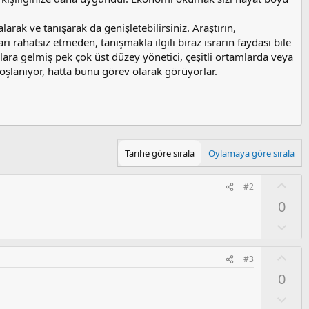
arak ve tanışarak da genişletebilirsiniz. Araştırın,
rı rahatsız etmeden, tanışmakla ilgili biraz ısrarın faydası bile
lara gelmiş pek çok üst düzey yönetici, çeşitli ortamlarda veya
şlanıyor, hatta bunu görev olarak görüyorlar.
Tarihe göre sırala
Oylamaya göre sırala
O
#2
y
0
l
a
O
l
u
O
#3
m
y
0
s
l
u
a
O