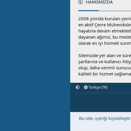
HAKKIMIZDA
2008 yılında kurulan çevri
en aktif Çevre Mühendisle
hayatına devam etmektedi
dayanan ağımız, bu mesleğ
olarak en iyi hizmeti sunm
Sitemizde yer alan ve sü
şartlarına ve kullanıcı ihti
olup, daha verimli sunucula
kaliteli bir hizmet sağlama
Türkçe (TR)
Bu site, içeriği kişisell