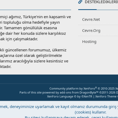
DESTEKLEDIKLERI
miçi ağımız, Türkiye'nin en kapsamlı ve
Cevre.Net
ri topluluğu olma hedefiyle yayın
r. Tamamen gönüllülük esasına
Cevre.Org
e dair her konuda sizlere karşılıksız
ak için çalışmaktadır.
Hosting
rekli güncellenen forumumuz, ülkemiz
yaçlarına özel olarak geliştirilmekte
rımız aracılığıyla sizlere kesintisiz ve
ktadır.
®
Community platform by XenForo
© 2010-2025 X
Parts of this site powered by
add-ons from DragonByte™
©2011-2026
D
XenForo Language © by ©XenTR
|
Xenforo Theme
eştirmek, deneyiminize uyarlamak ve kayıt olmanız durumunda giri
(cookies) kullanır.
Bu siteyi kullanmaya devam ederek, çerez kullanımı