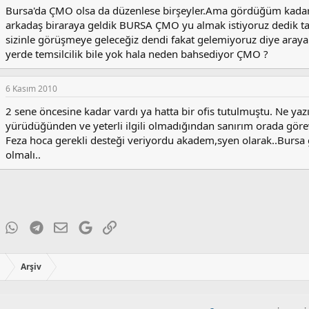
Bursa'da ÇMO olsa da düzenlese birşeyler.Ama gördüğüm kadarı
arkadaş biraraya geldik BURSA ÇMO yu almak istiyoruz dedik 
sizinle görüşmeye geleceğiz dendi fakat gelemiyoruz diye araya
yerde temsilcilik bile yok hala neden bahsediyor ÇMO ?
6 Kasım 2010
2 sene öncesine kadar vardı ya hatta bir ofis tutulmuştu. Ne yazık
yürüdüğünden ve yeterli ilgili olmadığından sanırım orada görevli
Feza hoca gerekli desteği veriyordu akadem,syen olarak..Bursa gi
olmalı..
ky
inkedIn
WhatsApp
Telegram
E-posta
Google
Link
ı
Arşiv