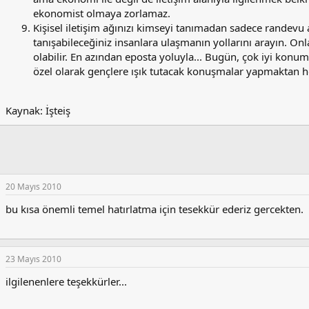
ekonomist olmaya zorlamaz.
Kişisel iletişim ağınızı kimseyi tanımadan sadece randevu al
tanışabileceğiniz insanlara ulaşmanın yollarını arayın. Onla
olabilir. En azından eposta yoluyla... Bugün, çok iyi konum
özel olarak gençlere ışık tutacak konuşmalar yapmaktan ho
Kaynak: İşteiş
20 Mayıs 2010
bu kısa önemli temel hatırlatma için tesekkür ederiz gercekten.
23 Mayıs 2010
ilgilenenlere teşekkürler...