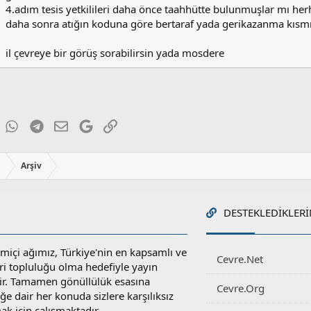
4.adım tesis yetkilileri daha önce taahhütte bulunmuşlar mı her
daha sonra atığın koduna göre bertaraf yada gerikazanma kısm
il çevreye bir görüş sorabilirsin yada mosdere
ky
inkedIn
WhatsApp
Telegram
E-posta
Google
Link
ı
Arşiv
DESTEKLEDIKLERI
miçi ağımız, Türkiye'nin en kapsamlı ve
Cevre.Net
ri topluluğu olma hedefiyle yayın
r. Tamamen gönüllülük esasına
Cevre.Org
e dair her konuda sizlere karşılıksız
ak için çalışmaktadır.