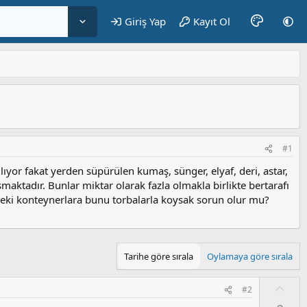
Giriş Yap
Kayıt Ol
#1
ıyor fakat yerden süpürülen kumaş, sünger, elyaf, deri, astar,
maktadır. Bunlar miktar olarak fazla olmakla birlikte bertarafı
ki konteynerlara bunu torbalarla koysak sorun olur mu?
Tarihe göre sırala
Oylamaya göre sırala
O
#2
y