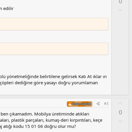
0
l
 edilir
a
O
l
u
m
s
u
z
o
y
l
a
lü yönetmeliğinde belirtilene gelirsek Katı At ıklar ın
yel çöpleri dediğine göre yasayı doğru yorumlaman
O
#3
KONU SAHIBI
y
0
l
n ben çıkamadım. Mobilya üretiminde atıkları
a
O
arı, plastik parçaları, kumaş-deri kırpıntıları, keçe
l
alaj atığı kodu 15 01 06 doğru olur mu?