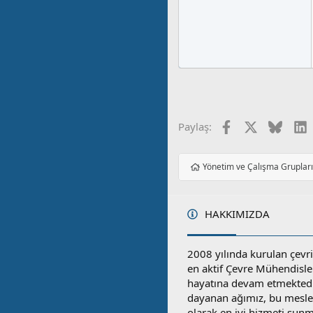
Facebook
X
Blues
L
Paylaş:
Yönetim ve Çalışma Gruplar
HAKKIMIZDA
2008 yılında kurulan çevri
en aktif Çevre Mühendisle
hayatına devam etmektedi
dayanan ağımız, bu mesleğ
olarak en iyi hizmeti sunm