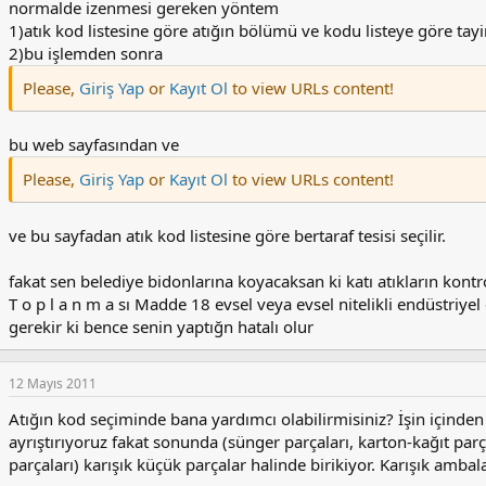
normalde izenmesi gereken yöntem
1)atık kod listesine göre atığın bölümü ve kodu listeye göre tayin
2)bu işlemden sonra
Please,
Giriş Yap
or
Kayıt Ol
to view URLs content!
bu web sayfasından ve
Please,
Giriş Yap
or
Kayıt Ol
to view URLs content!
ve bu sayfadan atık kod listesine göre bertaraf tesisi seçilir.
fakat sen belediye bidonlarına koyacaksan ki katı atıkların kontro
T o p l a n m a sı Madde 18 evsel veya evsel nitelikli endüstri
gerekir ki bence senin yaptığn hatalı olur
12 Mayıs 2011
Atığın kod seçiminde bana yardımcı olabilirmisiniz? İşin içinde
ayrıştırıyoruz fakat sonunda (sünger parçaları, karton-kağıt parçal
parçaları) karışık küçük parçalar halinde birikiyor. Karışık amb