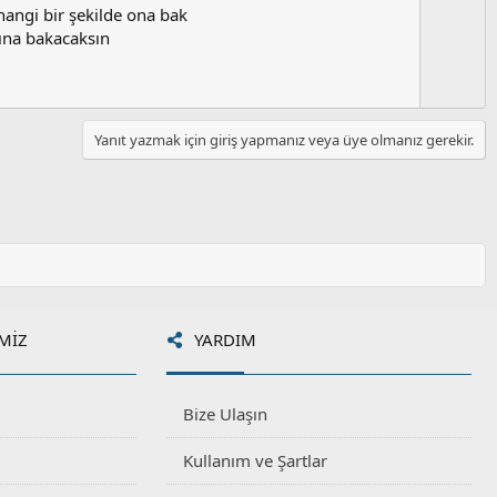
s
hangi bir şekilde ona bak
u
ına bakacaksın
z
o
y
l
Yanıt yazmak için giriş yapmanız veya üye olmanız gerekir.
a
MIZ
YARDIM
Bize Ulaşın
Kullanım ve Şartlar