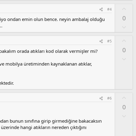
u
m
O
#4
s
y
0
u
eçiyo ondan emin olun bence. neyin ambalaj olduğu
l
z
..
a
O
o
l
y
u
O
#5
l
m
y
a
0
s
bakalım orada atıkları kod olarak vermişler mi?
l
u
a
O
z
l
 ve mobilya üretiminden kaynaklanan atıklar,
o
u
y
m
l
s
ktedir.
a
u
z
O
#6
o
y
0
y
l
l
a
O
a
l
radan bunun sınıfına girip girmediğine bakacaksın
u
üzerinde hangi atıkların nereden çıktığını
m