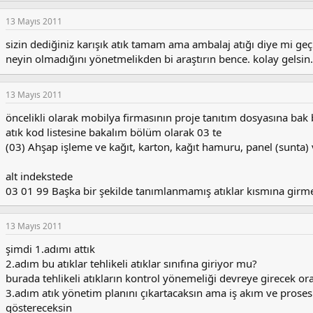
13 Mayıs 2011
sizin dediğiniz karışık atık tamam ama ambalaj atığı diye mi g
neyin olmadığını yönetmelikden bi araştırın bence. kolay gelsin.
13 Mayıs 2011
öncelikli olarak mobilya firmasının proje tanıtım dosyasına bak 
atık kod listesine bakalım bölüm olarak 03 te
(03) Ahşap işleme ve kağıt, karton, kağıt hamuru, panel (sunta)
alt indekstede
03 01 99 Başka bir şekilde tanımlanmamış atıklar kısmına girme
13 Mayıs 2011
şimdi 1.adımı attık
2.adım bu atıklar tehlikeli atıklar sınıfına giriyor mu?
burada tehlikeli atıkların kontrol yönemeliği devreye girecek o
3.adım atık yönetim planını çıkartacaksın ama iş akım ve proses 
göstereceksin