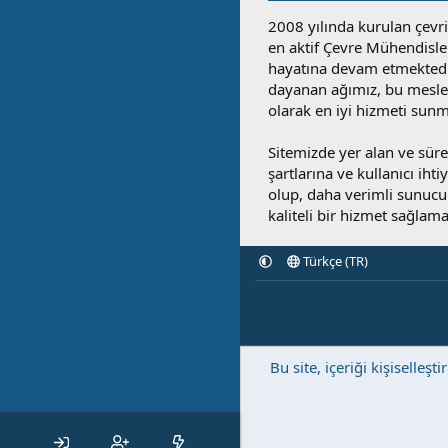
2008 yılında kurulan çevri
en aktif Çevre Mühendisle
hayatına devam etmektedi
dayanan ağımız, bu mesleğ
olarak en iyi hizmeti sunm
Sitemizde yer alan ve sü
şartlarına ve kullanıcı ihti
olup, daha verimli sunucula
kaliteli bir hizmet sağlama
Türkçe (TR)
Bu site, içeriği kişisell