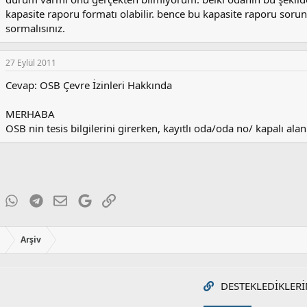
kapasite raporu formatı olabilir. bence bu kapasite raporu soru
sormalısınız.
27 Eylül 2011
Cevap: OSB Çevre İzinleri Hakkında
MERHABA
OSB nin tesis bilgilerini girerken, kayıtlı oda/oda no/ kapalı al
ky
inkedIn
WhatsApp
Telegram
E-posta
Google
Link
ı
Arşiv
DESTEKLEDIKLERI