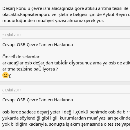
Deşarj konulu çevre izni alacağınıza göre atıksu arıtma tesisi ile 
olacaktır.Kapasiteraporu ve işletme belgesi için de Aykut Beyin d
müdürlüğünden muafiyet yazısı almanız gerekiyor.
5 Eylül 2011
Cevap: OSB Çevre İzinleri Hakkında
Öncelİkle selamlar
arkadaŞlar osb deŞarjdan tabİdİr dİyorsunuz ama ya osb de atik
aritma tesİsİne baĞliyorsa ?
))
6 Eylül 2011
Cevap: OSB Çevre İzinleri Hakkında
osb lerde sadece deşarj yeterli değil .çünkü benimde osb de bir
yukarda söylendiği gibi ilgili kurumlardan muaf yazıları şeklind
yok bildiğim kadarıyla. sonuçta iş akım şemasında o tesiste yapıla