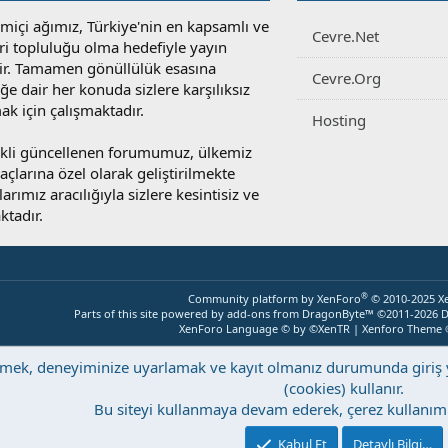
miçi ağımız, Türkiye'nin en kapsamlı ve
Cevre.Net
ri topluluğu olma hedefiyle yayın
r. Tamamen gönüllülük esasına
Cevre.Org
e dair her konuda sizlere karşılıksız
ak için çalışmaktadır.
Hosting
rekli güncellenen forumumuz, ülkemiz
yaçlarına özel olarak geliştirilmekte
rımız aracılığıyla sizlere kesintisiz ve
ktadır.
®
Community platform by XenForo
© 2010-2025 X
Parts of this site powered by
add-ons from DragonByte™
©2011-2026
D
XenForo Language © by ©XenTR
|
Xenforo Theme
eştirmek, deneyiminize uyarlamak ve kayıt olmanız durumunda giri
(cookies) kullanır.
Bu siteyi kullanmaya devam ederek, çerez kullanımı
Kabul Et
Detaylı Bilgi…