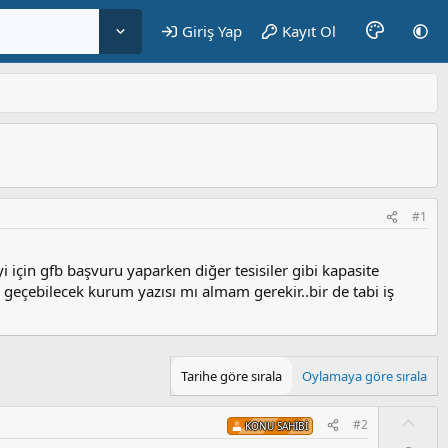
Giriş Yap
Kayıt Ol
#1
i için gfb başvuru yaparken diğer tesisiler gibi kapasite
geçebilecek kurum yazısı mı almam gerekir..bir de tabi iş
Tarihe göre sırala
Oylamaya göre sırala
O
#2
KONU SAHIBI
y