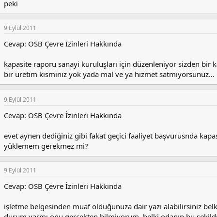
peki
9 Eylül 2011
Cevap: OSB Çevre İzinleri Hakkında
kapasite raporu sanayi kuruluşları için düzenleniyor sizden bi
bir üretim kısmınız yok yada mal ve ya hizmet satmıyorsunuz...
9 Eylül 2011
Cevap: OSB Çevre İzinleri Hakkında
evet aynen dediğiniz gibi fakat geçici faaliyet başvurusnda kapa
yüklemem gerekmez mi?
9 Eylül 2011
Cevap: OSB Çevre İzinleri Hakkında
işletme belgesinden muaf olduğunuza dair yazı alabilirsiniz be
durum varmı onu gerçekten bilmiyorum. belki odanın bu şekilde 