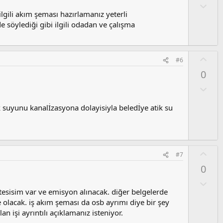
z
a
O
o
l
ilgili akım şeması hazırlamanız yeterli
y
u
e söylediği gibi ilgili odadan ve çalışma
l
m
a
s
u
O
#6
z
y
0
o
l
y
a
O
l
l
a
u
 suyunu kanalİzasyona dolayisiyla beledİye atik su
m
s
u
z
O
#7
o
y
y
0
l
l
a
O
a
l
 tesisim var ve emisyon alınacak. diğer belgelerde
u
e olacak. iş akım şeması da osb ayrımı diye bir şey
m
n işi ayrıntılı açıklamanız isteniyor.