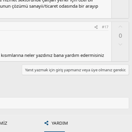
u
a
m
nunun çözümü sanayii/ticaret odasında bir arayıp
s
u
z
O
#17
o
y
0
y
l
l
a
O
a
l
u
an kısımlarına neler yazdınız bana yardım edermisiniz
m
s
Yanıt yazmak için giriş yapmanız veya üye olmanız gerekir.
u
z
o
y
l
a
MIZ
YARDIM