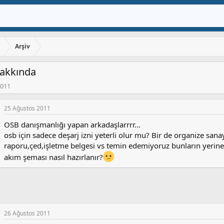
ı
Arşiv
Hakkında
2011
25 Ağustos 2011
OSB danışmanlığı yapan arkadaşlarrrr...
osb için sadece deşarj izni yeterli olur mu? Bir de organize sanay
raporu,çed,işletme belgesi vs temin edemiyoruz bunların yerine 
akım şeması nasıl hazırlanır?
26 Ağustos 2011