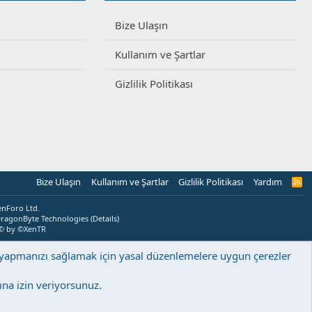
Bize Ulaşın
Kullanım ve Şartlar
Gizlilik Politikası
Bize Ulaşın
Kullanım ve Şartlar
Gizlilik Politikası
Yardım
R
S
S
enForo Ltd.
ragonByte Technologies
(
Details
)
© by ©XenTR
ş yapmanızı sağlamak için yasal düzenlemelere uygun çerezler
na izin veriyorsunuz.