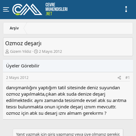
Arşiv
Ozmoz deşarjı
K
B
Gizem Yıldız
2 Mayıs 2012
o
a
n
ş
Üyeler Görebilir
u
l
y
a
2 Mayıs 2012
#1
u
n
b
g
danışmanlığını yaptığım tatil sitesinde deniz suyundan
a
ı
ozmoz yapılmakta,çıkan atık suda denize deşarj
ş
ç
edilmektedir. aynı zamanda tesisimde evsel atık su arıtma
l
t
a
a
tesısı bulunmakta onun içinde deşarj ıznım mevcuttr.
t
r
ozmoz için atık su desarj ıznı almam gerekırmı ?
a
i
n
h
i
Yanıt yazmak için giriş yapmanız veya üye olmanız gerekir.