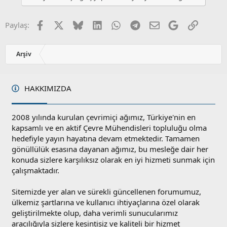
Facebook
X
Bluesky
LinkedIn
WhatsApp
Telegram
E-posta
Google
Link
Paylaş:
Arşiv
HAKKIMIZDA
2008 yılında kurulan çevrimiçi ağımız, Türkiye'nin en
kapsamlı ve en aktif Çevre Mühendisleri topluluğu olma
hedefiyle yayın hayatına devam etmektedir. Tamamen
gönüllülük esasına dayanan ağımız, bu mesleğe dair her
konuda sizlere karşılıksız olarak en iyi hizmeti sunmak için
çalışmaktadır.
Sitemizde yer alan ve sürekli güncellenen forumumuz,
ülkemiz şartlarına ve kullanıcı ihtiyaçlarına özel olarak
geliştirilmekte olup, daha verimli sunucularımız
aracılığıyla sizlere kesintisiz ve kaliteli bir hizmet