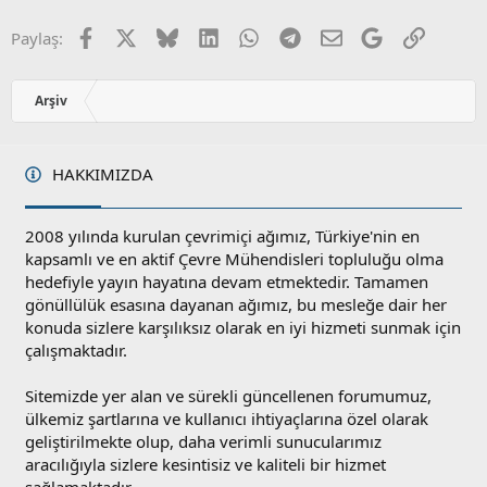
Facebook
X
Bluesky
LinkedIn
WhatsApp
Telegram
E-posta
Google
Link
Paylaş:
Arşiv
HAKKIMIZDA
2008 yılında kurulan çevrimiçi ağımız, Türkiye'nin en
kapsamlı ve en aktif Çevre Mühendisleri topluluğu olma
hedefiyle yayın hayatına devam etmektedir. Tamamen
gönüllülük esasına dayanan ağımız, bu mesleğe dair her
konuda sizlere karşılıksız olarak en iyi hizmeti sunmak için
çalışmaktadır.
Sitemizde yer alan ve sürekli güncellenen forumumuz,
ülkemiz şartlarına ve kullanıcı ihtiyaçlarına özel olarak
geliştirilmekte olup, daha verimli sunucularımız
aracılığıyla sizlere kesintisiz ve kaliteli bir hizmet