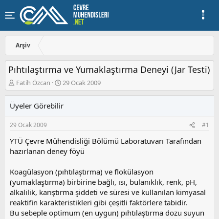
Arşiv
Pıhtılaştırma ve Yumaklaştırma Deneyi (Jar Testi)
K
B
Fatih Özcan
29 Ocak 2009
o
a
n
ş
Üyeler Görebilir
u
l
y
a
29 Ocak 2009
#1
u
n
b
g
YTÜ Çevre Mühendisliği Bölümü Laboratuvarı Tarafından
a
ı
hazırlanan deney föyü
ş
ç
l
t
a
a
Koagülasyon (pıhtılaştırma) ve flokülasyon
t
r
(yumaklaştırma) birbirine bağlı, ısı, bulanıklık, renk, pH,
a
i
alkalilik, karıştırma şiddeti ve süresi ve kullanılan kimyasal
n
h
reaktifin karakteristikleri gibi çeşitli faktörlere tabidir.
i
Bu sebeple optimum (en uygun) pıhtılaştırma dozu suyun