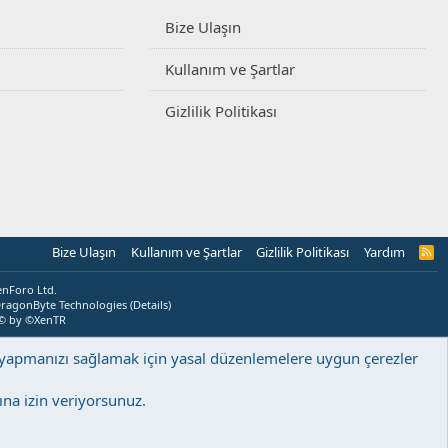
Bize Ulaşın
Kullanım ve Şartlar
Gizlilik Politikası
Bize Ulaşın
Kullanım ve Şartlar
Gizlilik Politikası
Yardım
R
S
S
enForo Ltd.
ragonByte Technologies
(
Details
)
© by ©XenTR
ş yapmanızı sağlamak için yasal düzenlemelere uygun çerezler
na izin veriyorsunuz.