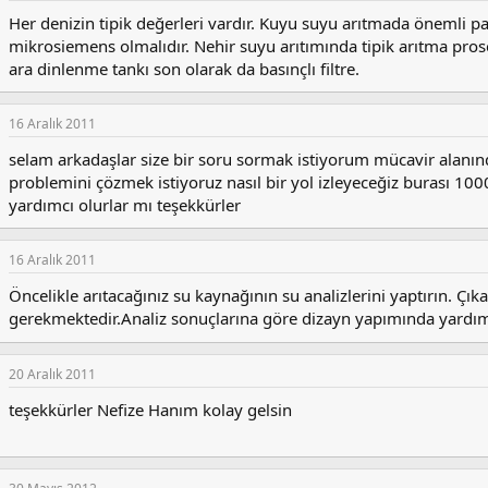
Her denizin tipik değerleri vardır. Kuyu suyu arıtmada önemli pa
mikrosiemens olmalıdır. Nehir suyu arıtımında tipik arıtma pr
ara dinlenme tankı son olarak da basınçlı filtre.
16 Aralık 2011
selam arkadaşlar size bir soru sormak istiyorum mücavir alanın
problemini çözmek istiyoruz nasıl bir yol izleyeceğiz burası 1000
yardımcı olurlar mı teşekkürler
16 Aralık 2011
Öncelikle arıtacağınız su kaynağının su analizlerini yaptırın. Çı
gerekmektedir.Analiz sonuçlarına göre dizayn yapımında yardı
20 Aralık 2011
teşekkürler Nefize Hanım kolay gelsin