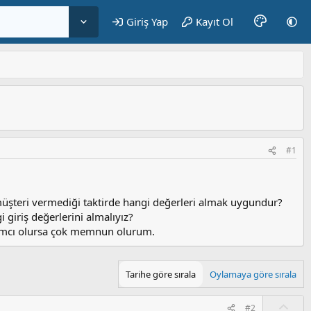
Giriş Yap
Kayıt Ol
#1
 müşteri vermediği taktirde hangi değerleri almak uygundur?
i giriş değerlerini almalıyız?
rdımcı olursa çok memnun olurum.
Tarihe göre sırala
Oylamaya göre sırala
O
#2