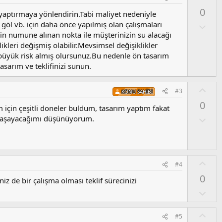
y
0
 yaptırmaya yönlendirin.Tabi maliyet nedeniyle
l
öl vb. için daha önce yapılmış olan çalışmaları
a
O
l
için numune alınan nokta ile müşterinizin su alacağı
u
ikleri değişmiş olabilir.Mevsimsel değişiklikler
m
z büyük risk almış olursunuz.Bu nedenle ön tasarım
s
asarım ve teklifinizi sunun.
u
z
O
#3
KONU SAHIBI
o
y
0
y
l
 için çeşitli doneler buldum, tasarım yaptım fakat
l
a
O
ı yaşayacağımı düşünüyorum.
a
l
u
m
s
O
#4
u
y
0
z
iz de bir çalışma olması teklif sürecinizi
l
o
a
O
y
l
l
u
O
a
#5