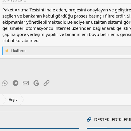
30 Mayıs 2012
Paket Arıtma Tesisini ihale eden, projesini onaylayan ve geliştire
seçilen ve bankanın kabul gördüğü proses basınçlı filtrelerdir
ekipmanlar yönetilebilmektedir. Belediyeler uzaktan sistemi g
gelişmeleri otomasyoncu internet üzerinden bağlanarak geliştireb
çapına göre yerleşim yapılır ve binanın eni boyu belirlenir. gerisi 
irtibat kurabilirler...
1 kullanıcı
T
e
p
k
i
l
e
ky
inkedIn
WhatsApp
Telegram
E-posta
Google
Link
r
:
ı
Arşiv
DESTEKLEDIKLERI