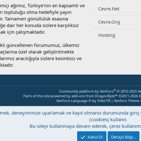
miçi ağımız, Türkiye'nin en kapsamlı ve
Cevre.Net
ri topluluğu olma hedefiyle yayın
r. Tamamen gönüllülük esasına
Cevre.Org
e dair her konuda sizlere karşılıksız
ak için çalışmaktadır.
Hosting
rekli güncellenen forumumuz, ülkemiz
yaçlarına özel olarak geliştirilmekte
rımız aracılığıyla sizlere kesintisiz ve
ktadır.
®
Community platform by XenForo
© 2010-2025 X
Parts of this site powered by
add-ons from DragonByte™
©2011-2026
D
XenForo Language © by ©XenTR
|
Xenforo Theme
eştirmek, deneyiminize uyarlamak ve kayıt olmanız durumunda giri
(cookies) kullanır.
Bu siteyi kullanmaya devam ederek, çerez kullanımı
Kabul Et
Detaylı Bilgi…