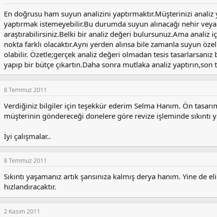
En doğrusu ham suyun analizini yaptırmaktır.Müşterinizi analiz
yaptırmak istemeyebilir.Bu durumda suyun alınacağı nehir veya g
araştırabilirsiniz.Belki bir analiz değeri bulursunuz.Ama analiz 
nokta farklı olacaktır.Aynı yerden alınsa bile zamanla suyun özell
olabilir. Özetle;gerçek analiz değeri olmadan tesis tasarlarsanı
yapıp bir bütçe çıkartın.Daha sonra mutlaka analiz yaptırın,son t
8 Temmuz 2011
Verdiğiniz bilgiler için teşekkür ederim Selma Hanım. Ön tasarım
müşterinin göndereceği donelere göre revize işleminde sıkınt
İyi çalışmalar..
8 Temmuz 2011
Sıkıntı yaşamanız artık şansınıza kalmış derya hanım. Yine de elin
hızlandıracaktır.
2 Kasım 2011