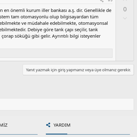
#9
y
m
y
l
0
s
n en önemli kurum iller bankası a.ş. dir. Genellikle de
l
a
u
. Sistem tam otomasyonlu olup bilgisayardan tüm
a
O
z
l
örebilmekte ve müdahale edebilmekte, otomasyonsal
o
u
ilmektedir. Debiye göre tank çapı seçilir, tank
y
m
çorap söküğü gibi gelir. Ayrıntılı bilgi isteyenler
l
s
a
u
z
o
y
Yanıt yazmak için giriş yapmanız veya üye olmanız gerekir.
l
a
MIZ
YARDIM