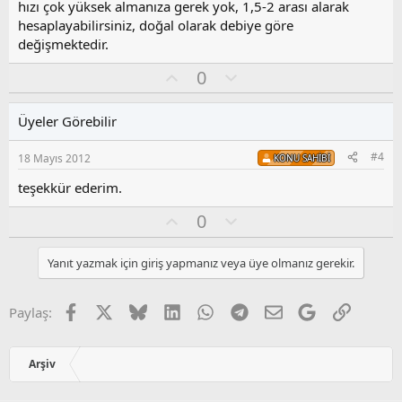
z
hızı çok yüksek almanıza gerek yok, 1,5-2 arası alarak
o
hesaplayabilirsiniz, doğal olarak debiye göre
y
değişmektedir.
l
a
O
O
0
y
l
l
u
Üyeler Görebilir
a
m
s
#4
18 Mayıs 2012
KONU SAHIBI
u
z
teşekkür ederim.
o
y
O
O
0
l
y
l
a
l
u
Yanıt yazmak için giriş yapmanız veya üye olmanız gerekir.
a
m
s
u
Facebook
X
Bluesky
LinkedIn
WhatsApp
Telegram
E-posta
Google
Link
Paylaş:
z
o
y
Arşiv
l
a