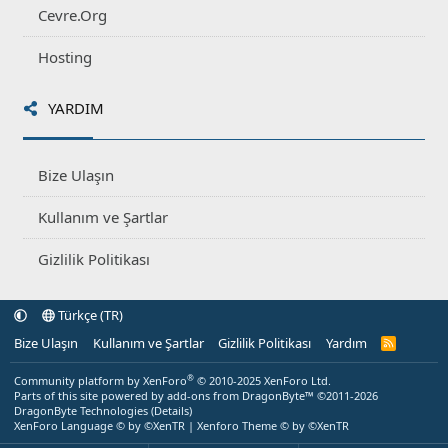
Cevre.Org
Hosting
YARDIM
Bize Ulaşın
Kullanım ve Şartlar
Gizlilik Politikası
Türkçe (TR)
Bize Ulaşın
Kullanım ve Şartlar
Gizlilik Politikası
Yardım
R
S
S
®
Community platform by XenForo
© 2010-2025 XenForo Ltd.
Parts of this site powered by
add-ons from DragonByte™
©2011-2026
DragonByte Technologies
(
Details
)
XenForo Language © by ©XenTR
|
Xenforo Theme
© by ©XenTR