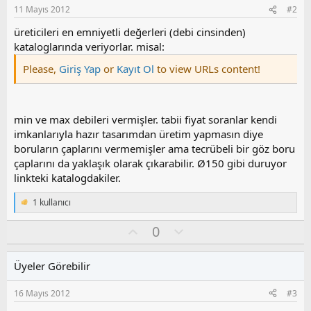
11 Mayıs 2012
#2
üreticileri en emniyetli değerleri (debi cinsinden)
kataloglarında veriyorlar. misal:
Please,
Giriş Yap
or
Kayıt Ol
to view URLs content!
min ve max debileri vermişler. tabii fiyat soranlar kendi
imkanlarıyla hazır tasarımdan üretim yapmasın diye
boruların çaplarını vermemişler ama tecrübeli bir göz boru
çaplarını da yaklaşık olarak çıkarabilir. Ø150 gibi duruyor
linkteki katalogdakiler.
1 kullanıcı
T
e
O
O
0
p
k
y
l
i
l
u
l
Üyeler Görebilir
a
m
e
s
r
16 Mayıs 2012
#3
:
u