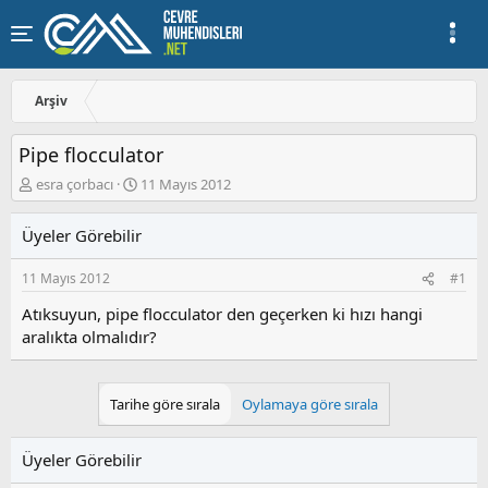
Arşiv
Pipe flocculator
K
B
esra çorbacı
11 Mayıs 2012
o
a
n
ş
Üyeler Görebilir
u
l
y
a
11 Mayıs 2012
#1
u
n
b
g
Atıksuyun, pipe flocculator den geçerken ki hızı hangi
a
ı
aralıkta olmalıdır?
ş
ç
l
t
a
a
t
r
Tarihe göre sırala
Oylamaya göre sırala
a
i
n
h
i
Üyeler Görebilir