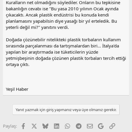
Kuralların net olmadığını söylediler. Onların bu tepkisine
bakanlığın cevabı ise "Bu yasa 2010 yılının Ocak ayında
çıkacaktı. Ancak plastik endüstrisi bu konuda kendi
planlamasını yapabilsin diye yasağı bir yıl erteledik. Bu
yeterli değil mi?" yanıtını verdi.
Doğada çözünebilir nitelikteki plastik torbaların kullanım
sırasında parçalanması da tartışmalardan biri... İtalya'da
yapılan bir araştırmada ise tüketicilerin yüzde
yetmişbeşinin doğada çözünen plastik torbaları tercih ettiği
ortaya çıktı.
Yeşil Haber
Yanıt yazmak için giriş yapmanız veya üye olmanız gerekir.
Facebook
X
Bluesky
LinkedIn
WhatsApp
Telegram
E-posta
Google
Link
Paylaş: