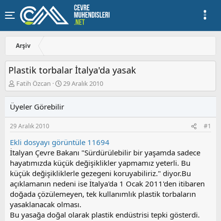
Arşiv
Plastik torbalar İtalya'da yasak
K
B
Fatih Özcan
29 Aralık 2010
o
a
n
ş
Üyeler Görebilir
u
l
y
a
29 Aralık 2010
#1
u
n
b
g
Ekli dosyayı görüntüle 11694
a
ı
İtalyan Çevre Bakanı "Sürdürülebilir bir yaşamda sadece
ş
ç
hayatımızda küçük değişiklikler yapmamız yeterli. Bu
l
t
a
a
küçük değişikliklerle gezegeni koruyabiliriz." diyor.Bu
t
r
açıklamanın nedeni ise İtalya'da 1 Ocak 2011'den itibaren
a
i
doğada çözülemeyen, tek kullanımlık plastik torbaların
n
h
yasaklanacak olması.
i
Bu yasağa doğal olarak plastik endüstrisi tepki gösterdi.