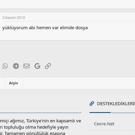
3 Kasım 2010
yüklüyorum abi hemen var elimde dosya
ky
inkedIn
WhatsApp
Telegram
E-posta
Google
Link
ı
Arşiv
DESTEKLEDIKLERI
miçi ağımız, Türkiye'nin en kapsamlı ve
Cevre.Net
ri topluluğu olma hedefiyle yayın
r. Tamamen gönüllülük esasına