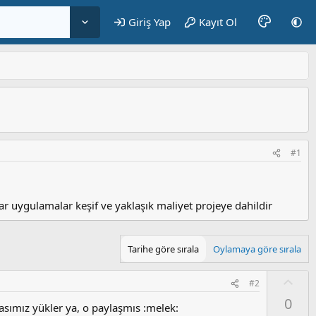
Giriş Yap
Kayıt Ol
#1
r uygulamalar keşif ve yaklaşık maliyet projeye dahildir
Tarihe göre sırala
Oylamaya göre sırala
O
#2
y
0
l
sımız yükler ya, o paylaşmıs :melek: