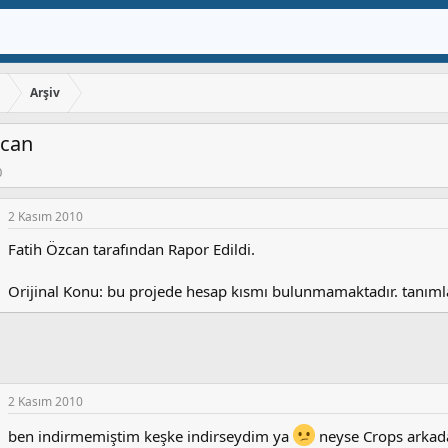
ı
Arşiv
zcan
0
2 Kasım 2010
Fatih Özcan tarafından Rapor Edildi.
Orijinal Konu: bu projede hesap kısmı bulunmamaktadır. tanımla
2 Kasım 2010
ben indirmemiştim keşke indirseydim ya
neyse Crops arkada