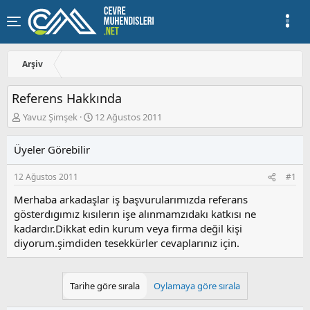
Arşiv
Referens Hakkında
K
B
Yavuz Şimşek
12 Ağustos 2011
o
a
n
ş
Üyeler Görebilir
u
l
y
a
12 Ağustos 2011
#1
u
n
b
g
Merhaba arkadaşlar iş başvurularımızda referans
a
ı
gösterdıgımız kısılerın işe alınmamzıdakı katkısı ne
ş
ç
kadardır.Dikkat edin kurum veya firma değil kişi
l
t
a
a
diyorum.şimdiden tesekkürler cevaplarınız için.
t
r
a
i
n
h
Tarihe göre sırala
Oylamaya göre sırala
i