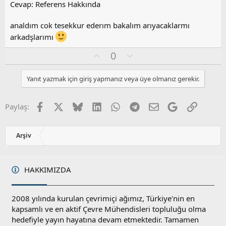
z
Cevap: Referens Hakkında
o
y
analdım cok tesekkur ederım bakalım arıyacaklarmı
l
arkadşlarımı
a
O
O
0
y
l
l
u
Yanıt yazmak için giriş yapmanız veya üye olmanız gerekir.
a
m
s
u
Facebook
X
Bluesky
LinkedIn
WhatsApp
Telegram
E-posta
Google
Link
Paylaş:
z
o
y
Arşiv
l
a
HAKKIMIZDA
2008 yılında kurulan çevrimiçi ağımız, Türkiye'nin en
kapsamlı ve en aktif Çevre Mühendisleri topluluğu olma
hedefiyle yayın hayatına devam etmektedir. Tamamen