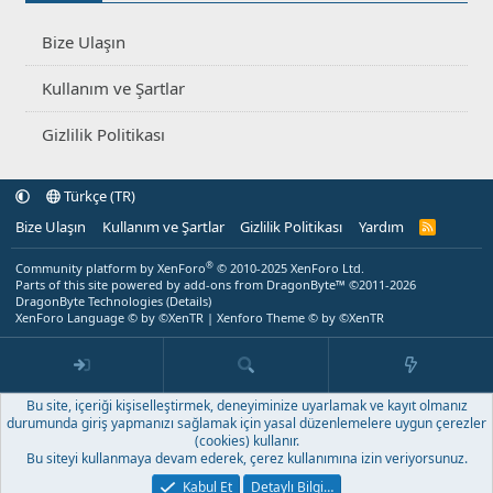
Bize Ulaşın
Kullanım ve Şartlar
Gizlilik Politikası
Türkçe (TR)
Bize Ulaşın
Kullanım ve Şartlar
Gizlilik Politikası
Yardım
R
S
S
®
Community platform by XenForo
© 2010-2025 XenForo Ltd.
Parts of this site powered by
add-ons from DragonByte™
©2011-2026
DragonByte Technologies
(
Details
)
XenForo Language © by ©XenTR
|
Xenforo Theme
© by ©XenTR
Bu site, içeriği kişiselleştirmek, deneyiminize uyarlamak ve kayıt olmanız
durumunda giriş yapmanızı sağlamak için yasal düzenlemelere uygun çerezler
(cookies) kullanır.
Bu siteyi kullanmaya devam ederek, çerez kullanımına izin veriyorsunuz.
Kabul Et
Detaylı Bilgi…