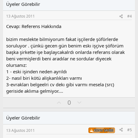
l
u
Üyeler Görebilir
a
m
s
13 Ağustos 2011
#4
u
z
Cevap: Referens Hakkında
o
y
bizim meslekte bilmiyorum fakat işçilerde şöförlerde
l
soruluyor . çünkü gecen gün benim eskı işçive şöförüm
a
başka şirkette işe başlaycakalrdı onlarda referans olarak
beni vermişlerdi beni aradılar ne sordular diyecek
olursanız:
1 - eski işinden neden ayrıldı
2- nasıl biri kötü alişkanlıkları varmı
3-evrakları belgeelri cv dekı gibi varmı mesela (src)
geriside aklıma gelmiyor....
O
O
0
y
l
l
u
Üyeler Görebilir
a
m
s
#5
13 Ağustos 2011
KONU SAHIBI
u