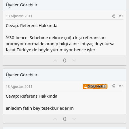
Üyeler Görebilir
13 Ağustos 2011
#2
Cevap: Referens Hakkında
%30 bence. Sebebine gelince çoğu kişi referansları
aramıyor normalde aranıp bilgi alınır ihtiyaç duyulursa
fakat Türkiye de böyle yürümüyor bence işler.
O
O
0
y
l
l
u
Üyeler Görebilir
a
m
s
#3
13 Ağustos 2011
KONU SAHIBI
u
z
Cevap: Referens Hakkında
o
y
anladım fatih bey tesekkur ederım
l
a
O
O
0
y
l