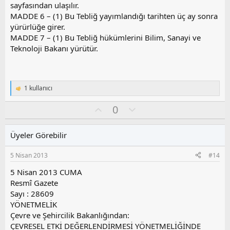
sayfasından ulaşılır.
MADDE 6 – (1) Bu Tebliğ yayımlandığı tarihten üç ay sonra
yürürlüğe girer.
MADDE 7 – (1) Bu Tebliğ hükümlerini Bilim, Sanayi ve
Teknoloji Bakanı yürütür.
1 kullanıcı
T
e
O
O
0
p
k
y
l
i
l
u
l
Üyeler Görebilir
a
m
e
s
r
5 Nisan 2013
#14
:
u
z
5 Nisan 2013 CUMA
o
Resmî Gazete
y
Sayı : 28609
l
YÖNETMELİK
a
Çevre ve Şehircilik Bakanlığından:
ÇEVRESEL ETKİ DEĞERLENDİRMESİ YÖNETMELİĞİNDE