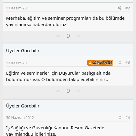
11 Kasım 2011
#2
Merhaba, eğitim ve seminer programları da bu bölümde
yayınlanırsa haberdar oluruz
O
O
0
y
l
l
u
Üyeler Görebilir
a
m
s
#3
11 Kasım 2011
KONU SAHIBI
u
z
Eğitim ve seminerler için Duyurular başlığı altında
o
bölümümüz var. O bölümden takip edebilirsiniz..
y
l
O
O
0
a
y
l
l
u
Üyeler Görebilir
a
m
s
30 Haziran 2012
#4
u
z
İş Sağlığı ve Güvenliği Kanunu Resmi Gazetede
o
yayımlandı.Bilgilerinize.