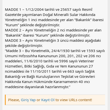
MADDE 1 – 1/12/2004 tarihli ve 25657 sayılı Resmî
Gazete’de yayımlanan Doğal Mineralli Sular Hakkında
Yönetmeliğin 1 inci maddesinde yer alan “Bakanlık” ibaresi
“Kurum” şeklinde değiştirilmiştir.
MADDE 2 – Aynı Yönetmeliğin 2 nci maddesinde yer alan
“Bakanlık” ibaresi “Kurum” şeklinde değiştirilmiştir.
MADDE 3 – Aynı Yönetmeliğin 3 üncü maddesi aşağıdaki
şekilde değiştirilmiştir.
“Madde 3 – Bu Yönetmelik, 24/4/1930 tarihli ve 1593 sayılı
Umumi Hıfzıssıhha Kanununun 200, 201, 202 ve 206 ncı
maddeleri, 11/6/2010 tarihli ve 5996 sayılı Veteriner
Hizmetleri, Bitki Sağlığı, Gıda ve Yem Kanununun 27
ncimaddesi ile 11/10/2011 tarihli ve 663 sayılı Sağlık
Bakanlığı ve Bağlı Kuruluşlarının Teşkilat ve Görevleri
Hakkında Kanun Hükmünde Kararnamenin 40 ıncı
maddesine dayanılarak hazırlanmıştır.”
Please,
Giriş Yap
or
Kayıt Ol
to view URLs content!