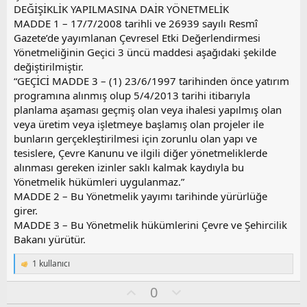
DEĞİŞİKLİK YAPILMASINA DAİR YÖNETMELİK
MADDE 1 – 17/7/2008 tarihli ve 26939 sayılı Resmî
Gazete’de yayımlanan Çevresel Etki Değerlendirmesi
Yönetmeliğinin Geçici 3 üncü maddesi aşağıdaki şekilde
değiştirilmiştir.
“GEÇİCİ MADDE 3 – (1) 23/6/1997 tarihinden önce yatırım
programına alınmış olup 5/4/2013 tarihi itibarıyla
planlama aşaması geçmiş olan veya ihalesi yapılmış olan
veya üretim veya işletmeye başlamış olan projeler ile
bunların gerçekleştirilmesi için zorunlu olan yapı ve
tesislere, Çevre Kanunu ve ilgili diğer yönetmeliklerde
alınması gereken izinler saklı kalmak kaydıyla bu
Yönetmelik hükümleri uygulanmaz.”
MADDE 2 – Bu Yönetmelik yayımı tarihinde yürürlüğe
girer.
MADDE 3 – Bu Yönetmelik hükümlerini Çevre ve Şehircilik
Bakanı yürütür.
1 kullanıcı
T
e
O
O
0
p
k
y
l