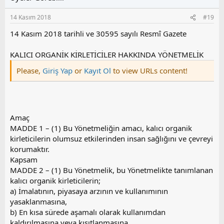
a
m
e
s
r
14 Kasım 2018
#19
:
u
z
14 Kasım 2018 tarihli ve 30595 sayılı Resmî Gazete
o
y
KALICI ORGANİK KİRLETİCİLER HAKKINDA YÖNETMELİK
l
Please,
Giriş Yap
or
Kayıt Ol
to view URLs content!
a
Amaç
MADDE 1 – (1) Bu Yönetmeliğin amacı, kalıcı organik
kirleticilerin olumsuz etkilerinden insan sağlığını ve çevreyi
korumaktır.
Kapsam
MADDE 2 – (1) Bu Yönetmelik, bu Yönetmelikte tanımlanan
kalıcı organik kirleticilerin;
a) İmalatının, piyasaya arzının ve kullanımının
yasaklanmasına,
b) En kısa sürede aşamalı olarak kullanımdan
kaldırılmasına veya kısıtlanmasına,