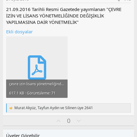
:
u
z
21.09.2016 Tarihli Resmi Gazetede yayımlanan "ÇEVRE
o
İZİN VE LİSANS YÖNETMELİĞİNDE DEĞİŞİKLİK
y
YAPILMASINA DAİR YÖNETMELİK"
l
Ekli dosyalar
a
çevre izin lisans yönetmeliğinde değişiklik.pdf
617.1 KB · Görüntüleme: 71
Murat Akyüz
,
Tayfun Aydın
ve
Silinen üye 2641
T
e
O
O
0
p
k
y
l
i
l
u
l
Üyeler Görebilir