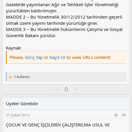
Gazete’de yayımlanan Ağır ve Tehlikeli İşler Yönetmeliği
yürürlükten kaldırılmıştır.
MADDE 2 – Bu Yönetmelik 30/12/2012 tarihinden geçerli
olmak üzere yayımı tarihinde yürürlüğe girer.
MADDE 3 – Bu Yönetmelik hükümlerini Çalışma ve Sosyal
Güvenlik Bakanı yürütür.
Kaynak:
Please,
Giriş Yap
or
Kayıt Ol
to view URLs content!
1 kullanıcı
T
e
O
O
0
p
k
y
l
i
l
u
l
Üyeler Görebilir
a
m
e
s
r
21 Şubat 2013
#9
:
u
z
ÇOCUK VE GENÇ İŞÇİLERİN ÇALIŞTIRILMA USUL VE
o