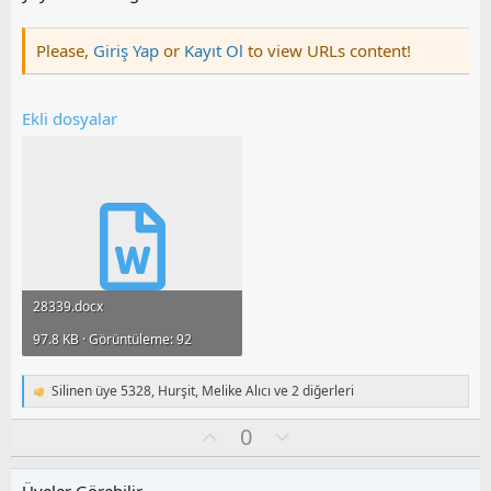
y
l
Please,
Giriş Yap
or
Kayıt Ol
to view URLs content!
a
Ekli dosyalar
28339.docx
97.8 KB · Görüntüleme: 92
Silinen üye 5328
,
Hurşit
,
Melike Alıcı
ve 2 diğerleri
T
e
O
O
0
p
k
y
l
i
l
u
l
Üyeler Görebilir