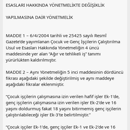
y
ESASLARI HAKKINDA YÖNETMELİKTE DEĞİŞİKLİK
l
a
YAPILMASINA DAİR YÖNETMELİK
MADDE 1 – 6/4/2004 tarihli ve 25425 sayılı Resmî
Gazete’de yayımlanan Çocuk ve Genç İşçilerin Çalıştırılma
Usul ve Esasları Hakkında Yönetmeliğin 4 üncü
maddesinde yer alan “Ağır ve tehlikeli iş” tanımı
yürürlükten kaldırılmıştır.
MADDE 2 – Aynı Yönetmeliğin 5 inci maddesinin dördüncü
fıkrası aşağıdaki şekilde değiştirilmiş ve aynı maddeye
aşağıdaki fıkralar eklenmiştir.
“Çocuk işçilerin çalışmasına izin verilen hafif işler Ek-1’de,
genç işçilerin çalışmasına izin verilen işler Ek-2’de ve 16
yaşını doldurmuş fakat 18 yaşını bitirmemiş genç işçilerin
çalıştırılabileceği işler Ek-3’te belirtilmiştir.”
“Çocuk işçiler Ek-1’de, genç işçiler Ek-1 ve Ek-2’de ve 16