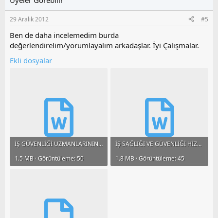
a
m
e
s
r
29 Aralık 2012
#5
:
u
z
Ben de daha incelemedim burda
o
değerlendirelim/yorumlayalım arkadaşlar. İyi Çalışmalar.
y
Ekli dosyalar
l
a
İŞ GÜVENLİĞİ UZMANLARININ GÖREV, YETKİ, SORUMLULUK VE EĞİTİMLERİ HAK. YÖN.doc
İŞ SAĞLIĞI VE GÜVENLİĞİ HİZMETLERİ YÖNETMELİĞİ.docx
1.5 MB · Görüntüleme: 50
1.8 MB · Görüntüleme: 45