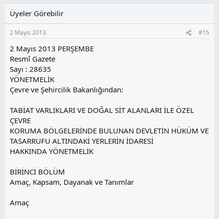
i
l
u
l
Üyeler Görebilir
a
m
e
s
r
2 Mayıs 2013
#15
:
u
z
2 Mayıs 2013 PERŞEMBE
o
Resmî Gazete
y
Sayı : 28635
l
YÖNETMELİK
a
Çevre ve Şehircilik Bakanlığından:
TABİAT VARLIKLARI VE DOĞAL SİT ALANLARI İLE ÖZEL
ÇEVRE
KORUMA BÖLGELERİNDE BULUNAN DEVLETİN HÜKÜM VE
TASARRUFU ALTINDAKİ YERLERİN İDARESİ
HAKKINDA YÖNETMELİK
BİRİNCİ BÖLÜM
Amaç, Kapsam, Dayanak ve Tanımlar
Amaç