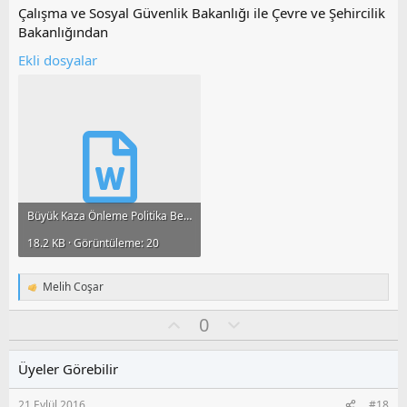
y
Çalışma ve Sosyal Güvenlik Bakanlığı ile Çevre ve Şehircilik
l
Bakanlığından
a
Ekli dosyalar
Büyük Kaza Önleme Politika Belgesi Tebliği.docx
18.2 KB · Görüntüleme: 20
Melih Coşar
T
e
O
O
0
p
k
y
l
i
l
u
l
Üyeler Görebilir
a
m
e
s
r
21 Eylül 2016
#18