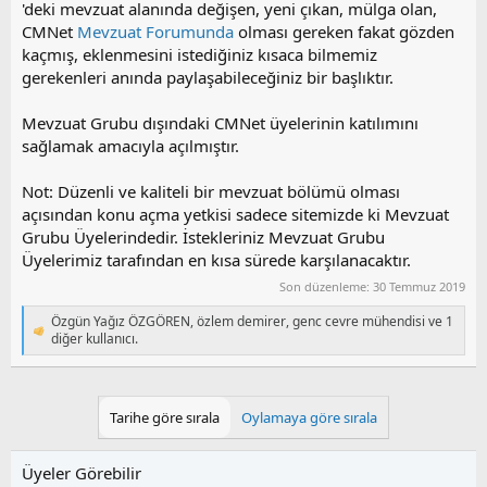
'deki mevzuat alanında değişen, yeni çıkan, mülga olan,
CMNet
Mevzuat Forumunda
olması gereken fakat gözden
kaçmış, eklenmesini istediğiniz kısaca bilmemiz
gerekenleri anında paylaşabileceğiniz bir başlıktır.
Mevzuat Grubu dışındaki CMNet üyelerinin katılımını
sağlamak amacıyla açılmıştır.
Not: Düzenli ve kaliteli bir mevzuat bölümü olması
açısından konu açma yetkisi sadece sitemizde ki Mevzuat
Grubu Üyelerindedir. İstekleriniz Mevzuat Grubu
Üyelerimiz tarafından en kısa sürede karşılanacaktır.
Son düzenleme:
30 Temmuz 2019
Özgün Yağız ÖZGÖREN
,
özlem demirer
,
genc cevre mühendisi
ve 1
T
diğer kullanıcı.
e
p
k
i
Tarihe göre sırala
Oylamaya göre sırala
l
e
r
Üyeler Görebilir
: