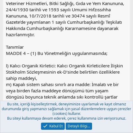
Veteriner Hizmetleri, Bitki Sağlığı, Gıda ve Yem Kanununa,
24/4/1930 tarihli ve 1593 sayılı Umumi Hıfzıssıhha
Kanununa, 10/7/2018 tarihli ve 30474 sayılı Resmî
Gazete’de yayımlanan 1 sayılı Cumhurbaşkanlığı Teşkilatı
Hakkında Cumhurbaşkanlığı Kararnamesine dayanarak
hazırlanmıştır.
Tanımlar
MADDE 4 – (1) Bu Yönetmeliğin uygulanmasında;
l) Kalıcı Organik Kirletici: Kalıcı Organik Kirleticilere İlişkin
Stokholm Sözleşmesinin ek-D’sinde belirtilen özelliklere
sahip maddeyi,
m) Kapalı sistem sahası sınırlı ara madde: İmalatı ve bir
veya birden fazla maddeye dönüşümü tüm yaşam
döngüsü boyunca teknik anlamda sıkı kontrollü şartlar
altında aynı saha içerisinde gerçekleşen bir ya da daha
Bu site, içeriği kişiselleştirmek, deneyiminize uyarlamak ve kayıt olmanız
durumunda giriş yapmanızı sağlamak için yasal düzenlemelere uygun çerezler
fazla maddeye dönüştürmek üzere imal edilen ve tüketilen
(cookies) kullanır.
veya kimyasal işlemde kullanılan maddeyi,
Bu siteyi kullanmaya devam ederek, çerez kullanımına izin veriyorsunuz.
s) Sözleşme: Kalıcı Organik Kirleticilere İlişkin Stockholm
Kabul Et
Detaylı Bilgi…
Sözleşmesini,