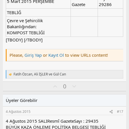
5 Mart 2015 PERŞEMBE
o
Gazete
29286
y
TEBLİĞ
l
a
Çevre ve Şehircilik
Bakanlığından:
KOMPOST TEBLİĞİ
[TBODY] [/TBODY]
Please,
Giriş Yap
or
Kayıt Ol
to view URLs content!
Fatih Özcan
,
Ali İŞLER
ve
Gül Can
T
e
O
O
0
p
k
y
l
i
l
u
l
Üyeler Görebilir
a
m
e
s
r
4 Ağustos 2015
#17
:
u
z
4 Ağustos 2015 SALIResmî GazeteSayı : 29435
o
BÜYÜK KAZA ÖNLEME POLİTİKA BELGESİ TEBLİĞİ