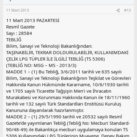
a
m
e
s
r
11 Mart 2013
#13
:
u
z
11 Mart 2013 PAZARTESİ
o
Resmî Gazete
y
Sayı : 28584
l
TEBLİĞ
a
Bilim, Sanayi ve Teknoloji Bakanlığından:
TAŞINABİLİR, TEKRAR DOLDURULABİLİR, KULLANIMDAKİ
ÇELİK LPG TÜPLER İLE İLGİLİ TEBLİĞ (TS 5306)
(TEBLİĞ NO: MSG – MS - 2013/3)
MADDE 1 – (1) Bu Tebliğ, 3/6/2011 tarihli ve 635 sayılı
Bilim, Sanayi ve Teknoloji Bakanlığının Teşkilat ve Görevleri
Hakkında Kanun Hükmünde Kararname, 10/6/1930 tarihli
ve 1705 sayılı Ticarette Tağşişin Men'i ve İhracatın
Murakabesi ve Korunması Hakkında Kanun ile 18/11/1960
tarihli ve 132 sayılı Türk Standardları Enstitüsü Kuruluş
Kanununa dayanılarak hazırlanmıştır.
MADDE 2 – (1) 29/5/1990 tarihli ve 20532 sayılı Resmî
Gazete’de yayımlanan Tebliğ (Tebliğ No: Mecburi Standard-
90/48-49) ile Bakanlıkça mecburi uygulamaya konulan TS
5306 Kullanımdaki LPG Tüplerinin Muayene, Deney Bakım