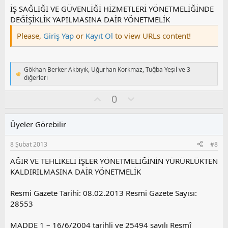
İŞ SAĞLIĞI VE GÜVENLİĞİ HİZMETLERİ YÖNETMELİĞİNDE
DEĞİŞİKLİK YAPILMASINA DAİR YÖNETMELİK
Please,
Giriş Yap
or
Kayıt Ol
to view URLs content!
Gökhan Berker Akbıyık
,
Uğurhan Korkmaz
,
Tuğba Yeşil
ve 3
T
diğerleri
e
p
O
O
0
k
y
l
i
l
u
l
Üyeler Görebilir
e
a
m
r
s
:
8 Şubat 2013
#8
u
z
AĞIR VE TEHLİKELİ İŞLER YÖNETMELİĞİNİN YÜRÜRLÜKTEN
o
KALDIRILMASINA DAİR YÖNETMELİK
y
l
Resmi Gazete Tarihi: 08.02.2013 Resmi Gazete Sayısı:
a
28553
MADDE 1 – 16/6/2004 tarihli ve 25494 sayılı Resmî