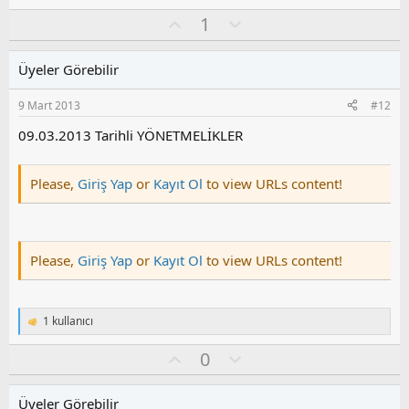
O
O
1
y
l
l
u
Üyeler Görebilir
a
m
s
9 Mart 2013
#12
u
z
09.03.2013 Tarihli YÖNETMELİKLER
o
y
Please,
Giriş Yap
or
Kayıt Ol
to view URLs content!
l
a
Please,
Giriş Yap
or
Kayıt Ol
to view URLs content!
1 kullanıcı
T
e
O
O
0
p
k
y
l
i
l
u
l
Üyeler Görebilir