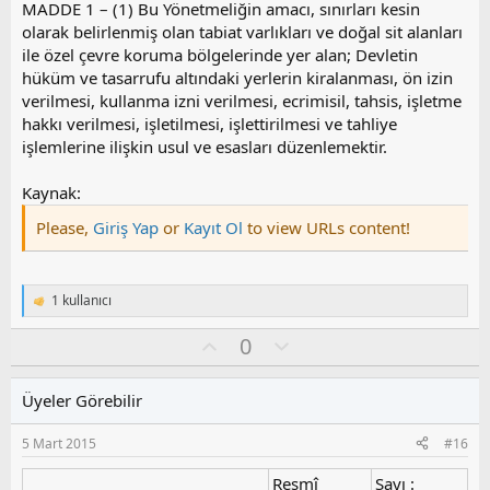
MADDE 1 – (1) Bu Yönetmeliğin amacı, sınırları kesin
olarak belirlenmiş olan tabiat varlıkları ve doğal sit alanları
ile özel çevre koruma bölgelerinde yer alan; Devletin
hüküm ve tasarrufu altındaki yerlerin kiralanması, ön izin
verilmesi, kullanma izni verilmesi, ecrimisil, tahsis, işletme
hakkı verilmesi, işletilmesi, işlettirilmesi ve tahliye
işlemlerine ilişkin usul ve esasları düzenlemektir.
Kaynak:
Please,
Giriş Yap
or
Kayıt Ol
to view URLs content!
1 kullanıcı
T
e
O
O
0
p
k
y
l
i
l
u
l
Üyeler Görebilir
a
m
e
s
r
5 Mart 2015
#16
:
u
z
Resmî
Sayı :