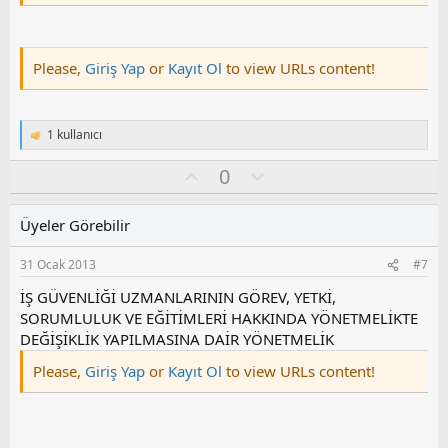
Please,
Giriş Yap
or
Kayıt Ol
to view URLs content!
1 kullanıcı
T
e
O
O
0
p
k
y
l
i
l
u
l
Üyeler Görebilir
a
m
e
s
r
31 Ocak 2013
#7
:
u
z
İŞ GÜVENLİĞİ UZMANLARININ GÖREV, YETKİ,
o
SORUMLULUK VE EĞİTİMLERİ HAKKINDA YÖNETMELİKTE
y
DEĞİŞİKLİK YAPILMASINA DAİR YÖNETMELİK
l
Please,
Giriş Yap
or
Kayıt Ol
to view URLs content!
a