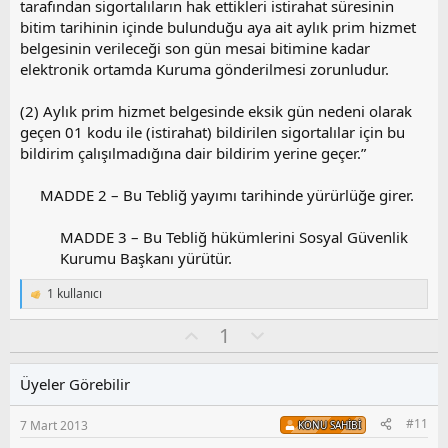
tarafından sigortalıların hak ettikleri istirahat süresinin
bitim tarihinin içinde bulunduğu aya ait aylık prim hizmet
belgesinin verileceği son gün mesai bitimine kadar
elektronik ortamda Kuruma gönderilmesi zorunludur.
(2) Aylık prim hizmet belgesinde eksik gün nedeni olarak
geçen 01 kodu ile (istirahat) bildirilen sigortalılar için bu
bildirim çalışılmadığına dair bildirim yerine geçer.”
MADDE 2 – Bu Tebliğ yayımı tarihinde yürürlüğe girer.
MADDE 3 – Bu Tebliğ hükümlerini Sosyal Güvenlik
Kurumu Başkanı yürütür.​
1 kullanıcı
T
e
O
O
1
p
k
y
l
i
l
u
l
Üyeler Görebilir
a
m
e
s
r
#11
7 Mart 2013
KONU SAHIBI
:
u