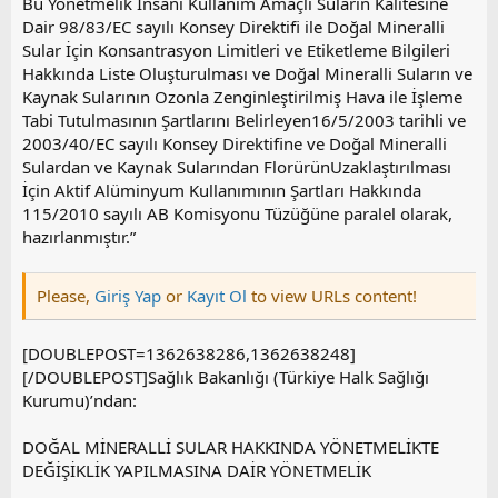
Bu Yönetmelik İnsani Kullanım Amaçlı Suların Kalitesine
Dair 98/83/EC sayılı Konsey Direktifi ile Doğal Mineralli
Sular İçin Konsantrasyon Limitleri ve Etiketleme Bilgileri
Hakkında Liste Oluşturulması ve Doğal Mineralli Suların ve
Kaynak Sularının Ozonla Zenginleştirilmiş Hava ile İşleme
Tabi Tutulmasının Şartlarını Belirleyen16/5/2003 tarihli ve
2003/40/EC sayılı Konsey Direktifine ve Doğal Mineralli
Sulardan ve Kaynak Sularından FlorürünUzaklaştırılması
İçin Aktif Alüminyum Kullanımının Şartları Hakkında
115/2010 sayılı AB Komisyonu Tüzüğüne paralel olarak,
hazırlanmıştır.”
Please,
Giriş Yap
or
Kayıt Ol
to view URLs content!
[DOUBLEPOST=1362638286,1362638248]
[/DOUBLEPOST]Sağlık Bakanlığı (Türkiye Halk Sağlığı
Kurumu)’ndan:
DOĞAL MİNERALLİ SULAR HAKKINDA YÖNETMELİKTE
DEĞİŞİKLİK YAPILMASINA DAİR YÖNETMELİK