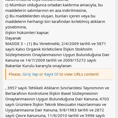
c) Mümkün olduğunca ortadan kaldırma amacıyla, bu
maddelerin salımlarının en aza indirilmesine,
ç) Bu maddelerden oluşan, bunları içeren veya bu
maddelerin herhangi biri tarafından kirletilmiş atıkların
yönetimine,
ilişkin hükümleri kapsar.
Dayanak
MADDE 3 – (1) Bu Yönetmelik; 2/4/2009 tarihli ve 5871
sayılı Kalıcı Organik Kirleticilere İlişkin Stokholm
Sözleşmesinin Onaylanmasının Uygun Bulunduğuna Dair
Kanuna ve 14/7/2009 tarihli ve 2009/15272 sayılı
Bakanlar Kurulu kararıyla onaylanan
Please,
Giriş Yap
or
Kayıt Ol
to view URLs content!
, 3957 sayılı Tehlikeli Atıkların Sınırlarötesi Taşınımının ve
Bertarafının Kontrolüne İlişkin Basel Sözleşmesinin
Onaylanmasının Uygun Bulunduğuna Dair Kanuna, 4703
sayılı Ürünlere İlişkin Teknik Mevzuatın Hazırlanması ve
Uygulanmasına Dair Kanuna, 9/8/1983 tarihli ve 2872
sayılı Çevre Kanununa, 11/6/2010 tarihli ve 5996 sayılı