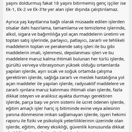
yaşını doldurmuş fakat 18 yaşını bitirmemiş genç işçiler ise
Ek-1, Ek-2 ve Ek-3’te yer alan işler dışında çalıştırılamaz.
Ayrıca yaş kayıtlarına bağlı olarak müsaade edilen işlerden
olsalar dahi hazırlama, tamamlama ve temizleme işlerinde,
alkol, sigara ve bağımlılığa yol açan maddelerin üretimi ve
toptan satış işlerinde, parlayıcı, patlayıcı, zararlı ve tehlikeli
maddelerin toptan ve perakende satış işleri ile bu gibi
maddelerin imali, işlenmesi, depolanması işleri ve bu
maddelere maruz kalma ihtimali bulunan her türlü işlerde,
gürültü ve/veya vibrasyonun yüksek olduğu ortamlarda
yapılan işlerde, aşırı sıcak ve soğuk ortamda çalışma
gerektiren işlerde, sağlığa zararlı ve meslek hastalığına yol
açan maddeler ile yapılan işlerde, radyoaktif maddelere ve
zararlı ışınlara maruz kalınması ihtimali olan işlerde, fazla
dikkat isteyen ve aralıksız ayakta durmayı gerektiren
işlerde, parça başı ve prim sistemi ile ücret ödenen işlerde,
eğitim amaçlı işler hariç iş bitiminde evine veya ailesinin
yanına dönmesine imkan sağlamayan işlerde, işyeri hekimi
raporu ile fiziki ve psikolojik yeterliliklerinin üzerinde olan
işlerde, eğitim, deney eksikliği, güvenlik konusunda dikkat