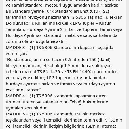
ve Tamiri standardı mecburi uygulamadan kaldırılacaktır.
Bu Standard yerine Türk Standardları Enstitüsü (TSE)
tarafından revizyonu hazırlanan TS 5306 Taşınabilir, Tekrar
Doldurulabilir, Kullanımdaki Çelik LPG Tüpler – Kusur
Tanımları, Hurdaya Ayırma Sınırları ve Tüplerin Tamiri veya
Hurdaya Ayrılması standardı imalat ve satış safhalarında
zorunlu olarak uygulanacaktır.
MADDE 3 – (1) TS 5306 Standardının kapsamı aşağıda
verilmiştir:
“Bu standard, anma su hacmi 0,5 litreden 150 (dahil)
litreye kadar olan, et kalınlığı 1,5 mm’den az olmayan
çelikten mamul TS EN 1439 ve TS EN 1440'a göre kontrol
ve muayene edilmiş LPG tüplerinin kusur tanımları,
hurdaya ayırma sınırları ve tamiri veya hurdaya ayırma
esaslarını kapsar.”
MADDE 4 – (1) TS 5306 standardı kapsamına giren
ürünleri üreten ve satanların bu Tebliğ hükümlerine
uymaları zorunludur.
MADDE 5 – (1) TS 5306 standardı, TSE’nin merkez
teşkilatından veya il temsilciliklerinden temin edilir. TSE’nin
ve il temsilciliklerinin iletişim bilgilerine TSE’nin internet