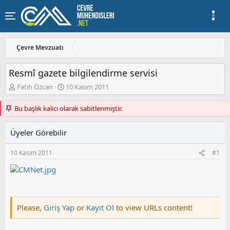
Çevre Mevzuatı
Resmî gazete bilgilendirme servisi
K
B
Fatih Özcan
10 Kasım 2011
o
a
n
ş
Bu başlık kalıcı olarak sabitlenmiştir.
u
l
y
a
Üyeler Görebilir
u
n
b
g
a
ı
10 Kasım 2011
#1
ş
ç
l
t
a
a
t
r
a
i
n
h
Please,
Giriş Yap
or
Kayıt Ol
to view URLs content!
i