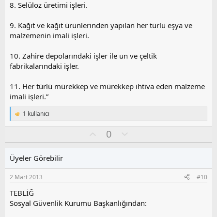
8. Selüloz üretimi işleri.
9. Kağıt ve kağıt ürünlerinden yapılan her türlü eşya ve
malzemenin imali işleri.
10. Zahire depolarındaki işler ile un ve çeltik
fabrikalarındaki işler.
11. Her türlü mürekkep ve mürekkep ihtiva eden malzeme
imali işleri.”
1 kullanıcı
T
e
O
O
0
p
k
y
l
i
l
u
l
Üyeler Görebilir
a
m
e
s
r
2 Mart 2013
#10
:
u
z
TEBLİĞ
o
Sosyal Güvenlik Kurumu Başkanlığından:
y