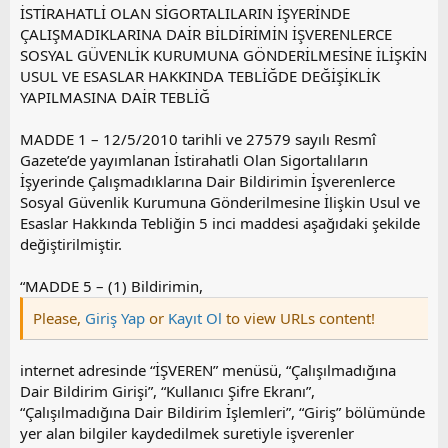
l
İSTİRAHATLİ OLAN SİGORTALILARIN İŞYERİNDE
a
ÇALIŞMADIKLARINA DAİR BİLDİRİMİN İŞVERENLERCE
SOSYAL GÜVENLİK KURUMUNA GÖNDERİLMESİNE İLİŞKİN
USUL VE ESASLAR HAKKINDA TEBLİĞDE DEĞİŞİKLİK
YAPILMASINA DAİR TEBLİĞ
MADDE 1 – 12/5/2010 tarihli ve 27579 sayılı Resmî
Gazete’de yayımlanan İstirahatli Olan Sigortalıların
İşyerinde Çalışmadıklarına Dair Bildirimin İşverenlerce
Sosyal Güvenlik Kurumuna Gönderilmesine İlişkin Usul ve
Esaslar Hakkında Tebliğin 5 inci maddesi aşağıdaki şekilde
değiştirilmiştir.
“MADDE 5 – (1) Bildirimin,
Please,
Giriş Yap
or
Kayıt Ol
to view URLs content!
internet adresinde “İŞVEREN” menüsü, “Çalışılmadığına
Dair Bildirim Girişi”, “Kullanıcı Şifre Ekranı”,
“Çalışılmadığına Dair Bildirim İşlemleri”, “Giriş” bölümünde
yer alan bilgiler kaydedilmek suretiyle işverenler