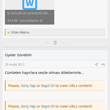
İŞ SAĞLIĞI VE GÜVENLİĞİ RİSK DEĞERLENDİRMESİ YÖNETMELİĞİ.docx
33.9 KB · Görüntüleme: 42
Ertan Akarsu
T
e
O
O
0
p
k
y
l
i
l
u
l
Üyeler Görebilir
a
m
e
s
r
29 Aralık 2012
#6
:
u
z
Cümleten hayırlara vesile olması dileklerimle...
o
y
Please,
Giriş Yap
or
Kayıt Ol
to view URLs content!
l
a
Please,
Giriş Yap
or
Kayıt Ol
to view URLs content!