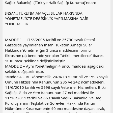
z
Sağlık Bakanlığı (Türkiye Halk Sağlığı Kurumu)’ndan:
o
y
İNSANİ TÜKETİM AMAÇLI SULAR HAKKINDA
l
YÖNETMELİKTE DEĞİŞİKLİK YAPILMASINA DAİR
a
YÖNETMELİK
MADDE 1 – 17/2/2005 tarihli ve 25730 sayılı Resmî
Gazete’de yayımlanan İnsani Tüketim Amaçlı Sular
Hakkında Yönetmeliğin 3 üncü maddesinin birinci
fıkrasının (a) bendinde yer alan “Yetkili mercilerce” ibaresi
“Kurumca” şeklinde değiştirilmiştir.
MADDE 2 – Aynı Yönetmeliğin 4 üncü maddesi aşağıdaki
şekilde değiştirilmiştir.
“Madde 4 – Bu Yönetmelik, 24/4/1930 tarihli ve 1593 sayılı
Umumi Hıfzıssıhha Kanununun 235 ve 242 ncimaddeleri,
11/6/2010 tarihli ve 5996 sayılı Veteriner Hizmetleri, Bitki
Sağlığı, Gıda ve Yem Kanununun 27 nci maddesi ile
11/10/2011 tarihli ve 663 sayılı Sağlık Bakanlığı ve Bağlı
Kuruluşlarının Teşkilat ve Görevleri Hakkında Kanun
Hükmünde Kararnamenin 40 ıncı maddesine dayanılarak,